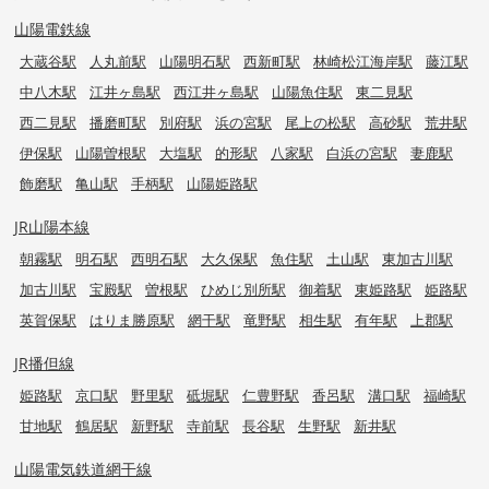
山陽電鉄線
大蔵谷駅
人丸前駅
山陽明石駅
西新町駅
林崎松江海岸駅
藤江駅
中八木駅
江井ヶ島駅
西江井ヶ島駅
山陽魚住駅
東二見駅
西二見駅
播磨町駅
別府駅
浜の宮駅
尾上の松駅
高砂駅
荒井駅
伊保駅
山陽曽根駅
大塩駅
的形駅
八家駅
白浜の宮駅
妻鹿駅
飾磨駅
亀山駅
手柄駅
山陽姫路駅
JR山陽本線
朝霧駅
明石駅
西明石駅
大久保駅
魚住駅
土山駅
東加古川駅
加古川駅
宝殿駅
曽根駅
ひめじ別所駅
御着駅
東姫路駅
姫路駅
英賀保駅
はりま勝原駅
網干駅
竜野駅
相生駅
有年駅
上郡駅
JR播但線
姫路駅
京口駅
野里駅
砥堀駅
仁豊野駅
香呂駅
溝口駅
福崎駅
甘地駅
鶴居駅
新野駅
寺前駅
長谷駅
生野駅
新井駅
山陽電気鉄道網干線