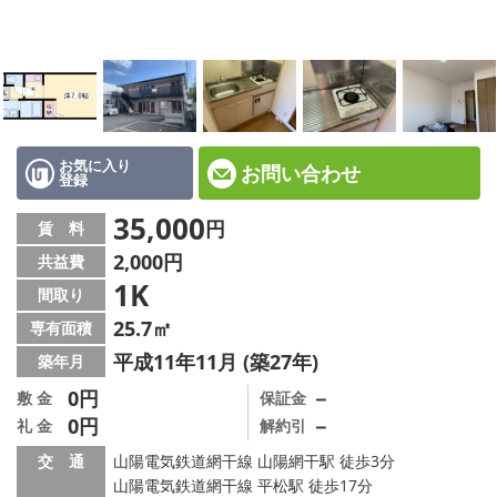
☆新築物件☆
☆インターネット無料物件☆
☆敷金·礼金0円物件☆
路線·駅から探す
お気に入り
お問い合わせ
登録
地域から探す
35,000
円
賃 料
2,000円
共益費
地図から探す
1K
間取り
スタッフ紹介
25.7㎡
専有面積
平成11年11月 (築27年)
築年月
スタッフ募集中
0円
－
敷 金
保証金
0円
－
礼 金
解約引
店舗情報·アクセス
交 通
山陽電気鉄道網干線 山陽網干駅 徒歩3分
会社概要
山陽電気鉄道網干線 平松駅 徒歩17分