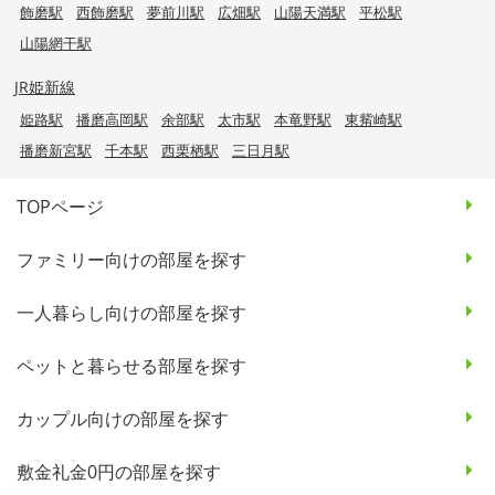
飾磨駅
西飾磨駅
夢前川駅
広畑駅
山陽天満駅
平松駅
山陽網干駅
JR姫新線
姫路駅
播磨高岡駅
余部駅
太市駅
本竜野駅
東觜崎駅
播磨新宮駅
千本駅
西栗栖駅
三日月駅
TOPページ
ファミリー向けの部屋を探す
一人暮らし向けの部屋を探す
ペットと暮らせる部屋を探す
カップル向けの部屋を探す
敷金礼金0円の部屋を探す