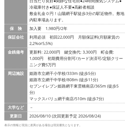
日当たり良好
閑静な住宅街
24時間換気システム
冷蔵庫付き
保証人不要
高齢者相談
敷金礼金０円！山陽網干駅徒歩3分の駅近物件。敷地
内駐車場あります。
保 険
加入要 1,980円/2年
保証会社
利用必須 初回22,000円 月額保証料(月額家賃の
2,2%or5,5%)
金銭備考
更新料: 22,000円
鍵交換代: 3,300円
町会費:
1,000円
初期費用分割可/カード決済可/定額クリー
ニング費5万円
周辺施設
姫路市立網干小学校/333m (徒歩5分)
姫路市立網干中学校/808m (徒歩11分)
セブンイレブン姫路網干東雲橋南店/365m (徒歩5
分)
マックスバリュ網干南店/510m (徒歩7分)
大学など
－
更新日
2026/08/10 (次回更新予定 2026/08/24)
表示の情報と現況に差異がある場合は現況優先となります。