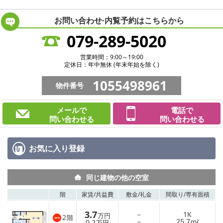
お問い合わせ·内覧予約は
こちらから
079-289-5020
営業時間：9:00～19:00
定休日：年中無休 (年末年始を除く)
1055498961
物件番号
メールで
電話で
問い合わせる
問い合わせる
お気に入り
登録
同じ建物の他の空室
階
家賃/
共益費
敷金/
礼金
間取り/
専有面積
3.7
－
1K
万円
2
階
－
25.7
0.2
m²
万円