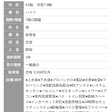
内 訳
K2帖、洋室7.8帖
種 別
ハイツ
階数/階建
1階/2階建
向 き
南
構 造
鉄骨造
現 況
空室
入 居
即時
契約期間
2年
取引態様
一般媒介
駐車場
空有 5,500円/月
設備/条件
上水道
下水道
プロパンガス
電話
冷房
給湯
フ
ローリング
洗髪洗面化粧台
BSアンテナ
システム
キッチン
バルコニー
ガスキッチン
シャワー
エア
コン
室内洗濯置場
バス・トイレ別室
収納スペー
ス
インターネット対応
洗面所独立
24時間セキュ
リティシステム
駐輪場
バイク置場
光ファイバー