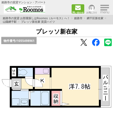
×
姫路市の賃貸マンション・アパート
問い合わせ
お気に入り
TOPページ
姫路市の賃貸 お部屋探しはRoomos（ルーモス）へ！
姫路市
網干区新在家
山陽網干駅
プレッソ新在家 賃貸ハイツ
ファミリー向けの部屋を探す
プレッソ新在家
物件番号/
1055498961
一人暮らし向けの部屋を探す
ペットと暮らせる部屋を探す
カップル向けの部屋を探す
敷金礼金0円の部屋を探す
都市ガス&オール電化の部屋を探す
ネット無料の部屋を探す