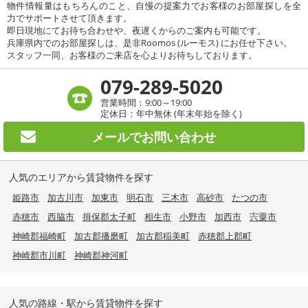
物件情報量はもちろんのこと、自慢の提案力でお客様のお部屋探しを全
力でサポートさせて頂きます。
即日現地にてお待ち合わせや、夜遅くからのご案内も可能です。
兵庫県内でのお部屋探しは、是非Roomos (ルーモス) にお任せ下さい。
スタッフ一同、お客様のご来店を心よりお待ちしております。
079-289-5020
営業時間：9:00～19:00
定休日：年中無休 (年末年始を除く)
メールで
お問い合わせ
人気のエリアから賃貸物件を探す
姫路市
加古川市
加東市
明石市
三木市
高砂市
たつの市
赤穂市
西脇市
揖保郡太子町
相生市
小野市
加西市
宍粟市
神崎郡福崎町
加古郡播磨町
加古郡稲美町
赤穂郡上郡町
神崎郡市川町
神崎郡神河町
人気の路線・駅から賃貸物件を探す