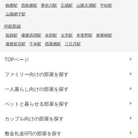
飾磨駅
西飾磨駅
夢前川駅
広畑駅
山陽天満駅
平松駅
山陽網干駅
JR姫新線
姫路駅
播磨高岡駅
余部駅
太市駅
本竜野駅
東觜崎駅
播磨新宮駅
千本駅
西栗栖駅
三日月駅
TOPページ
ファミリー向けの部屋を探す
一人暮らし向けの部屋を探す
ペットと暮らせる部屋を探す
カップル向けの部屋を探す
敷金礼金0円の部屋を探す