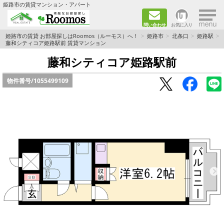
×
姫路市の賃貸マンション・アパート
問い合わせ
お気に入り
TOPページ
姫路市の賃貸 お部屋探しはRoomos（ルーモス）へ！
姫路市
北条口
姫路駅
藤和シティコア姫路駅前 賃貸マンション
ファミリー向けの部屋を探す
藤和シティコア姫路駅前
物件番号/
1055499109
一人暮らし向けの部屋を探す
ペットと暮らせる部屋を探す
カップル向けの部屋を探す
敷金礼金0円の部屋を探す
都市ガス&オール電化の部屋を探す
ネット無料の部屋を探す