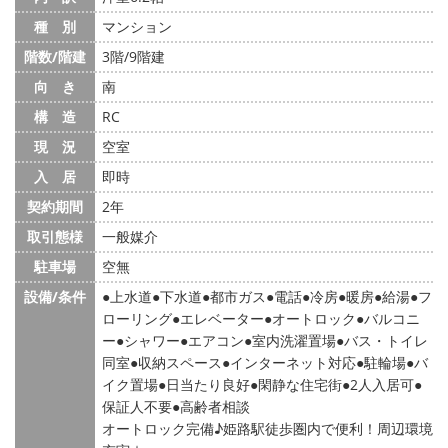
種 別
マンション
階数/階建
3階/9階建
向 き
南
構 造
RC
現 況
空室
入 居
即時
契約期間
2年
取引態様
一般媒介
駐車場
空無
設備/条件
上水道
下水道
都市ガス
電話
冷房
暖房
給湯
フ
ローリング
エレベーター
オートロック
バルコニ
ー
シャワー
エアコン
室内洗濯置場
バス・トイレ
同室
収納スペース
インターネット対応
駐輪場
バ
イク置場
日当たり良好
閑静な住宅街
2人入居可
保証人不要
高齢者相談
オートロック完備♪姫路駅徒歩圏内で便利！周辺環境