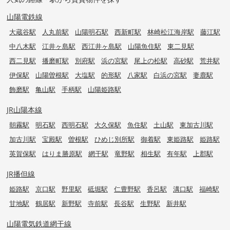
山陽電鉄線
大蔵谷駅
人丸前駅
山陽明石駅
西新町駅
林崎松江海岸駅
藤江駅
中八木駅
江井ヶ島駅
西江井ヶ島駅
山陽魚住駅
東二見駅
西二見駅
播磨町駅
別府駅
浜の宮駅
尾上の松駅
高砂駅
荒井駅
伊保駅
山陽曽根駅
大塩駅
的形駅
八家駅
白浜の宮駅
妻鹿駅
飾磨駅
亀山駅
手柄駅
山陽姫路駅
JR山陽本線
朝霧駅
明石駅
西明石駅
大久保駅
魚住駅
土山駅
東加古川駅
加古川駅
宝殿駅
曽根駅
ひめじ別所駅
御着駅
東姫路駅
姫路駅
英賀保駅
はりま勝原駅
網干駅
竜野駅
相生駅
有年駅
上郡駅
JR播但線
姫路駅
京口駅
野里駅
砥堀駅
仁豊野駅
香呂駅
溝口駅
福崎駅
甘地駅
鶴居駅
新野駅
寺前駅
長谷駅
生野駅
新井駅
山陽電気鉄道網干線