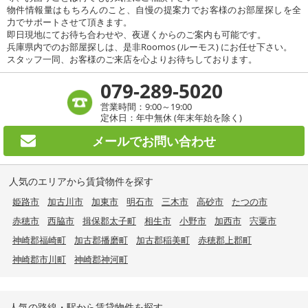
物件情報量はもちろんのこと、自慢の提案力でお客様のお部屋探しを全
力でサポートさせて頂きます。
即日現地にてお待ち合わせや、夜遅くからのご案内も可能です。
兵庫県内でのお部屋探しは、是非Roomos (ルーモス) にお任せ下さい。
スタッフ一同、お客様のご来店を心よりお待ちしております。
079-289-5020
営業時間：9:00～19:00
定休日：年中無休 (年末年始を除く)
メールで
お問い合わせ
人気のエリアから賃貸物件を探す
姫路市
加古川市
加東市
明石市
三木市
高砂市
たつの市
赤穂市
西脇市
揖保郡太子町
相生市
小野市
加西市
宍粟市
神崎郡福崎町
加古郡播磨町
加古郡稲美町
赤穂郡上郡町
神崎郡市川町
神崎郡神河町
人気の路線・駅から賃貸物件を探す