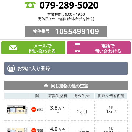
079-289-5020
営業時間：9:00～19:00
定休日：年中無休 (年末年始を除く)
1055499109
物件番号
メールで
電話で
問い合わせる
問い合わせる
お気に入り
登録
同じ建物の他の空室
階
家賃/
共益費
敷金/
礼金
間取り/
専有面積
3.8
－
1R
万円
9
階
2
18
－
ヶ月
m²
4.0
－
1K
万円
9
階