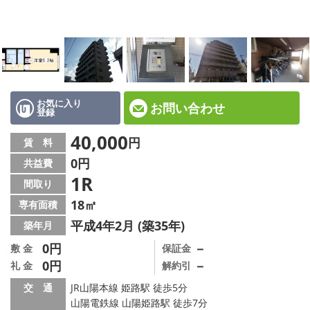
☆新築物件☆
☆インターネット無料物件☆
☆敷金·礼金0円物件☆
路線·駅から探す
お気に入り
お問い合わせ
登録
地域から探す
40,000
円
賃 料
0円
共益費
地図から探す
1R
間取り
スタッフ紹介
18㎡
専有面積
平成4年2月 (築35年)
築年月
スタッフ募集中
0円
－
敷 金
保証金
0円
－
礼 金
解約引
店舗情報·アクセス
交 通
JR山陽本線 姫路駅 徒歩5分
会社概要
山陽電鉄線 山陽姫路駅 徒歩7分