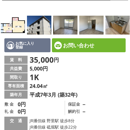
☆新築物件☆
☆インターネット無料物件☆
☆敷金·礼金0円物件☆
路線·駅から探す
お気に入り
お問い合わせ
登録
地域から探す
35,000
円
賃 料
5,000円
共益費
地図から探す
1K
間取り
スタッフ紹介
24.04㎡
専有面積
平成7年3月 (築32年)
築年月
スタッフ募集中
0円
－
敷 金
保証金
0円
－
礼 金
解約引
店舗情報·アクセス
交 通
JR播但線 野里駅 徒歩8分
会社概要
JR播但線 砥堀駅 徒歩22分