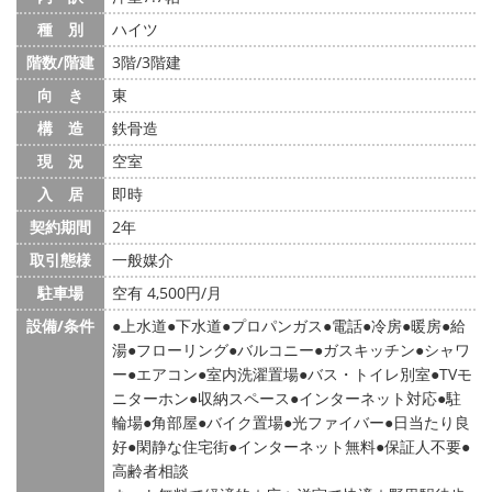
種 別
ハイツ
階数/階建
3階/3階建
向 き
東
構 造
鉄骨造
現 況
空室
入 居
即時
契約期間
2年
取引態様
一般媒介
駐車場
空有 4,500円/月
設備/条件
上水道
下水道
プロパンガス
電話
冷房
暖房
給
湯
フローリング
バルコニー
ガスキッチン
シャワ
ー
エアコン
室内洗濯置場
バス・トイレ別室
TVモ
ニターホン
収納スペース
インターネット対応
駐
輪場
角部屋
バイク置場
光ファイバー
日当たり良
好
閑静な住宅街
インターネット無料
保証人不要
高齢者相談