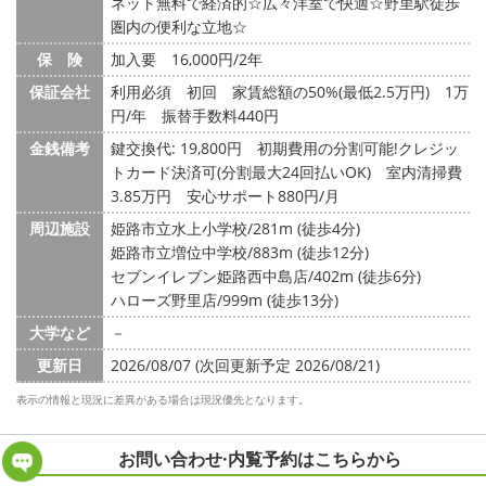
ネット無料で経済的☆広々洋室で快適☆野里駅徒歩
圏内の便利な立地☆
保 険
加入要 16,000円/2年
保証会社
利用必須 初回 家賃総額の50%(最低2.5万円) 1万
円/年 振替手数料440円
金銭備考
鍵交換代: 19,800円
初期費用の分割可能!クレジッ
トカード決済可(分割最大24回払いOK) 室内清掃費
3.85万円 安心サポート880円/月
周辺施設
姫路市立水上小学校/281m (徒歩4分)
姫路市立増位中学校/883m (徒歩12分)
セブンイレブン姫路西中島店/402m (徒歩6分)
ハローズ野里店/999m (徒歩13分)
大学など
－
更新日
2026/08/07 (次回更新予定 2026/08/21)
表示の情報と現況に差異がある場合は現況優先となります。
お問い合わせ·内覧予約は
こちらから