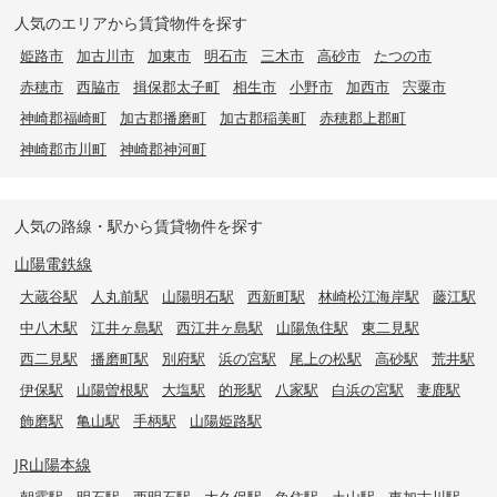
人気のエリアから賃貸物件を探す
姫路市
加古川市
加東市
明石市
三木市
高砂市
たつの市
赤穂市
西脇市
揖保郡太子町
相生市
小野市
加西市
宍粟市
神崎郡福崎町
加古郡播磨町
加古郡稲美町
赤穂郡上郡町
神崎郡市川町
神崎郡神河町
人気の路線・駅から賃貸物件を探す
山陽電鉄線
大蔵谷駅
人丸前駅
山陽明石駅
西新町駅
林崎松江海岸駅
藤江駅
中八木駅
江井ヶ島駅
西江井ヶ島駅
山陽魚住駅
東二見駅
西二見駅
播磨町駅
別府駅
浜の宮駅
尾上の松駅
高砂駅
荒井駅
伊保駅
山陽曽根駅
大塩駅
的形駅
八家駅
白浜の宮駅
妻鹿駅
飾磨駅
亀山駅
手柄駅
山陽姫路駅
JR山陽本線
朝霧駅
明石駅
西明石駅
大久保駅
魚住駅
土山駅
東加古川駅