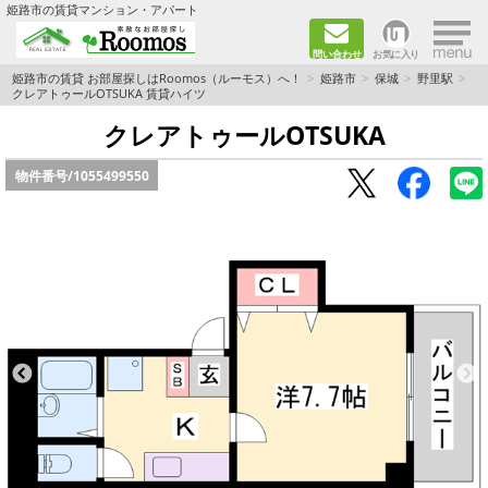
×
姫路市の賃貸マンション・アパート
問い合わせ
お気に入り
TOPページ
姫路市の賃貸 お部屋探しはRoomos（ルーモス）へ！
姫路市
保城
野里駅
クレアトゥールOTSUKA 賃貸ハイツ
ファミリー向けの部屋を探す
クレアトゥールOTSUKA
物件番号/
1055499550
一人暮らし向けの部屋を探す
ペットと暮らせる部屋を探す
カップル向けの部屋を探す
敷金礼金0円の部屋を探す
都市ガス&オール電化の部屋を探す
ネット無料の部屋を探す