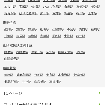
加古川駅
宝殿駅
曽根駅
ひめじ別所駅
御着駅
東姫路駅
姫路駅
英賀保駅
はりま勝原駅
網干駅
竜野駅
相生駅
有年駅
上郡駅
JR播但線
姫路駅
京口駅
野里駅
砥堀駅
仁豊野駅
香呂駅
溝口駅
福崎駅
甘地駅
鶴居駅
新野駅
寺前駅
長谷駅
生野駅
新井駅
山陽電気鉄道網干線
飾磨駅
西飾磨駅
夢前川駅
広畑駅
山陽天満駅
平松駅
山陽網干駅
JR姫新線
姫路駅
播磨高岡駅
余部駅
太市駅
本竜野駅
東觜崎駅
播磨新宮駅
千本駅
西栗栖駅
三日月駅
TOPページ
ファミリー向けの部屋を探す