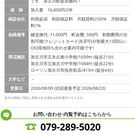
です 加古川駅徒歩圏内！
保 険
加入要 16,000円/2年
保証会社
利用必須 初回保証料 月額賃料の50% 月額保証
料1%
金銭備考
鍵交換代: 11,000円
町会費: 500円
初期費用の分
割可能!クレジットカード決済可(分割最大12回払い
OK)現地待ち合わせ案内可能です!
周辺施設
加古川市立氷丘南小学校/1609m (徒歩21分)
加古川市立加古川中学校/1684m (徒歩22分)
ローソン加古川市役所前店/413m (徒歩6分)
大学など
－
更新日
2026/08/09 (次回更新予定 2026/08/23)
表示の情報と現況に差異がある場合は現況優先となります。
お問い合わせ·内覧予約は
こちらから
079-289-5020