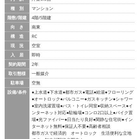
種 別
マンション
階数/階建
4階/5階建
向 き
南東
構 造
RC
現 況
空室
入 居
即時
契約期間
2年
取引態様
一般媒介
駐車場
空無
設備/条件
上水道
下水道
都市ガス
電話
給湯
フローリング
オートロック
バルコニー
ガスキッチン
シャワー
室内洗濯置場
バス・トイレ同室
収納スペース
イ
ンターネット対応
駐輪場
コンロ2口以上
バイク置
場
光ファイバー
日当たり良好
閑静な住宅街
イン
ターネット無料
保証人不要
高齢者相談
都市ガスで経済的 オートロック 生活便利な立地