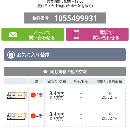
営業時間：9:00～19:00
定休日：年中無休 (年末年始を除く)
1055499931
物件番号
メールで
電話で
問い合わせる
問い合わせる
お気に入り
登録
同じ建物の他の空室
階
家賃/
共益費
敷金/
礼金
間取り/
専有面積
3.4
－
1R
万円
2
階
－
20.52
0.5
m²
万円
3.4
－
1R
万円
4
階
－
20.52
0.5
m²
万円