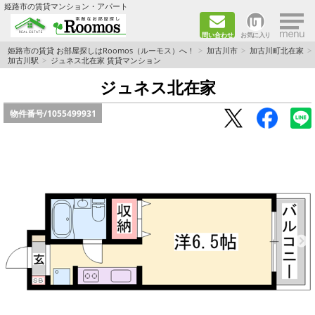
×
姫路市の賃貸マンション・アパート
問い合わせ
お気に入り
TOPページ
姫路市の賃貸 お部屋探しはRoomos（ルーモス）へ！
加古川市
加古川町北在家
加古川駅
ジュネス北在家 賃貸マンション
ファミリー向けの部屋を探す
ジュネス北在家
物件番号/
1055499931
一人暮らし向けの部屋を探す
ペットと暮らせる部屋を探す
カップル向けの部屋を探す
敷金礼金0円の部屋を探す
都市ガス&オール電化の部屋を探す
ネット無料の部屋を探す