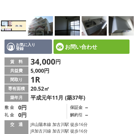
☆新築物件☆
☆インターネット無料物件☆
☆敷金·礼金0円物件☆
路線·駅から探す
お気に入り
お問い合わせ
登録
地域から探す
34,000
円
賃 料
5,000円
共益費
地図から探す
1R
間取り
スタッフ紹介
20.52㎡
専有面積
平成元年11月 (築37年)
築年月
スタッフ募集中
0円
－
敷 金
保証金
0円
－
礼 金
解約引
店舗情報·アクセス
交 通
JR山陽本線 加古川駅 徒歩16分
会社概要
JR加古川線 加古川駅 徒歩16分