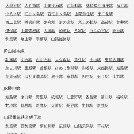
大蔵谷駅
人丸前駅
山陽明石駅
西新町駅
林崎松江海岸駅
藤江駅
中八木駅
江井ヶ島駅
西江井ヶ島駅
山陽魚住駅
東二見駅
西二見駅
播磨町駅
別府駅
浜の宮駅
尾上の松駅
高砂駅
荒井駅
伊保駅
山陽曽根駅
大塩駅
的形駅
八家駅
白浜の宮駅
妻鹿駅
飾磨駅
亀山駅
手柄駅
山陽姫路駅
JR山陽本線
朝霧駅
明石駅
西明石駅
大久保駅
魚住駅
土山駅
東加古川駅
加古川駅
宝殿駅
曽根駅
ひめじ別所駅
御着駅
東姫路駅
姫路駅
英賀保駅
はりま勝原駅
網干駅
竜野駅
相生駅
有年駅
上郡駅
JR播但線
姫路駅
京口駅
野里駅
砥堀駅
仁豊野駅
香呂駅
溝口駅
福崎駅
甘地駅
鶴居駅
新野駅
寺前駅
長谷駅
生野駅
新井駅
山陽電気鉄道網干線
飾磨駅
西飾磨駅
夢前川駅
広畑駅
山陽天満駅
平松駅