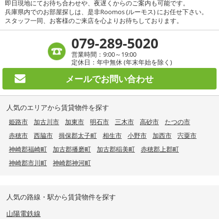
即日現地にてお待ち合わせや、夜遅くからのご案内も可能です。
兵庫県内でのお部屋探しは、是非Roomos (ルーモス) にお任せ下さい。
スタッフ一同、お客様のご来店を心よりお待ちしております。
079-289-5020
営業時間：9:00～19:00
定休日：年中無休 (年末年始を除く)
メールで
お問い合わせ
人気のエリアから賃貸物件を探す
姫路市
加古川市
加東市
明石市
三木市
高砂市
たつの市
赤穂市
西脇市
揖保郡太子町
相生市
小野市
加西市
宍粟市
神崎郡福崎町
加古郡播磨町
加古郡稲美町
赤穂郡上郡町
神崎郡市川町
神崎郡神河町
人気の路線・駅から賃貸物件を探す
山陽電鉄線