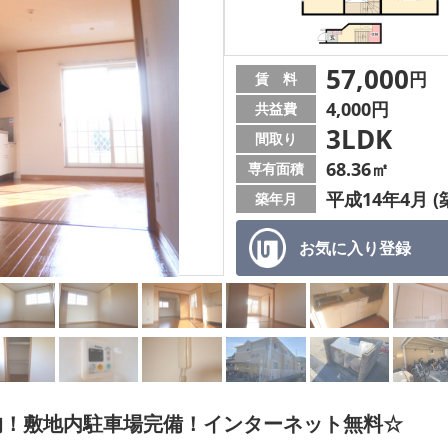
57,000
円
賃 料
4,000円
共益費
3LDK
間取り
68.36㎡
専有面積
平成14年4月 (
築年月
お気に入り
登録
的！敷地内駐車場完備！インターネット無料☆