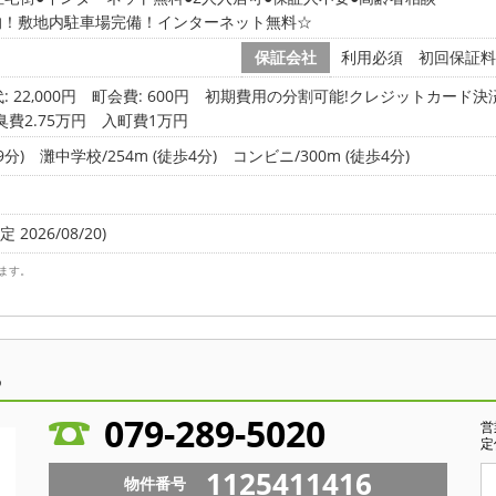
的！敷地内駐車場完備！インターネット無料☆
保証会社
利用必須 初回保証料
 22,000円
町会費: 600円
初期費用の分割可能!クレジットカード決済
臭費2.75万円 入町費1万円
9分)
灘中学校/254m (徒歩4分)
コンビニ/300m (徒歩4分)
 2026/08/20)
ます。
ら
079-289-5020
営
定
1125411416
物件番号