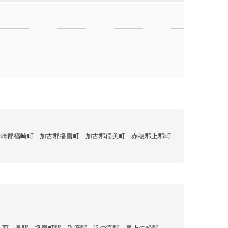
神崎郡福崎町
加古郡播磨町
加古郡稲美町
赤穂郡上郡町
西二見駅
播磨町駅
別府駅
浜の宮駅
尾上の松駅