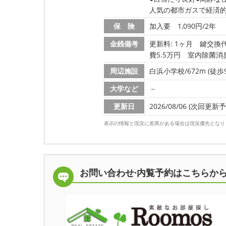
人気の都市ガスで経済
保 険
加入要 1,090円/2年
金銭備考
更新料: 1ヶ月
鍵交換代:
費5.5万円 室内除菌消
周辺施設
白浜小学校/672m (徒歩
大学など
－
更新日
2026/08/06 (次回更新予定
表示の情報と現況に差異がある場合は現況優先となり
お問い合わせ·内覧予約は
こちらか