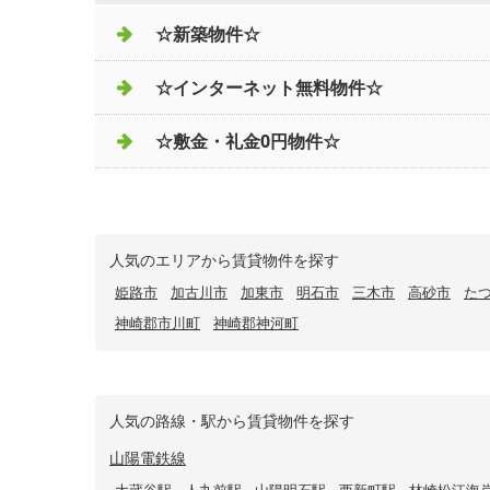
☆新築物件☆
☆インターネット無料物件☆
☆敷金・礼金0円物件☆
人気のエリアから賃貸物件を探す
姫路市
加古川市
加東市
明石市
三木市
高砂市
た
神崎郡市川町
神崎郡神河町
人気の路線・駅から賃貸物件を探す
山陽電鉄線
大蔵谷駅
人丸前駅
山陽明石駅
西新町駅
林崎松江海