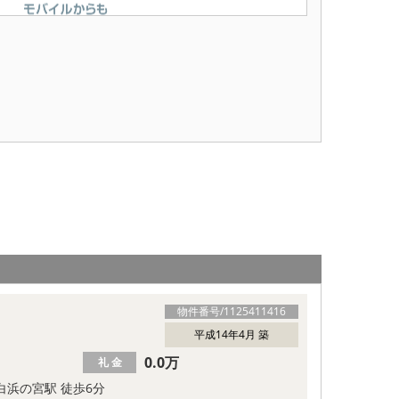
物件番号/
1125411416
平成14年4月 築
0.0万
礼 金
白浜の宮駅 徒歩6分