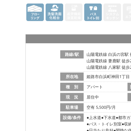
路線/駅
山陽電鉄線 白浜の宮駅 
山陽電鉄線 妻鹿駅 徒歩
山陽電鉄線 八家駅 徒歩
所在地
姫路市白浜町神田1丁目
種 別
アパート
現 況
居住中
駐車場
空有 5,500円/月
設備/条件
上水道
下水道
都市ガ
バス・トイレ別室
収
日当たり良好
閑静な