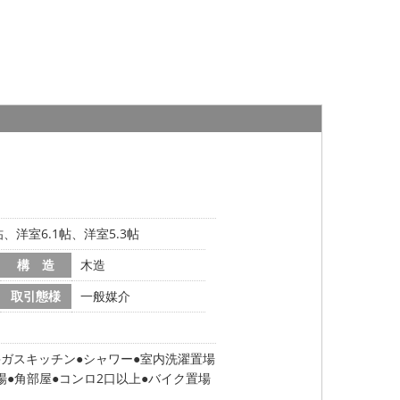
9帖、洋室6.1帖、洋室5.3帖
構 造
木造
取引態様
一般媒介
ガスキッチン
シャワー
室内洗濯置場
場
角部屋
コンロ2口以上
バイク置場