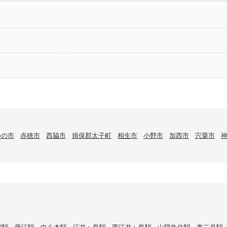
つの市
赤穂市
西脇市
揖保郡太子町
相生市
小野市
加西市
宍粟市
岸駅
藤江駅
中八木駅
江井ヶ島駅
西江井ヶ島駅
山陽魚住駅
東二見駅