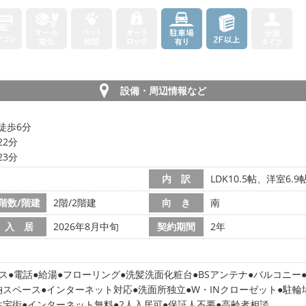
設備・周辺情報など
徒歩6分
22分
23分
内 訳
LDK10.5帖、洋室6.
階数/階建
2階/2階建
向 き
南
入 居
2026年8月中旬
契約期間
2年
ス
電話
給湯
フローリング
洗髪洗面化粧台
BSアンテナ
バルコニー
納スペース
インターネット対応
洗面所独立
W・INクローゼット
駐輪
住宅街
インターネット無料
2人入居可
保証人不要
高齢者相談