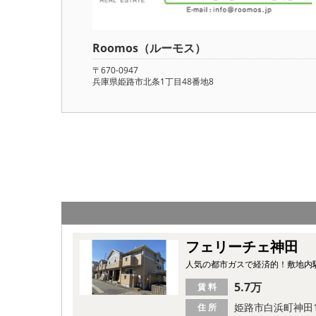
Roomos（ルーモス）
〒670-0947
兵庫県姫路市北条1丁目48番地8
フェリーチェ神田
人気の都市ガスで経済的！敷地内
5.7万
賃 料
姫路市白浜町神田
住 所