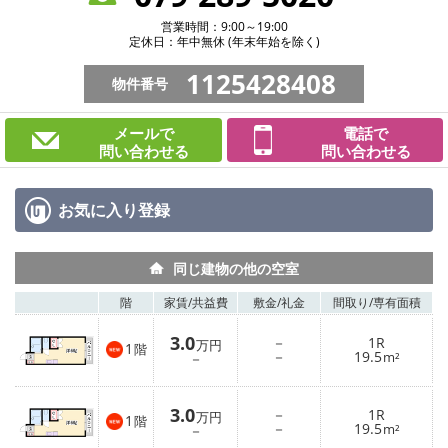
営業時間：9:00～19:00
定休日：年中無休 (年末年始を除く)
1125428408
物件番号
メールで
電話で
問い合わせる
問い合わせる
お気に入り
登録
同じ建物の他の空室
階
家賃/
共益費
敷金/
礼金
間取り/
専有面積
3.0
－
1R
万円
1
階
－
19.5
－
m²
3.0
－
1R
万円
1
階
－
19.5
－
m²