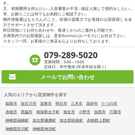
す。
又、初期費用を抑えたい…入居審査が不安…保証人無しで契約をしたい…
等、お困りごとは何でもお気軽にご相談下さい。
物件情報量はもちろんのこと、自慢の提案力でお客様のお部屋探しを全
力でサポートさせて頂きます。
即日現地にてお待ち合わせや、夜遅くからのご案内も可能です。
兵庫県内でのお部屋探しは、是非Roomos (ルーモス) にお任せ下さい。
スタッフ一同、お客様のご来店を心よりお待ちしております。
079-289-5020
営業時間：9:00～19:00
定休日：年中無休 (年末年始を除く)
メールで
お問い合わせ
人気のエリアから賃貸物件を探す
姫路市
加古川市
加東市
明石市
三木市
高砂市
たつの市
赤穂市
西脇市
揖保郡太子町
相生市
小野市
加西市
宍粟市
神崎郡福崎町
加古郡播磨町
加古郡稲美町
赤穂郡上郡町
神崎郡市川町
神崎郡神河町