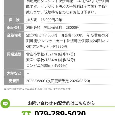
初期費用クレジット決済可能、24回払いまで分割可
能です。クレジット決済の手数料は全て弊社で負担
致します。現地待ち合わせもお任せ下さい。
保 険
加入要 16,000円/2年
保証会社
利用必須 初回保証料 28000円
金銭備考
鍵交換代: 17,600円
町会費: 500円
初期費用の分
割可能!クレジットカード決済可(分割最大24回払い
OK)アンテナ利用料550円
周辺施設
曽左小学校/1321m (徒歩17分)
安室中学校/1864m (徒歩24分)
コンビニ/430m (徒歩6分)
大学など
－
更新日
2026/08/06 (次回更新予定 2026/08/20)
表示の情報と現況に差異がある場合は現況優先となります。
お問い合わせ·内覧予約は
こちらから
079-289-5020