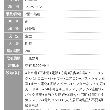
種 別
マンション
階数/階建
2階/3階建
向 き
南
構 造
鉄骨造
現 況
空室
入 居
即時
契約期間
2年
取引態様
一般媒介
駐車場
空有 5,000円/月
設備/条件
上水道
下水道
電話
冷房
暖房
給湯
フローリン
グ
バルコニー
シャワー
エアコン
バス・トイレ別
室
オール電化
収納スペース
インターネット対応
カードキー
24時間セキュリティシステム
駐輪場
バイク置場
日当たり良好
閑静な住宅街
24時間換
気システム
電気コンロ
2人入居可
保証人不要
高
齢者相談