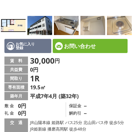
☆新築物件☆
☆インターネット無料物件☆
☆敷金·礼金0円物件☆
路線·駅から探す
お気に入り
お問い合わせ
登録
地域から探す
30,000
円
賃 料
0円
共益費
地図から探す
1R
間取り
スタッフ紹介
19.5㎡
専有面積
平成7年4月 (築32年)
築年月
スタッフ募集中
0円
－
敷 金
保証金
0円
－
礼 金
解約引
店舗情報·アクセス
交 通
JR山陽本線 姫路駅 バス25分 北山田バス停 徒歩5分
会社概要
JR姫新線 播磨高岡駅 徒歩48分