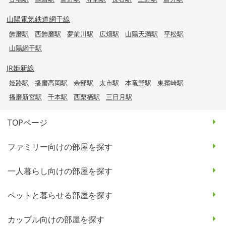
山陽電気鉄道網干線
飾磨駅
西飾磨駅
夢前川駅
広畑駅
山陽天満駅
平松駅
山陽網干駅
JR姫新線
姫路駅
播磨高岡駅
余部駅
太市駅
本竜野駅
東觜崎駅
播磨新宮駅
千本駅
西栗栖駅
三日月駅
TOPページ
ファミリー向けの部屋を探す
一人暮らし向けの部屋を探す
ペットと暮らせる部屋を探す
カップル向けの部屋を探す