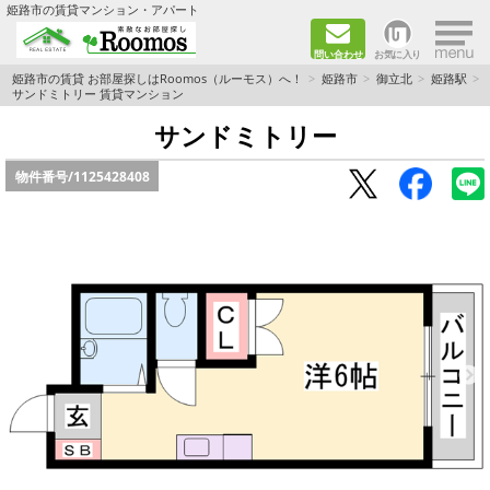
×
姫路市の賃貸マンション・アパート
問い合わせ
お気に入り
TOPページ
姫路市の賃貸 お部屋探しはRoomos（ルーモス）へ！
姫路市
御立北
姫路駅
サンドミトリー 賃貸マンション
ファミリー向けの部屋を探す
サンドミトリー
物件番号/
1125428408
一人暮らし向けの部屋を探す
ペットと暮らせる部屋を探す
カップル向けの部屋を探す
敷金礼金0円の部屋を探す
都市ガス&オール電化の部屋を探す
ネット無料の部屋を探す