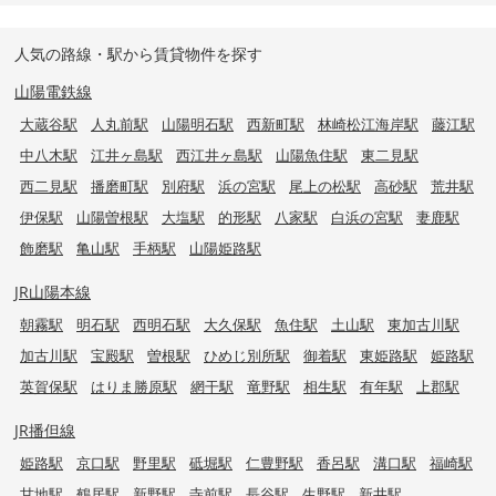
人気の路線・駅から賃貸物件を探す
山陽電鉄線
大蔵谷駅
人丸前駅
山陽明石駅
西新町駅
林崎松江海岸駅
藤江駅
中八木駅
江井ヶ島駅
西江井ヶ島駅
山陽魚住駅
東二見駅
西二見駅
播磨町駅
別府駅
浜の宮駅
尾上の松駅
高砂駅
荒井駅
伊保駅
山陽曽根駅
大塩駅
的形駅
八家駅
白浜の宮駅
妻鹿駅
飾磨駅
亀山駅
手柄駅
山陽姫路駅
JR山陽本線
朝霧駅
明石駅
西明石駅
大久保駅
魚住駅
土山駅
東加古川駅
加古川駅
宝殿駅
曽根駅
ひめじ別所駅
御着駅
東姫路駅
姫路駅
英賀保駅
はりま勝原駅
網干駅
竜野駅
相生駅
有年駅
上郡駅
JR播但線
姫路駅
京口駅
野里駅
砥堀駅
仁豊野駅
香呂駅
溝口駅
福崎駅
甘地駅
鶴居駅
新野駅
寺前駅
長谷駅
生野駅
新井駅