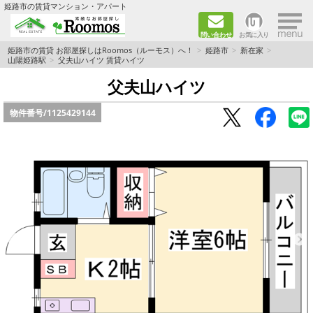
×
姫路市の賃貸マンション・アパート
問い合わせ
お気に入り
TOPページ
姫路市の賃貸 お部屋探しはRoomos（ルーモス）へ！
姫路市
新在家
山陽姫路駅
父夫山ハイツ 賃貸ハイツ
ファミリー向けの部屋を探す
父夫山ハイツ
物件番号/
1125429144
一人暮らし向けの部屋を探す
ペットと暮らせる部屋を探す
カップル向けの部屋を探す
敷金礼金0円の部屋を探す
都市ガス&オール電化の部屋を探す
ネット無料の部屋を探す