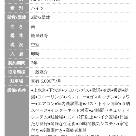
種 別
ハイツ
階数/階建
2階/2階建
向 き
南
構 造
軽量鉄骨
現 況
空室
入 居
即時
契約期間
2年
取引態様
一般媒介
駐車場
空有 6,000円/月
設備/条件
上水道
下水道
プロパンガス
電話
冷房
暖房
給
湯
フローリング
バルコニー
ガスキッチン
シャワ
ー
エアコン
室内洗濯置場
バス・トイレ同室
収納
スペース
インターネット対応
24時間セキュリティ
システム
駐輪場
コンロ2口以上
バイク置場
日当
たり良好
閑静な住宅街
24時間換気システム
家電
付き
冷蔵庫付き
高齢者相談