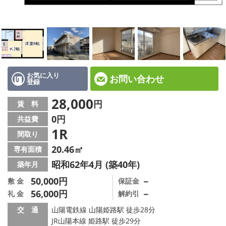
☆新築物件☆
☆インターネット無料物件☆
☆敷金·礼金0円物件☆
路線·駅から探す
お気に入り
お問い合わせ
登録
地域から探す
28,000
円
賃 料
0円
共益費
地図から探す
1R
間取り
スタッフ紹介
20.46㎡
専有面積
昭和62年4月 (築40年)
築年月
スタッフ募集中
50,000円
－
敷 金
保証金
56,000円
－
礼 金
解約引
店舗情報·アクセス
交 通
山陽電鉄線 山陽姫路駅 徒歩28分
会社概要
JR山陽本線 姫路駅 徒歩29分