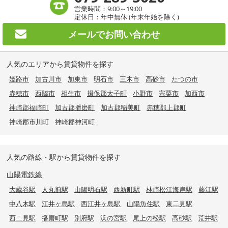
営業時間：9:00～19:00
定休日：年中無休 (年末年始を除く)
メールで
お問い合わせ
人気のエリアから賃貸物件を探す
姫路市
加古川市
加東市
明石市
三木市
高砂市
たつの市
赤穂市
西脇市
相生市
揖保郡太子町
小野市
宍粟市
加西市
神崎郡福崎町
加古郡播磨町
加古郡稲美町
赤穂郡上郡町
神崎郡市川町
神崎郡神河町
人気の路線・駅から賃貸物件を探す
山陽電鉄線
大蔵谷駅
人丸前駅
山陽明石駅
西新町駅
林崎松江海岸駅
藤江駅
中八木駅
江井ヶ島駅
西江井ヶ島駅
山陽魚住駅
東二見駅
西二見駅
播磨町駅
別府駅
浜の宮駅
尾上の松駅
高砂駅
荒井駅