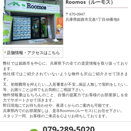
Roomos（ルーモス）
〒670-0947
兵庫県姫路市北条1丁目48番地8
店舗情報・アクセスはこちら
弊社では姫路市を中心に、兵庫県下の全ての賃貸情報を取り扱っており
ます。
他社様ではご紹介されていないような物件も沢山ご紹介させて頂きま
す。
又、初期費用を抑えたい…入居審査が不安…保証人無しで契約をしたい…
等、お困りごとは何でもお気軽にご相談下さい。
物件情報量はもちろんのこと、自慢の提案力でお客様のお部屋探しを全
力でサポートさせて頂きます。
即日現地にてお待ち合わせや、夜遅くからのご案内も可能です。
兵庫県内でのお部屋探しは、是非Roomos (ルーモス) にお任せ下さい。
スタッフ一同、お客様のご来店を心よりお待ちしております。
079-289-5020