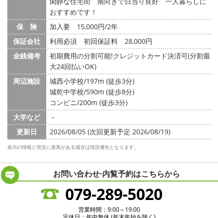
閑静な住宅街 南向きで日当り良好 一人暮らしに
おすすめです！
保 険
加入要 15,000円/2年
保証会社
利用必須 初回保証料 28,000円
金銭備考
初期費用の分割可能!クレジットカード決済可(分割最
大24回払いOK)
周辺施設
城西小学校/197m (徒歩3分)
城乾中学校/590m (徒歩8分)
コンビニ/200m (徒歩3分)
大学など
－
更新日
2026/08/05 (次回更新予定 2026/08/19)
表示の情報と現況に差異がある場合は現況優先となります。
お問い合わせ·内覧予約は
こちらから
079-289-5020
営業時間：9:00～19:00
定休日：年中無休 (年末年始を除く)