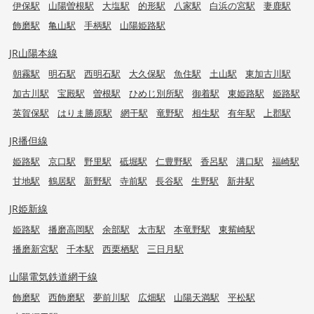
伊保駅
山陽曽根駅
大塩駅
的形駅
八家駅
白浜の宮駅
妻鹿駅
飾磨駅
亀山駅
手柄駅
山陽姫路駅
JR山陽本線
朝霧駅
明石駅
西明石駅
大久保駅
魚住駅
土山駅
東加古川駅
加古川駅
宝殿駅
曽根駅
ひめじ別所駅
御着駅
東姫路駅
姫路駅
英賀保駅
はりま勝原駅
網干駅
竜野駅
相生駅
有年駅
上郡駅
JR播但線
姫路駅
京口駅
野里駅
砥堀駅
仁豊野駅
香呂駅
溝口駅
福崎駅
甘地駅
鶴居駅
新野駅
寺前駅
長谷駅
生野駅
新井駅
JR姫新線
姫路駅
播磨高岡駅
余部駅
太市駅
本竜野駅
東觜崎駅
播磨新宮駅
千本駅
西栗栖駅
三日月駅
山陽電気鉄道網干線
飾磨駅
西飾磨駅
夢前川駅
広畑駅
山陽天満駅
平松駅