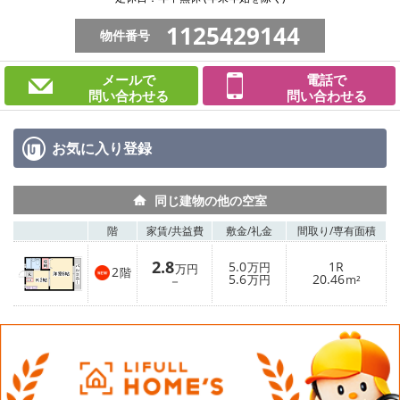
1125429144
物件番号
メールで
電話で
問い合わせる
問い合わせる
お気に入り
登録
同じ建物の他の空室
階
家賃/
共益費
敷金/
礼金
間取り/
専有面積
2.8
5.0
1R
万円
万円
2
階
5.6
20.46
－
万円
m²