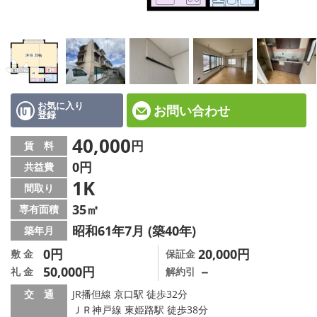
☆新築物件☆
☆インターネット無料物件☆
☆敷金·礼金0円物件☆
路線·駅から探す
お気に入り
お問い合わせ
登録
地域から探す
40,000
円
賃 料
0円
共益費
地図から探す
1K
間取り
スタッフ紹介
35㎡
専有面積
昭和61年7月 (築40年)
築年月
スタッフ募集中
0円
20,000円
敷 金
保証金
50,000円
－
礼 金
解約引
店舗情報·アクセス
交 通
JR播但線 京口駅 徒歩32分
会社概要
ＪＲ神戸線 東姫路駅 徒歩38分