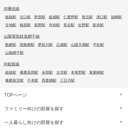
JR播但線
姫路駅
京口駅
野里駅
砥堀駅
仁豊野駅
香呂駅
溝口駅
福崎駅
甘地駅
鶴居駅
新野駅
寺前駅
長谷駅
生野駅
新井駅
山陽電気鉄道網干線
飾磨駅
西飾磨駅
夢前川駅
広畑駅
山陽天満駅
平松駅
山陽網干駅
JR姫新線
姫路駅
播磨高岡駅
余部駅
太市駅
本竜野駅
東觜崎駅
播磨新宮駅
千本駅
西栗栖駅
三日月駅
TOPページ
ファミリー向けの部屋を探す
一人暮らし向けの部屋を探す