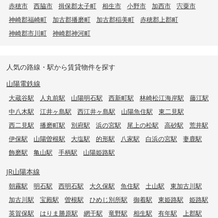
赤穂市
西脇市
揖保郡太子町
相生市
小野市
加西市
宍粟市
神崎郡福崎町
加古郡播磨町
加古郡稲美町
赤穂郡上郡町
神崎郡市川町
神崎郡神河町
人気の路線・駅から賃貸物件を探す
山陽電鉄線
大蔵谷駅
人丸前駅
山陽明石駅
西新町駅
林崎松江海岸駅
藤江駅
中八木駅
江井ヶ島駅
西江井ヶ島駅
山陽魚住駅
東二見駅
西二見駅
播磨町駅
別府駅
浜の宮駅
尾上の松駅
高砂駅
荒井駅
伊保駅
山陽曽根駅
大塩駅
的形駅
八家駅
白浜の宮駅
妻鹿駅
飾磨駅
亀山駅
手柄駅
山陽姫路駅
JR山陽本線
朝霧駅
明石駅
西明石駅
大久保駅
魚住駅
土山駅
東加古川駅
加古川駅
宝殿駅
曽根駅
ひめじ別所駅
御着駅
東姫路駅
姫路駅
英賀保駅
はりま勝原駅
網干駅
竜野駅
相生駅
有年駅
上郡駅