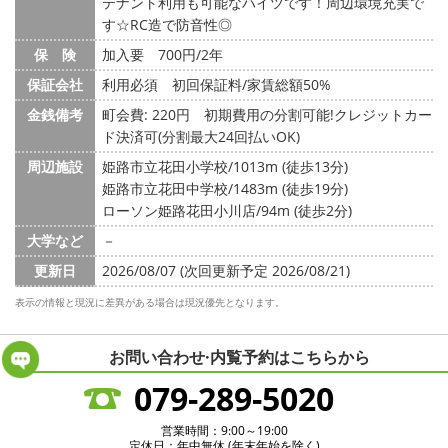
テナント利用も可能なハイツです！周辺環境充実で
す☆RC造で防音性◎
保 険
加入要 700円/2年
保証会社
利用必須 初回保証料/家賃総額50%
金銭備考
町会費: 220円
初期費用の分割可能!クレジットカー
ド決済可(分割最大24回払いOK)
周辺施設
姫路市立花田小学校/1013m (徒歩13分)
姫路市立花田中学校/1483m (徒歩19分)
ローソン姫路花田小川店/94m (徒歩2分)
大学など
－
更新日
2026/08/07 (次回更新予定 2026/08/21)
表示の情報と現況に差異がある場合は現況優先となります。
お問い合わせ·内覧予約は
こちらから
079-289-5020
営業時間：9:00～19:00
定休日：年中無休 (年末年始を除く)