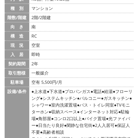
種 別
マンション
階数/階建
2階/2階建
向 き
南
構 造
RC
現 況
空室
入 居
即時
契約期間
2年
取引態様
一般媒介
駐車場
空有 5,500円/月
設備/条件
上水道
下水道
プロパンガス
電話
給湯
フローリ
ング
システムキッチン
バルコニー
ガスキッチン
シャワー
室内洗濯置場
バス・トイレ同室
TVモニ
ターホン
収納スペース
インターネット対応
駐輪
場
角部屋
コンロ2口以上
バイク置場
光ファイバ
ー
日当たり良好
閑静な住宅街
2人入居可
保証人
不要
高齢者相談