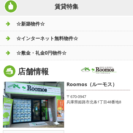
賃貸特集
☆新築物件☆
☆インターネット無料物件☆
☆敷金・礼金0円物件☆
店舗情報
Roomos（ルーモス）
〒670-0947
兵庫県姫路市北条1丁目48番地8