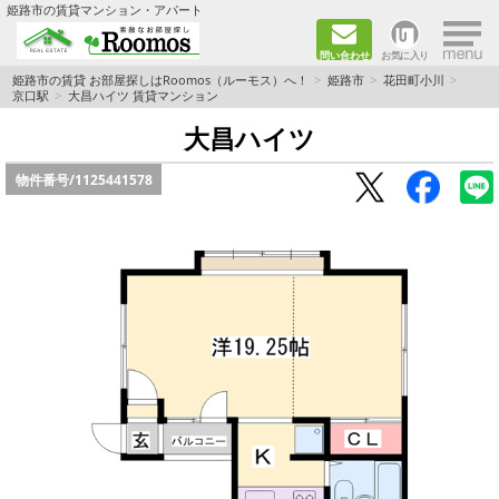
×
姫路市の賃貸マンション・アパート
問い合わせ
お気に入り
TOPページ
姫路市の賃貸 お部屋探しはRoomos（ルーモス）へ！
姫路市
花田町小川
京口駅
大昌ハイツ 賃貸マンション
ファミリー向けの部屋を探す
大昌ハイツ
物件番号/
1125441578
一人暮らし向けの部屋を探す
ペットと暮らせる部屋を探す
カップル向けの部屋を探す
敷金礼金0円の部屋を探す
都市ガス&オール電化の部屋を探す
ネット無料の部屋を探す