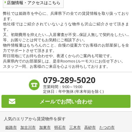
店舗情報・アクセスはこちら
弊社では姫路市を中心に、兵庫県下の全ての賃貸情報を取り扱っており
ます。
他社様ではご紹介されていないような物件も沢山ご紹介させて頂きま
す。
又、初期費用を抑えたい…入居審査が不安…保証人無しで契約をしたい…
等、お困りごとは何でもお気軽にご相談下さい。
物件情報量はもちろんのこと、自慢の提案力でお客様のお部屋探しを全
力でサポートさせて頂きます。
即日現地にてお待ち合わせや、夜遅くからのご案内も可能です。
兵庫県内でのお部屋探しは、是非Roomos (ルーモス) にお任せ下さい。
スタッフ一同、お客様のご来店を心よりお待ちしております。
079-289-5020
営業時間：9:00～19:00
定休日：年中無休 (年末年始を除く)
メールで
お問い合わせ
人気のエリアから賃貸物件を探す
姫路市
加古川市
加東市
明石市
三木市
高砂市
たつの市