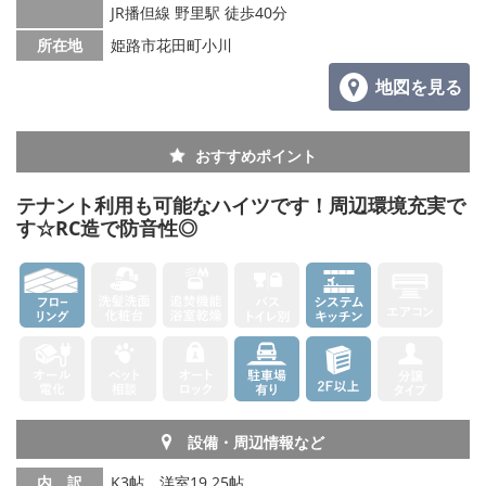
JR播但線 野里駅 徒歩40分
メールでお問い合わせ
所在地
姫路市花田町小川
地図を見る
おすすめポイント
テナント利用も可能なハイツです！周辺環境充実で
す☆RC造で防音性◎
設備・周辺情報など
内 訳
K3帖、洋室19.25帖