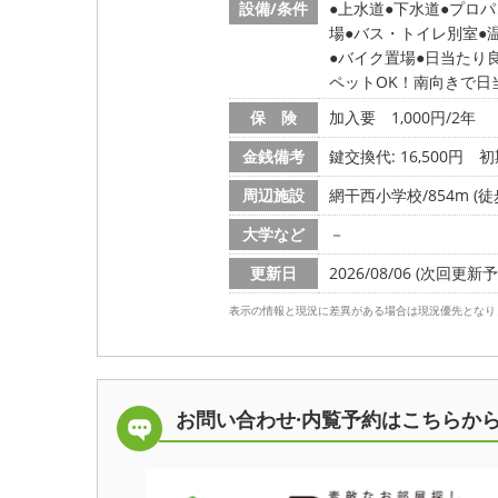
設備/条件
上水道
下水道
プロパ
場
バス・トイレ別室
バイク置場
日当たり
ペットOK！南向きで日
保 険
加入要 1,000円/2年
金銭備考
鍵交換代: 16,500円
初
周辺施設
網干西小学校/854m (徒
大学など
－
更新日
2026/08/06 (次回更新予定
表示の情報と現況に差異がある場合は現況優先となり
お問い合わせ·内覧予約は
こちらか