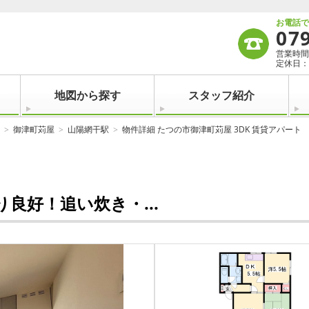
お電話
07
営業時間：
定休日：
地図から探す
スタッフ紹介
御津町苅屋
山陽網干駅
物件詳細 たつの市御津町苅屋 3DK 賃貸アパート
良好！追い炊き・...