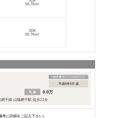
3DK
50.78
m²
3DK
50.78
m²
物件番号/
1125490512
平成6年9月 築
0.0万
礼 金
網干線 山陽網干駅 徒歩22分
備考に詳細をご記入下さい）