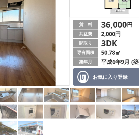
36,000
円
賃 料
2,000円
共益費
3DK
間取り
50.78㎡
専有面積
平成6年9月 (築
築年月
お気に入り
登録