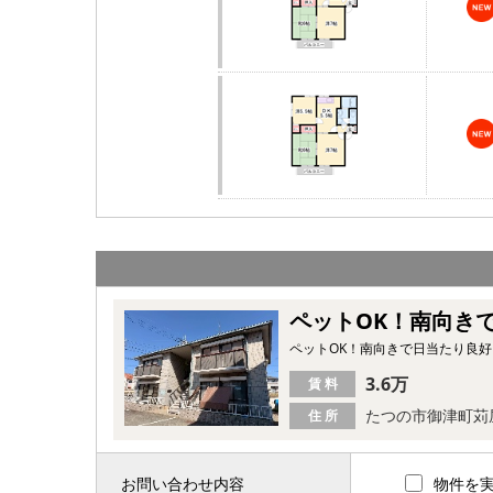
ペットOK！南向き
ペットOK！南向きで日当たり良
3.6万
賃 料
たつの市御津町苅
住 所
お問い合わせ内容
物件を