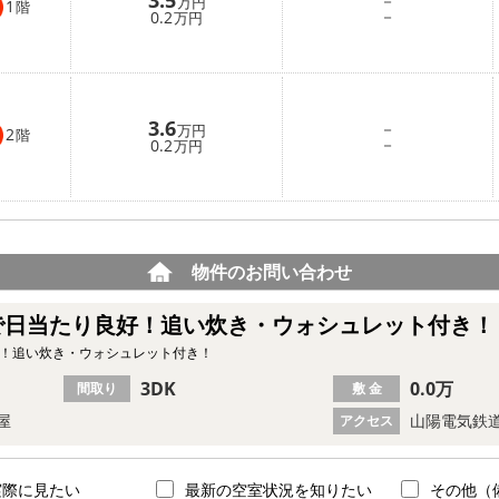
－
万円
1
階
－
0.2
万円
3.6
－
万円
2
階
－
0.2
万円
物件のお問い合わせ
で日当たり良好！追い炊き・ウォシュレット付き！
好！追い炊き・ウォシュレット付き！
3DK
0.0万
間取り
敷 金
屋
山陽電気鉄道
アクセス
実際に見たい
最新の空室状況を知りたい
その他（