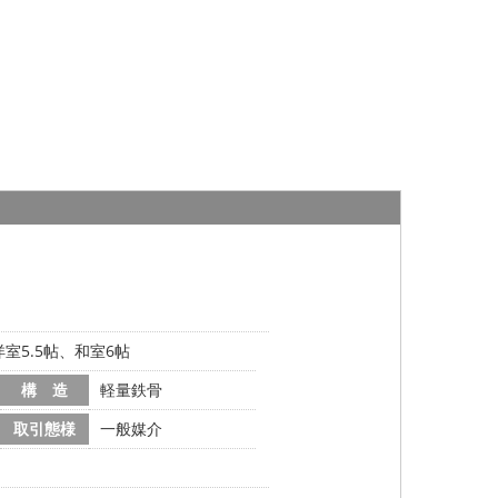
洋室5.5帖、和室6帖
構 造
軽量鉄骨
取引態様
一般媒介