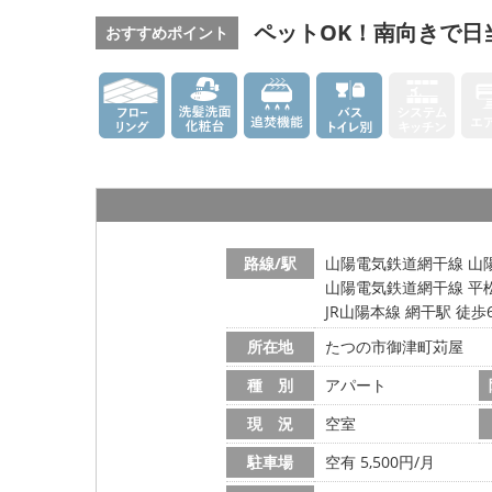
ペットOK！南向きで日
おすすめポイント
路線/駅
山陽電気鉄道網干線 山陽
山陽電気鉄道網干線 平松
JR山陽本線 網干駅 徒歩
所在地
たつの市御津町苅屋
種 別
アパート
現 況
空室
駐車場
空有 5,500円/月