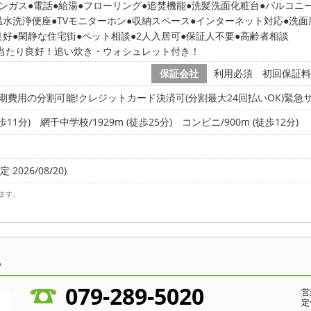
ンガス
電話
給湯
フローリング
追焚機能
洗髪洗面化粧台
バルコニ
温水洗浄便座
TVモニターホン
収納スペース
インターネット対応
洗面
良好
閑静な住宅街
ペット相談
2人入居可
保証人不要
高齢者相談
当たり良好！追い炊き・ウォシュレット付き！
保証会社
利用必須 初回保証料
期費用の分割可能!クレジットカード決済可(分割最大24回払いOK)緊急サ
歩11分)
網干中学校/1929m (徒歩25分)
コンビニ/900m (徒歩12分)
 2026/08/20)
ます。
ら
079-289-5020
営
定