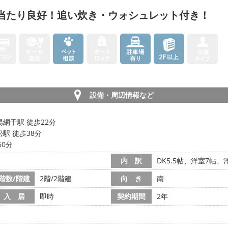
当たり良好！追い炊き・ウォシュレット付き！
設備・周辺情報など
網干駅 徒歩22分
駅 徒歩38分
60分
内 訳
DK5.5帖、洋室7帖、
階数/階建
2階/2階建
向 き
南
入 居
即時
契約期間
2年