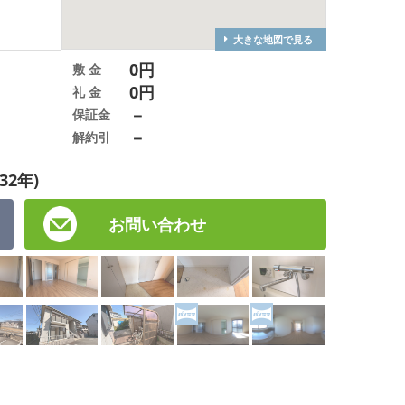
大きな地図で見る
0円
敷 金
0円
礼 金
－
保証金
－
解約引
32年)
お問い合わせ