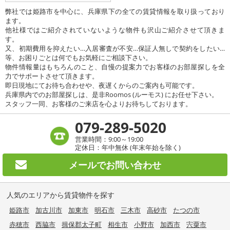
弊社では姫路市を中心に、兵庫県下の全ての賃貸情報を取り扱っており
ます。
他社様ではご紹介されていないような物件も沢山ご紹介させて頂きま
す。
又、初期費用を抑えたい…入居審査が不安…保証人無しで契約をしたい…
等、お困りごとは何でもお気軽にご相談下さい。
物件情報量はもちろんのこと、自慢の提案力でお客様のお部屋探しを全
力でサポートさせて頂きます。
即日現地にてお待ち合わせや、夜遅くからのご案内も可能です。
兵庫県内でのお部屋探しは、是非Roomos (ルーモス) にお任せ下さい。
スタッフ一同、お客様のご来店を心よりお待ちしております。
079-289-5020
営業時間：9:00～19:00
定休日：年中無休 (年末年始を除く)
メールで
お問い合わせ
人気のエリアから賃貸物件を探す
姫路市
加古川市
加東市
明石市
三木市
高砂市
たつの市
赤穂市
西脇市
揖保郡太子町
相生市
小野市
加西市
宍粟市