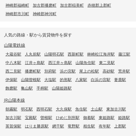
神崎郡福崎町
加古郡播磨町
加古郡稲美町
赤穂郡上郡町
神崎郡市川町
神崎郡神河町
人気の路線・駅から賃貸物件を探す
山陽電鉄線
大蔵谷駅
人丸前駅
山陽明石駅
西新町駅
林崎松江海岸駅
藤江駅
中八木駅
江井ヶ島駅
西江井ヶ島駅
山陽魚住駅
東二見駅
西二見駅
播磨町駅
別府駅
浜の宮駅
尾上の松駅
高砂駅
荒井駅
伊保駅
山陽曽根駅
大塩駅
的形駅
八家駅
白浜の宮駅
妻鹿駅
飾磨駅
亀山駅
手柄駅
山陽姫路駅
JR山陽本線
朝霧駅
明石駅
西明石駅
大久保駅
魚住駅
土山駅
東加古川駅
加古川駅
宝殿駅
曽根駅
ひめじ別所駅
御着駅
東姫路駅
姫路駅
英賀保駅
はりま勝原駅
網干駅
竜野駅
相生駅
有年駅
上郡駅