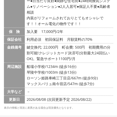
ー
日当たり良好
閑静な住宅街
24時間換気システ
ム
リノベーション
2人入居可
保証人不要
高齢者
相談
内装がリフォームされておりとてもオシャレで
す！！オール電化の物件です！！
保 険
加入要 17,000円/2年
保証会社
利用必須 初回保証料 月額賃料の70%
金銭備考
鍵交換代: 22,000円
町会費: 500円
初期費用の分
割可能!クレジットカード決済可(分割最大24回払い
OK)。緊急サポート1100円/月
周辺施設
船場小学校/1234m (徒歩16分)
琴陵中学校/1003m (徒歩13分)
ローソン姫路車崎三丁目店/667m (徒歩9分)
マックスバリュ南今宿店/547m (徒歩7分)
大学など
－
更新日
2026/08/08 (次回更新予定 2026/08/22)
表示の情報と現況に差異がある場合は現況優先となります。