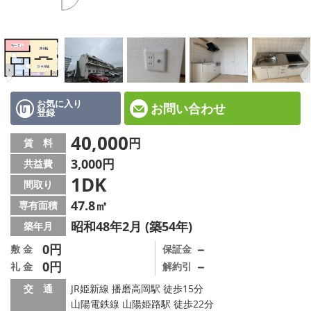
☆新築物件☆
☆インターネット無料物件☆
☆敷金·礼金0円物件☆
路線·駅から探す
お気に入り
お問い合わせ
登録
地域から探す
40,000
円
賃 料
3,000円
共益費
地図から探す
1DK
間取り
スタッフ紹介
47.8㎡
専有面積
昭和48年2月 (築54年)
築年月
スタッフ募集中
0円
－
敷 金
保証金
0円
－
礼 金
解約引
店舗情報·アクセス
交 通
JR姫新線 播磨高岡駅 徒歩15分
会社概要
山陽電鉄線 山陽姫路駅 徒歩22分