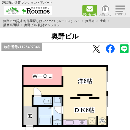
×
姫路市の賃貸マンション・アパート
問い合わせ
お気に入り
TOPページ
姫路市の賃貸 お部屋探しはRoomos（ルーモス）へ！
姫路市
土山
播磨高岡駅
奥野ビル 賃貸マンション
ファミリー向けの部屋を探す
奥野ビル
物件番号/
1125497346
一人暮らし向けの部屋を探す
ペットと暮らせる部屋を探す
カップル向けの部屋を探す
敷金礼金0円の部屋を探す
都市ガス&オール電化の部屋を探す
ネット無料の部屋を探す