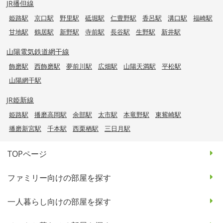
JR播但線
姫路駅
京口駅
野里駅
砥堀駅
仁豊野駅
香呂駅
溝口駅
福崎駅
甘地駅
鶴居駅
新野駅
寺前駅
長谷駅
生野駅
新井駅
山陽電気鉄道網干線
飾磨駅
西飾磨駅
夢前川駅
広畑駅
山陽天満駅
平松駅
山陽網干駅
JR姫新線
姫路駅
播磨高岡駅
余部駅
太市駅
本竜野駅
東觜崎駅
播磨新宮駅
千本駅
西栗栖駅
三日月駅
TOPページ
ファミリー向けの部屋を探す
一人暮らし向けの部屋を探す