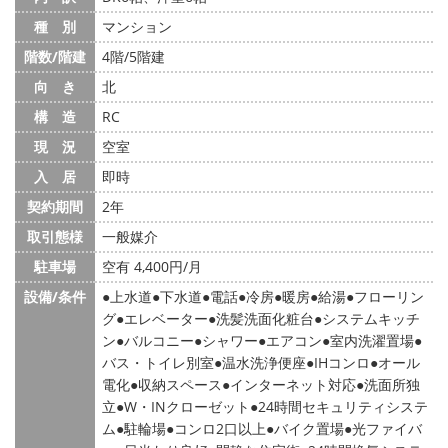
種 別
マンション
階数/階建
4階/5階建
向 き
北
構 造
RC
現 況
空室
入 居
即時
契約期間
2年
取引態様
一般媒介
駐車場
空有 4,400円/月
設備/条件
上水道
下水道
電話
冷房
暖房
給湯
フローリン
グ
エレベーター
洗髪洗面化粧台
システムキッチ
ン
バルコニー
シャワー
エアコン
室内洗濯置場
バス・トイレ別室
温水洗浄便座
IHコンロ
オール
電化
収納スペース
インターネット対応
洗面所独
立
W・INクローゼット
24時間セキュリティシステ
ム
駐輪場
コンロ2口以上
バイク置場
光ファイバ