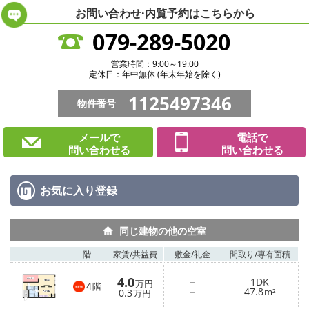
お問い合わせ·内覧予約は
こちらから
079-289-5020
営業時間：9:00～19:00
定休日：年中無休 (年末年始を除く)
1125497346
物件番号
メールで
電話で
問い合わせる
問い合わせる
お気に入り
登録
同じ建物の他の空室
階
家賃/
共益費
敷金/
礼金
間取り/
専有面積
4.0
－
1DK
万円
4
階
－
47.8
0.3
m²
万円