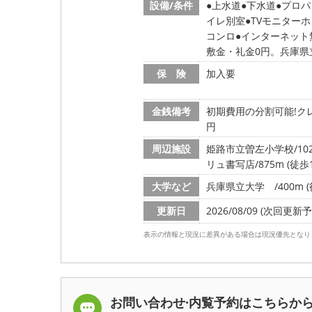
設備/条件
上水道
下水道
プロパ
イレ別室
TVモニターホ
コンロ
インターネット
敷金・礼金0円。兵庫県
保 険
加入要
金銭備考
初期費用の分割可能!クレ
円
周辺施設
姫路市立曽左小学校/1026
リュ書写店/875m (徒歩1
大学など
兵庫県立大学 /400m (
更新日
2026/08/09 (次回更新予定
表示の情報と現況に差異がある場合は現況優先となり
お問い合わせ·内覧予約は
こちらか