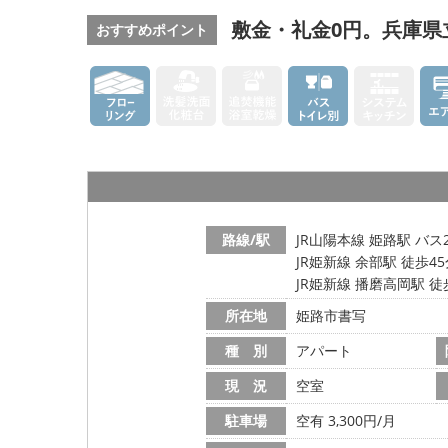
敷金・礼金0円。兵庫県
おすすめポイント
路線/駅
JR山陽本線 姫路駅 バス
JR姫新線 余部駅 徒歩4
JR姫新線 播磨高岡駅 徒
所在地
姫路市書写
種 別
アパート
現 況
空室
駐車場
空有 3,300円/月