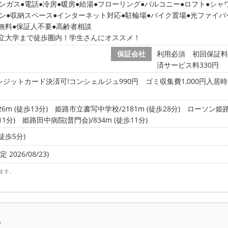
ンガス
電話
冷房
暖房
給湯
フローリング
バルコニー
ロフト
シャ
ン
収納スペース
インターネット対応
駐輪場
バイク置場
光ファイバ
無料
保証人不要
高齢者相談
立大学まで徒歩圏内！学生さんにオススメ！
保証会社
利用必須 初回保証料28
済サービス料330円
ジットカード決済可!コンシェルジュ990円 ゴミ収集費1,000円入居時クリ
m (徒歩13分)
姫路市立書写中学校/2181m (徒歩28分)
ローソン姫路横
1分)
姫路田中病院(普門会)/834m (徒歩11分)
徒歩5分)
 2026/08/23)
ます。
ら