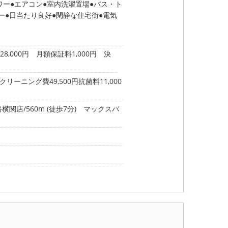
ワー
エアコン
室内洗濯置場
バス・ト
ー
日当たり良好
閑静な住宅街
電気
,000円 月額保証料1,000円 決
ーニング費49,500円抗菌料11,000
関店/560m (徒歩7分)
マックスバ