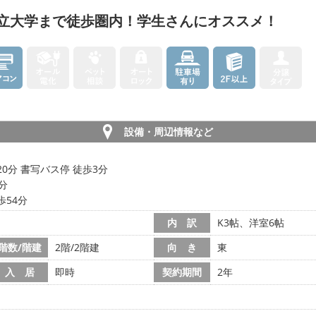
立大学まで徒歩圏内！学生さんにオススメ！
設備・周辺情報など
20分 書写バス停 徒歩3分
5分
歩54分
内 訳
K3帖、洋室6帖
階数/階建
2階/2階建
向 き
東
入 居
即時
契約期間
2年