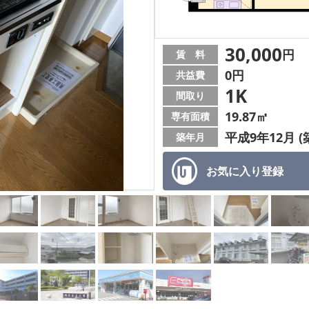
30,000
円
賃 料
0円
共益費
1K
間取り
19.87㎡
専有面積
平成9年12月 (
築年月
お気に入り
登録