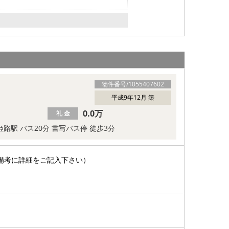
物件番号/
1055407602
平成9年12月 築
0.0万
礼 金
姫路駅 バス20分 書写バス停 徒歩3分
備考に詳細をご記入下さい）