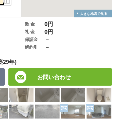
大きな地図で見る
0円
敷 金
0円
礼 金
－
保証金
－
解約引
築29年)
お問い合わせ