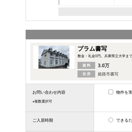
プラム書写
敷金・礼金0円。兵庫県立大学ま
3.0万
賃 料
姫路市書写
住 所
お問い合わせ内容
物件を
※複数選択可
ご入居時期
できる