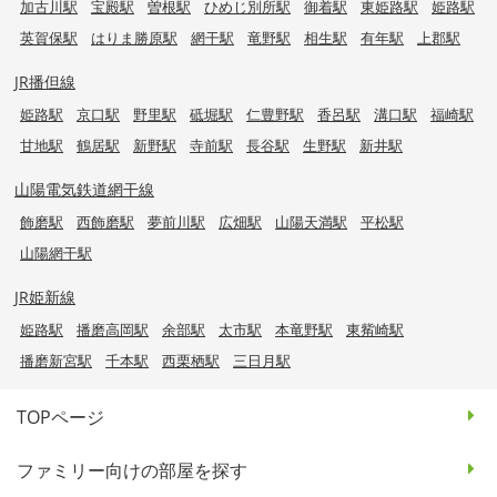
加古川駅
宝殿駅
曽根駅
ひめじ別所駅
御着駅
東姫路駅
姫路駅
英賀保駅
はりま勝原駅
網干駅
竜野駅
相生駅
有年駅
上郡駅
JR播但線
姫路駅
京口駅
野里駅
砥堀駅
仁豊野駅
香呂駅
溝口駅
福崎駅
甘地駅
鶴居駅
新野駅
寺前駅
長谷駅
生野駅
新井駅
山陽電気鉄道網干線
飾磨駅
西飾磨駅
夢前川駅
広畑駅
山陽天満駅
平松駅
山陽網干駅
JR姫新線
姫路駅
播磨高岡駅
余部駅
太市駅
本竜野駅
東觜崎駅
播磨新宮駅
千本駅
西栗栖駅
三日月駅
TOPページ
ファミリー向けの部屋を探す