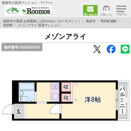
×
姫路市の賃貸マンション・アパート
問い合わせ
お気に入り
TOPページ
姫路市の賃貸 お部屋探しはRoomos（ルーモス）へ！
高砂市
荒井町扇町
荒井駅
メゾンアライ 賃貸マンション
ファミリー向けの部屋を探す
メゾンアライ
物件番号/
1055437421
一人暮らし向けの部屋を探す
ペットと暮らせる部屋を探す
カップル向けの部屋を探す
敷金礼金0円の部屋を探す
都市ガス&オール電化の部屋を探す
ネット無料の部屋を探す