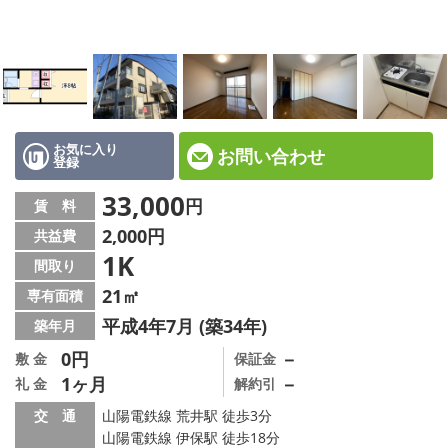
☆新築物件☆
☆インターネット無料物件☆
☆敷金·礼金0円物件☆
路線·駅から探す
お気に入り
お問い合わせ
登録
地域から探す
33,000
円
賃 料
2,000円
共益費
地図から探す
1K
間取り
スタッフ紹介
21㎡
専有面積
平成4年7月 (築34年)
築年月
スタッフ募集中
0円
－
敷 金
保証金
1ヶ月
－
礼 金
解約引
店舗情報·アクセス
交 通
山陽電鉄線 荒井駅 徒歩3分
会社概要
山陽電鉄線 伊保駅 徒歩18分