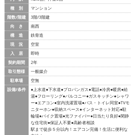
種 別
マンション
階数/階建
3階/3階建
向 き
南西
構 造
鉄骨造
現 況
空室
入 居
即時
契約期間
2年
取引態様
一般媒介
駐車場
空無
設備/条件
上水道
下水道
プロパンガス
電話
冷房
暖房
給
湯
フローリング
バルコニー
ガスキッチン
シャワ
ー
エアコン
室内洗濯置場
バス・トイレ同室
TVモ
ニターホン
収納スペース
インターネット対応
駐
輪場
バイク置場
光ファイバー
日当たり良好
閑静
な住宅街
保証人不要
高齢者相談
駅まで徒歩５分以内！エアコン完備！生活に便利な