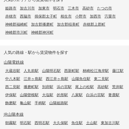
姫路市
加古川市
加東市
明石市
三木市
高砂市
たつの市
赤穂市
西脇市
揖保郡太子町
相生市
小野市
加西市
宍粟市
神崎郡福崎町
加古郡播磨町
加古郡稲美町
赤穂郡上郡町
神崎郡市川町
神崎郡神河町
人気の路線・駅から賃貸物件を探す
山陽電鉄線
大蔵谷駅
人丸前駅
山陽明石駅
西新町駅
林崎松江海岸駅
藤江駅
中八木駅
江井ヶ島駅
西江井ヶ島駅
山陽魚住駅
東二見駅
西二見駅
播磨町駅
別府駅
浜の宮駅
尾上の松駅
高砂駅
荒井駅
伊保駅
山陽曽根駅
大塩駅
的形駅
八家駅
白浜の宮駅
妻鹿駅
飾磨駅
亀山駅
手柄駅
山陽姫路駅
JR山陽本線
朝霧駅
明石駅
西明石駅
大久保駅
魚住駅
土山駅
東加古川駅