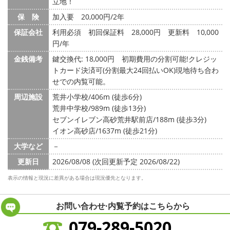
立地！
保 険
加入要 20,000円/2年
保証会社
利用必須 初回保証料 28,000円 更新料 10,000
円/年
金銭備考
鍵交換代: 18,000円
初期費用の分割可能!クレジッ
トカード決済可(分割最大24回払いOK)現地待ち合わ
せでの内覧可能。
周辺施設
荒井小学校/406m (徒歩6分)
荒井中学校/989m (徒歩13分)
セブンイレブン高砂荒井駅前店/188m (徒歩3分)
イオン高砂店/1637m (徒歩21分)
大学など
－
更新日
2026/08/08 (次回更新予定 2026/08/22)
表示の情報と現況に差異がある場合は現況優先となります。
お問い合わせ·内覧予約は
こちらから
079-289-5020