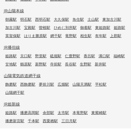
JR山陽本線
朝霧駅
明石駅
西明石駅
大久保駅
魚住駅
土山駅
東加古川駅
加古川駅
宝殿駅
曽根駅
ひめじ別所駅
御着駅
東姫路駅
姫路駅
英賀保駅
はりま勝原駅
網干駅
竜野駅
相生駅
有年駅
上郡駅
JR播但線
姫路駅
京口駅
野里駅
砥堀駅
仁豊野駅
香呂駅
溝口駅
福崎駅
甘地駅
鶴居駅
新野駅
寺前駅
長谷駅
生野駅
新井駅
山陽電気鉄道網干線
飾磨駅
西飾磨駅
夢前川駅
広畑駅
山陽天満駅
平松駅
山陽網干駅
JR姫新線
姫路駅
播磨高岡駅
余部駅
太市駅
本竜野駅
東觜崎駅
播磨新宮駅
千本駅
西栗栖駅
三日月駅