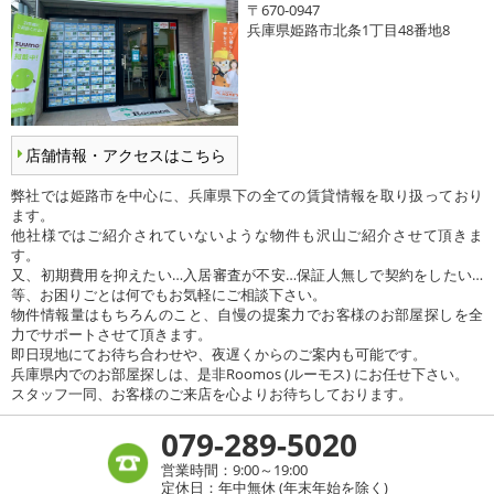
〒670-0947
兵庫県姫路市北条1丁目48番地8
店舗情報・アクセスはこちら
弊社では姫路市を中心に、兵庫県下の全ての賃貸情報を取り扱っており
ます。
他社様ではご紹介されていないような物件も沢山ご紹介させて頂きま
す。
又、初期費用を抑えたい…入居審査が不安…保証人無しで契約をしたい…
等、お困りごとは何でもお気軽にご相談下さい。
物件情報量はもちろんのこと、自慢の提案力でお客様のお部屋探しを全
力でサポートさせて頂きます。
即日現地にてお待ち合わせや、夜遅くからのご案内も可能です。
兵庫県内でのお部屋探しは、是非Roomos (ルーモス) にお任せ下さい。
スタッフ一同、お客様のご来店を心よりお待ちしております。
079-289-5020
営業時間：9:00～19:00
定休日：年中無休 (年末年始を除く)