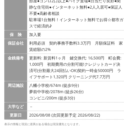
部屋
コンロ2口以上
バイク置場
日当たり良好
閑
静な住宅街
インターネット無料
2人入居可
保証人
不要
高齢者相談
駐車場1台無料！インターネット無料でお得☆都市ガ
スで経済的♪
保 険
加入要
保証会社
利用必須 契約事務手数料3.3万円 月額保証料 家
賃総額の2%
金銭備考
更新料: 新賃料1ヶ月
鍵交換代: 16,500円
町会費:
1,000円
初期費用の分割可能!クレジットカード決
済可(分割最大24回払いOK)契約一時金50000円 ラ
イフサポート1,320円 クリーニング代7.7万円
周辺施設
八幡小学校/674m (徒歩9分)
夢前中学校/2078m (徒歩26分)
コンビニ/200m (徒歩3分)
大学など
－
更新日
2026/08/08 (次回更新予定 2026/08/22)
表示の情報と現況に差異がある場合は現況優先となります。