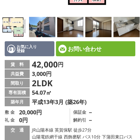
☆新築物件☆
☆インターネット無料物件☆
☆敷金·礼金0円物件☆
路線·駅から探す
お気に入り
お問い合わせ
登録
地域から探す
42,000
円
賃 料
3,000円
共益費
地図から探す
2LDK
間取り
スタッフ紹介
54.07㎡
専有面積
平成13年3月 (築26年)
築年月
スタッフ募集中
20,000円
－
敷 金
保証金
0円
－
礼 金
解約引
店舗情報·アクセス
交 通
JR山陽本線 英賀保駅 徒歩27分
会社概要
山陽電鉄網干線 西飾磨駅 バス10分 下蒲田東口バス