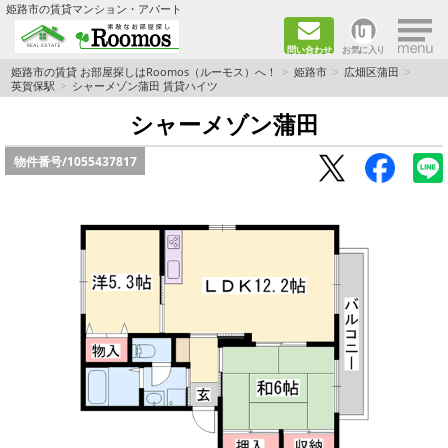
×
姫路市の賃貸マンション・アパート
問い合わせ
お気に入り
TOPページ
姫路市の賃貸 お部屋探しはRoomos（ルーモス）へ！
姫路市
広畑区蒲田
英賀保駅
シャーメゾン蒲田 賃貸ハイツ
ファミリー向けの部屋を探す
シャーメゾン蒲田
物件番号/
1055437817
一人暮らし向けの部屋を探す
ペットと暮らせる部屋を探す
カップル向けの部屋を探す
敷金礼金0円の部屋を探す
都市ガス&オール電化の部屋を探す
ネット無料の部屋を探す