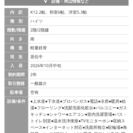
設備・周辺情報など
内 訳
K12.2帖、和室6帖、洋室5.3帖
種 別
ハイツ
階数/階建
2階/2階建
向 き
南
構 造
軽量鉄骨
現 況
居住中
入 居
2026年10月中旬
契約期間
2年
取引態様
一般媒介
駐車場
空有
設備/条件
上水道
下水道
プロパンガス
電話
冷房
暖房
給
湯
フローリング
洗髪洗面化粧台
バルコニー
ガス
キッチン
シャワー
エアコン
室内洗濯置場
バス・
トイレ別室
温水洗浄便座
TVモニターホン
収納ス
ペース
インターネット対応
洗面所独立
駐輪場
角