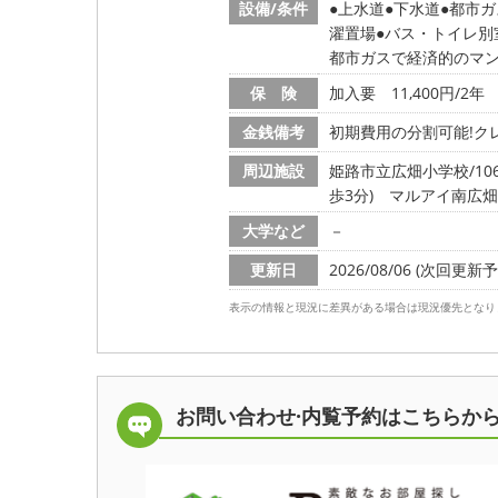
設備/条件
上水道
下水道
都市ガ
濯置場
バス・トイレ別
都市ガスで経済的のマン
保 険
加入要 11,400円/2年
金銭備考
初期費用の分割可能!クレ
周辺施設
姫路市立広畑小学校/1065
歩3分)
マルアイ南広畑店/
大学など
－
更新日
2026/08/06 (次回更新予定
表示の情報と現況に差異がある場合は現況優先となり
お問い合わせ·内覧予約は
こちらか