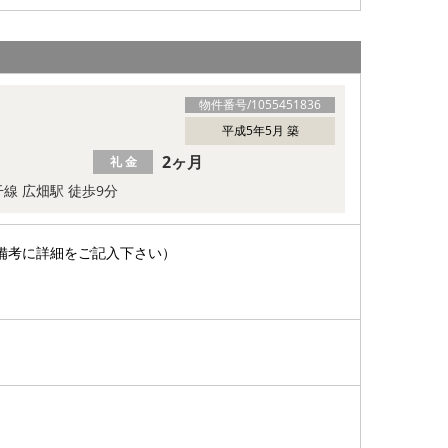
物件番号/
1055451836
平成5年5月 築
2ヶ月
礼 金
線 広畑駅 徒歩9分
備考に詳細をご記入下さい）