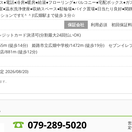
ス
電話
冷房
暖房
給湯
フローリング
バルコニー
宅配ボックス
ガ
室
温水洗浄便座
収納スペース
駐輪場
バイク置場
日当たり良好
閑
ションです!(＾＾)!広畑駅まで徒歩３分☆
保証会社
利用必須 初回保証料
ジットカード決済可(分割最大24回払いOK)
m (徒歩14分)
姫路市立広畑中学校/1472m (徒歩19分)
セブンイレブ
881m (徒歩12分)
 2026/08/20)
ます。
ら
079-289-5020
営
定