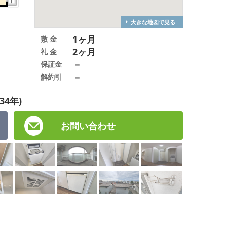
大きな地図で見る
1ヶ月
敷 金
2ヶ月
礼 金
－
保証金
－
解約引
34年)
お問い合わせ