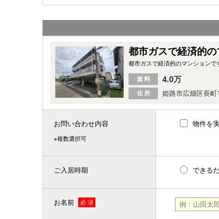
都市ガスで経済的のマ
都市ガスで経済的のマンションです
4.0万
賃 料
姫路市広畑区長町
住 所
お問い合わせ内容
物件を
※複数選択可
ご入居時期
できる
お名前
必 須