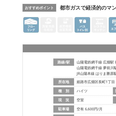
都市ガスで経済的のマン
おすすめポイント
路線/駅
山陽電鉄網干線 広畑駅 
山陽電鉄網干線 夢前川駅
JR山陽本線 はりま勝原駅
所在地
姫路市広畑区長町1丁目
種 別
ハイツ
現 況
空室
駐車場
空有 6,600円/月