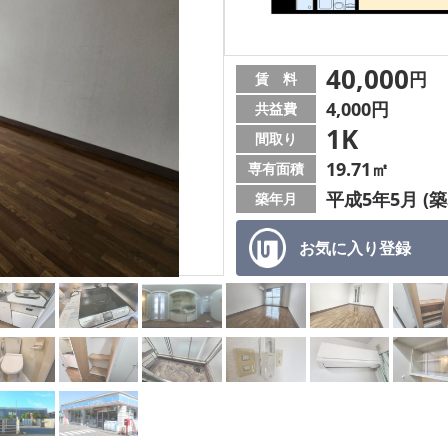
40,000
円
賃 料
4,000円
共益費
1K
間取り
19.71㎡
専有面積
平成5年5月 (築
築年月
お気に入り
登録