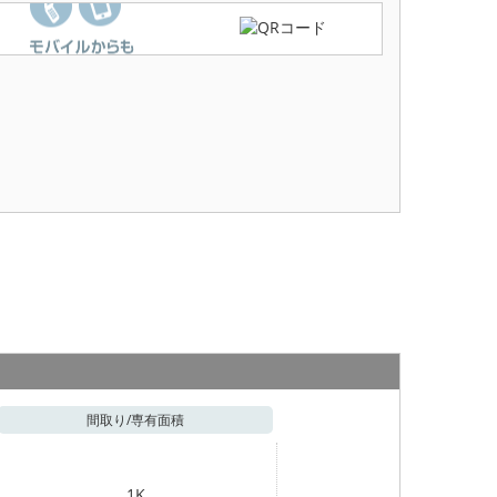
間取り/
専有面積
1K