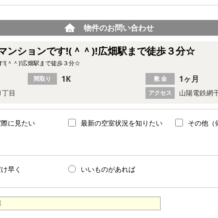
物件のお問い合わせ
ンションです!(＾＾)!広畑駅まで徒歩３分☆
!(＾＾)!広畑駅まで徒歩３分☆
1K
1ヶ月
間取り
敷 金
1丁目
山陽電鉄網干
アクセス
実際に見たい
最新の空室状況を知りたい
その他（
だけ早く
いいものがあれば