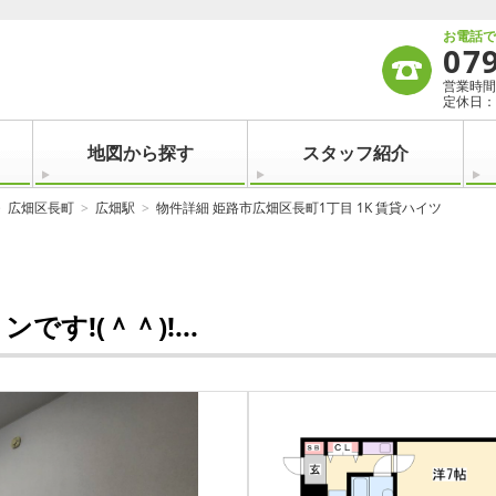
お電話
07
営業時間：
定休日：
地図から探す
スタッフ紹介
広畑区長町
広畑駅
物件詳細 姫路市広畑区長町1丁目 1K 賃貸ハイツ
す!(＾＾)!...