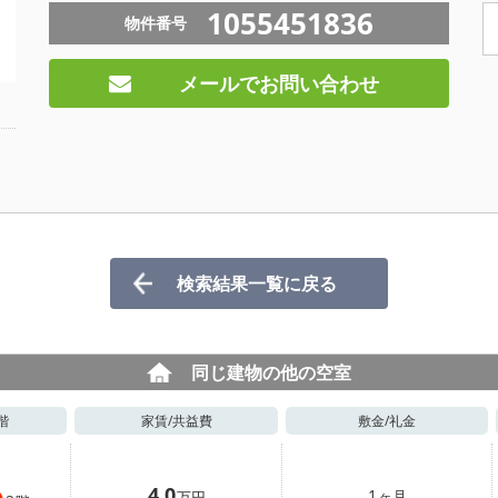
1055451836
物件番号
メールでお問い合わせ
検索結果一覧に戻る
同じ建物の他の空室
階
家賃/
共益費
敷金/
礼金
4.0
1
ヶ月
万円