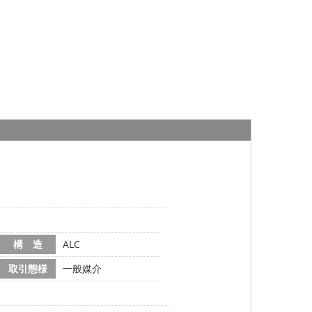
構 造
ALC
取引態様
一般媒介