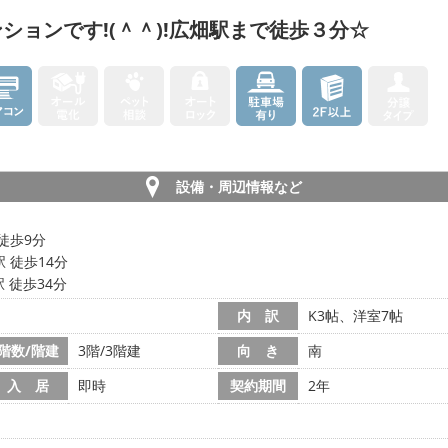
ションです!(＾＾)!広畑駅まで徒歩３分☆
設備・周辺情報など
徒歩9分
 徒歩14分
 徒歩34分
内 訳
K3帖、洋室7帖
階数/階建
3階/3階建
向 き
南
入 居
即時
契約期間
2年