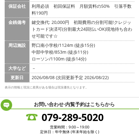
保証会社
利用必須 初回保証料 月額賃料の50% 引落手数
料190円
金銭備考
鍵交換代: 20,000円
初期費用の分割可能!クレジッ
トカード決済可(分割最大24回払いOK)現地待ち合わ
せ可能です☆
周辺施設
野口南小学校/1124m (徒歩15分)
中部中学校/853m (徒歩11分)
ローソン/1100m (徒歩14分)
大学など
－
更新日
2026/08/08 (次回更新予定 2026/08/22)
表示の情報と現況に差異がある場合は現況優先となります。
お問い合わせ·内覧予約は
こちらから
079-289-5020
営業時間：9:00～19:00
定休日：年中無休 (年末年始を除く)