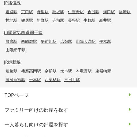
JR播但線
姫路駅
京口駅
野里駅
砥堀駅
仁豊野駅
香呂駅
溝口駅
福崎駅
甘地駅
鶴居駅
新野駅
寺前駅
長谷駅
生野駅
新井駅
山陽電気鉄道網干線
飾磨駅
西飾磨駅
夢前川駅
広畑駅
山陽天満駅
平松駅
山陽網干駅
JR姫新線
姫路駅
播磨高岡駅
余部駅
太市駅
本竜野駅
東觜崎駅
播磨新宮駅
千本駅
西栗栖駅
三日月駅
TOPページ
ファミリー向けの部屋を探す
一人暮らし向けの部屋を探す