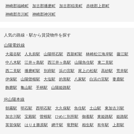
神崎郡福崎町
加古郡播磨町
加古郡稲美町
赤穂郡上郡町
神崎郡市川町
神崎郡神河町
人気の路線・駅から賃貸物件を探す
山陽電鉄線
大蔵谷駅
人丸前駅
山陽明石駅
西新町駅
林崎松江海岸駅
藤江駅
中八木駅
江井ヶ島駅
西江井ヶ島駅
山陽魚住駅
東二見駅
西二見駅
播磨町駅
別府駅
浜の宮駅
尾上の松駅
高砂駅
荒井駅
伊保駅
山陽曽根駅
大塩駅
的形駅
八家駅
白浜の宮駅
妻鹿駅
飾磨駅
亀山駅
手柄駅
山陽姫路駅
JR山陽本線
朝霧駅
明石駅
西明石駅
大久保駅
魚住駅
土山駅
東加古川駅
加古川駅
宝殿駅
曽根駅
ひめじ別所駅
御着駅
東姫路駅
姫路駅
英賀保駅
はりま勝原駅
網干駅
竜野駅
相生駅
有年駅
上郡駅