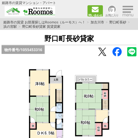
×
姫路市の賃貸マンション・アパート
問い合わせ
お気に入り
TOPページ
姫路市の賃貸 お部屋探しはRoomos（ルーモス）へ！
加古川市
野口町長砂
浜の宮駅
野口町長砂貸家 賃貸貸家
ファミリー向けの部屋を探す
野口町長砂貸家
物件番号/
1055453316
一人暮らし向けの部屋を探す
ペットと暮らせる部屋を探す
カップル向けの部屋を探す
敷金礼金0円の部屋を探す
都市ガス&オール電化の部屋を探す
ネット無料の部屋を探す