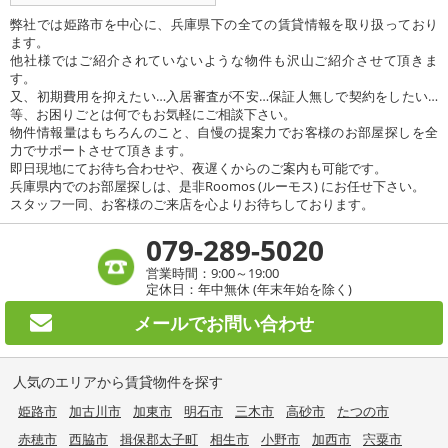
弊社では姫路市を中心に、兵庫県下の全ての賃貸情報を取り扱っており
ます。
他社様ではご紹介されていないような物件も沢山ご紹介させて頂きま
す。
又、初期費用を抑えたい…入居審査が不安…保証人無しで契約をしたい…
等、お困りごとは何でもお気軽にご相談下さい。
物件情報量はもちろんのこと、自慢の提案力でお客様のお部屋探しを全
力でサポートさせて頂きます。
即日現地にてお待ち合わせや、夜遅くからのご案内も可能です。
兵庫県内でのお部屋探しは、是非Roomos (ルーモス) にお任せ下さい。
スタッフ一同、お客様のご来店を心よりお待ちしております。
079-289-5020
営業時間：9:00～19:00
定休日：年中無休 (年末年始を除く)
メールで
お問い合わせ
人気のエリアから賃貸物件を探す
姫路市
加古川市
加東市
明石市
三木市
高砂市
たつの市
赤穂市
西脇市
揖保郡太子町
相生市
小野市
加西市
宍粟市