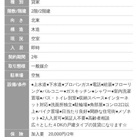
種 別
貸家
階数/階建
2階/2階建
向 き
北東
構 造
木造
現 況
空室
入 居
即時
契約期間
2年
取引態様
一般媒介
駐車場
空無
設備/条件
上水道
下水道
プロパンガス
電話
給湯
フローリ
ング
バルコニー
ガスキッチン
シャワー
室内洗濯
置場
バス・トイレ別室
収納スペース
インターネ
ット対応
洗面所独立
駐輪場
角部屋
コンロ2口以
上
バイク置場
日当たり良好
閑静な住宅街
メゾネ
ット
2人入居可
保証人不要
高齢者相談
広々とした４DKの戸建タイプの賃貸になります☆
保 険
加入要 20,000円/2年