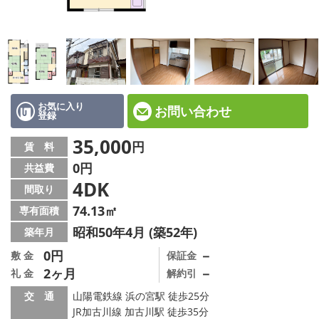
☆新築物件☆
☆インターネット無料物件☆
☆敷金·礼金0円物件☆
路線·駅から探す
お気に入り
お問い合わせ
登録
地域から探す
35,000
円
賃 料
0円
共益費
地図から探す
4DK
間取り
スタッフ紹介
74.13㎡
専有面積
昭和50年4月 (築52年)
築年月
スタッフ募集中
0円
－
敷 金
保証金
2ヶ月
－
礼 金
解約引
店舗情報·アクセス
交 通
山陽電鉄線 浜の宮駅 徒歩25分
会社概要
JR加古川線 加古川駅 徒歩35分