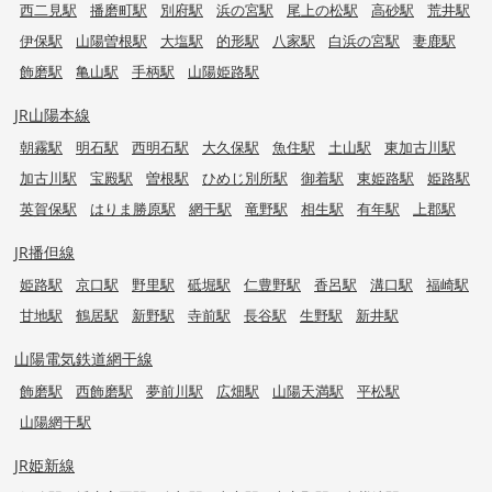
西二見駅
播磨町駅
別府駅
浜の宮駅
尾上の松駅
高砂駅
荒井駅
伊保駅
山陽曽根駅
大塩駅
的形駅
八家駅
白浜の宮駅
妻鹿駅
飾磨駅
亀山駅
手柄駅
山陽姫路駅
JR山陽本線
朝霧駅
明石駅
西明石駅
大久保駅
魚住駅
土山駅
東加古川駅
加古川駅
宝殿駅
曽根駅
ひめじ別所駅
御着駅
東姫路駅
姫路駅
英賀保駅
はりま勝原駅
網干駅
竜野駅
相生駅
有年駅
上郡駅
JR播但線
姫路駅
京口駅
野里駅
砥堀駅
仁豊野駅
香呂駅
溝口駅
福崎駅
甘地駅
鶴居駅
新野駅
寺前駅
長谷駅
生野駅
新井駅
山陽電気鉄道網干線
飾磨駅
西飾磨駅
夢前川駅
広畑駅
山陽天満駅
平松駅
山陽網干駅
JR姫新線