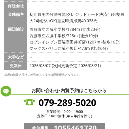
保証会社
－
金銭備考
初期費用の分割可能!クレジットカード決済可(分割最
大24回払いOK)退去時清掃費40,038円
周辺施設
西脇市立西脇小学校/1784m (徒歩23分)
西脇市立西脇中学校/728m (徒歩10分)
セブンイレブン西脇高田井町店/1207m (徒歩16分)
マックスバリュ西脇小坂店/473m (徒歩6分)
大学など
－
更新日
2026/08/07 (次回更新予定 2026/08/21)
表示の情報と現況に差異がある場合は現況優先となります。
お問い合わせ·内覧予約は
こちらから
079-289-5020
営業時間：9:00～19:00
定休日：年中無休 (年末年始を除く)
1055461730
物件番号