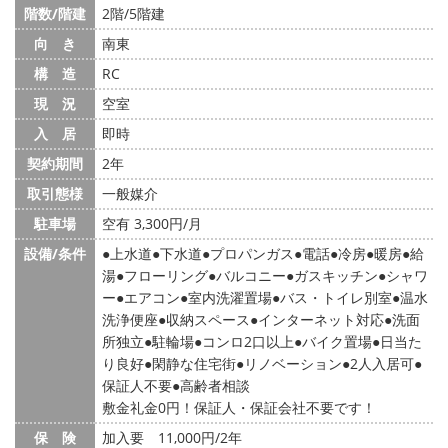
階数/階建
2階/5階建
向 き
南東
構 造
RC
現 況
空室
入 居
即時
契約期間
2年
取引態様
一般媒介
駐車場
空有 3,300円/月
設備/条件
上水道
下水道
プロパンガス
電話
冷房
暖房
給
湯
フローリング
バルコニー
ガスキッチン
シャワ
ー
エアコン
室内洗濯置場
バス・トイレ別室
温水
洗浄便座
収納スペース
インターネット対応
洗面
所独立
駐輪場
コンロ2口以上
バイク置場
日当た
り良好
閑静な住宅街
リノベーション
2人入居可
保証人不要
高齢者相談
敷金礼金0円！保証人・保証会社不要です！
保 険
加入要 11,000円/2年