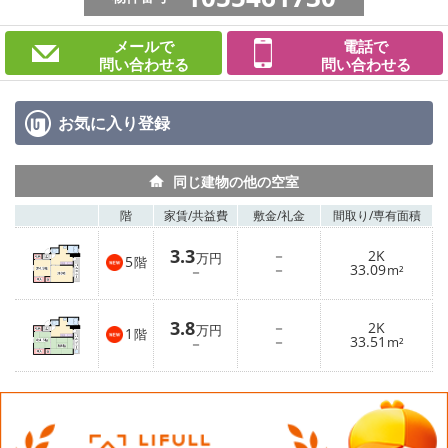
メールで
電話で
問い合わせる
問い合わせる
お気に入り
登録
同じ建物の他の空室
階
家賃/
共益費
敷金/
礼金
間取り/
専有面積
3.3
－
2K
万円
5
階
－
33.09
－
m²
3.8
－
2K
万円
1
階
－
33.51
－
m²