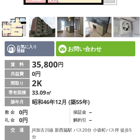
☆新築物件☆
☆インターネット無料物件☆
☆敷金·礼金0円物件☆
路線·駅から探す
お気に入り
お問い合わせ
登録
地域から探す
35,800
円
賃 料
0円
共益費
地図から探す
2K
間取り
スタッフ紹介
33.09㎡
専有面積
昭和46年12月 (築55年)
築年月
スタッフ募集中
0円
－
敷 金
保証金
0円
－
礼 金
解約引
店舗情報·アクセス
交 通
JR加古川線 新西脇駅 バス20分 小坂町バス停 徒歩5
会社概要
分