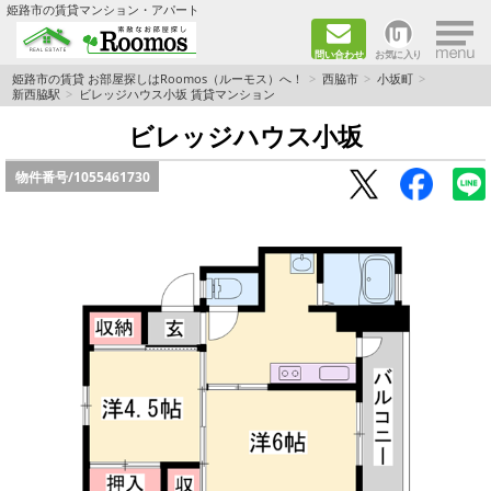
×
姫路市の賃貸マンション・アパート
問い合わせ
お気に入り
TOPページ
姫路市の賃貸 お部屋探しはRoomos（ルーモス）へ！
西脇市
小坂町
新西脇駅
ビレッジハウス小坂 賃貸マンション
ファミリー向けの部屋を探す
ビレッジハウス小坂
物件番号/
1055461730
一人暮らし向けの部屋を探す
ペットと暮らせる部屋を探す
カップル向けの部屋を探す
敷金礼金0円の部屋を探す
都市ガス&オール電化の部屋を探す
ネット無料の部屋を探す