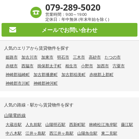
079-289-5020
営業時間：9:00～19:00
定休日：年中無休 (年末年始を除く)
メールで
お問い合わせ
人気のエリアから賃貸物件を探す
姫路市
加古川市
加東市
明石市
三木市
高砂市
たつの市
赤穂市
西脇市
揖保郡太子町
相生市
小野市
加西市
宍粟市
神崎郡福崎町
加古郡播磨町
加古郡稲美町
赤穂郡上郡町
神崎郡市川町
神崎郡神河町
人気の路線・駅から賃貸物件を探す
山陽電鉄線
大蔵谷駅
人丸前駅
山陽明石駅
西新町駅
林崎松江海岸駅
藤江駅
中八木駅
江井ヶ島駅
西江井ヶ島駅
山陽魚住駅
東二見駅