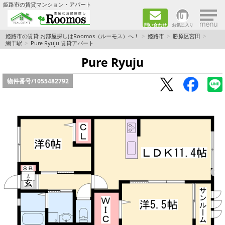
×
姫路市の賃貸マンション・アパート
問い合わせ
お気に入り
TOPページ
姫路市の賃貸 お部屋探しはRoomos（ルーモス）へ！
姫路市
勝原区宮田
網干駅
Pure Ryuju 賃貸アパート
ファミリー向けの部屋を探す
Pure Ryuju
物件番号/
1055482792
一人暮らし向けの部屋を探す
ペットと暮らせる部屋を探す
カップル向けの部屋を探す
敷金礼金0円の部屋を探す
都市ガス&オール電化の部屋を探す
ネット無料の部屋を探す