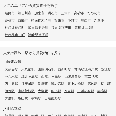
人気のエリアから賃貸物件を探す
姫路市
加古川市
加東市
明石市
三木市
高砂市
たつの市
赤穂市
西脇市
揖保郡太子町
相生市
小野市
加西市
宍粟市
神崎郡福崎町
加古郡播磨町
加古郡稲美町
赤穂郡上郡町
神崎郡市川町
神崎郡神河町
人気の路線・駅から賃貸物件を探す
山陽電鉄線
大蔵谷駅
人丸前駅
山陽明石駅
西新町駅
林崎松江海岸駅
藤江駅
中八木駅
江井ヶ島駅
西江井ヶ島駅
山陽魚住駅
東二見駅
西二見駅
播磨町駅
別府駅
浜の宮駅
尾上の松駅
高砂駅
荒井駅
伊保駅
山陽曽根駅
大塩駅
的形駅
八家駅
白浜の宮駅
妻鹿駅
飾磨駅
亀山駅
手柄駅
山陽姫路駅
JR山陽本線
朝霧駅
明石駅
西明石駅
大久保駅
魚住駅
土山駅
東加古川駅