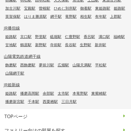
加古川駅
宝殿駅
曽根駅
ひめじ別所駅
御着駅
東姫路駅
姫路駅
英賀保駅
はりま勝原駅
網干駅
竜野駅
相生駅
有年駅
上郡駅
JR播但線
姫路駅
京口駅
野里駅
砥堀駅
仁豊野駅
香呂駅
溝口駅
福崎駅
甘地駅
鶴居駅
新野駅
寺前駅
長谷駅
生野駅
新井駅
山陽電気鉄道網干線
飾磨駅
西飾磨駅
夢前川駅
広畑駅
山陽天満駅
平松駅
山陽網干駅
JR姫新線
姫路駅
播磨高岡駅
余部駅
太市駅
本竜野駅
東觜崎駅
播磨新宮駅
千本駅
西栗栖駅
三日月駅
TOPページ
ファミリー向けの部屋を探す