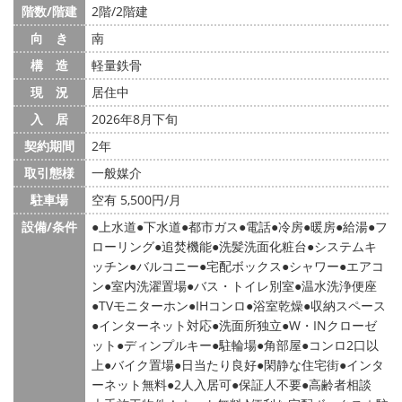
階数/階建
2階/2階建
向 き
南
構 造
軽量鉄骨
現 況
居住中
入 居
2026年8月下旬
契約期間
2年
取引態様
一般媒介
駐車場
空有 5,500円/月
設備/条件
上水道
下水道
都市ガス
電話
冷房
暖房
給湯
フ
ローリング
追焚機能
洗髪洗面化粧台
システムキ
ッチン
バルコニー
宅配ボックス
シャワー
エアコ
ン
室内洗濯置場
バス・トイレ別室
温水洗浄便座
TVモニターホン
IHコンロ
浴室乾燥
収納スペース
インターネット対応
洗面所独立
W・INクローゼ
ット
ディンプルキー
駐輪場
角部屋
コンロ2口以
上
バイク置場
日当たり良好
閑静な住宅街
インタ
ーネット無料
2人入居可
保証人不要
高齢者相談