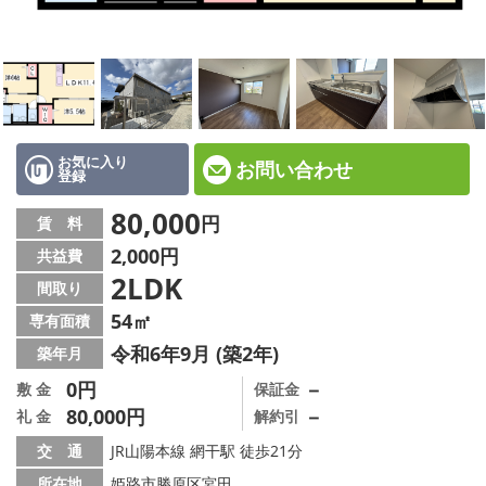
☆新築物件☆
☆インターネット無料物件☆
☆敷金·礼金0円物件☆
路線·駅から探す
お気に入り
お問い合わせ
登録
地域から探す
80,000
円
賃 料
2,000円
共益費
地図から探す
2LDK
間取り
スタッフ紹介
54㎡
専有面積
令和6年9月 (築2年)
築年月
スタッフ募集中
0円
－
敷 金
保証金
80,000円
－
礼 金
解約引
店舗情報·アクセス
交 通
JR山陽本線 網干駅 徒歩21分
会社概要
所在地
姫路市勝原区宮田