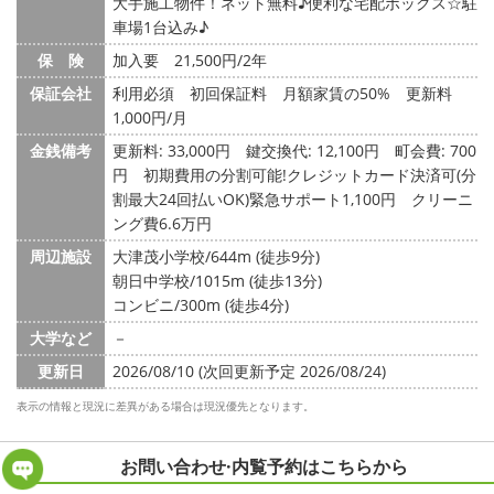
大手施工物件！ネット無料♪便利な宅配ボックス☆駐
車場1台込み♪
保 険
加入要 21,500円/2年
保証会社
利用必須 初回保証料 月額家賃の50% 更新料
1,000円/月
金銭備考
更新料: 33,000円
鍵交換代: 12,100円
町会費: 700
円
初期費用の分割可能!クレジットカード決済可(分
割最大24回払いOK)緊急サポート1,100円 クリーニ
ング費6.6万円
周辺施設
大津茂小学校/644m (徒歩9分)
朝日中学校/1015m (徒歩13分)
コンビニ/300m (徒歩4分)
大学など
－
更新日
2026/08/10 (次回更新予定 2026/08/24)
表示の情報と現況に差異がある場合は現況優先となります。
お問い合わせ·内覧予約は
こちらから