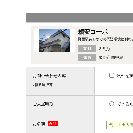
頼安コーポ
野里駅徒歩すぐの周辺環境便利な
2.9万
賃 料
姫路市西中島
住 所
お問い合わせ内容
物件を
※複数選択可
ご入居時期
できる
お名前
必 須