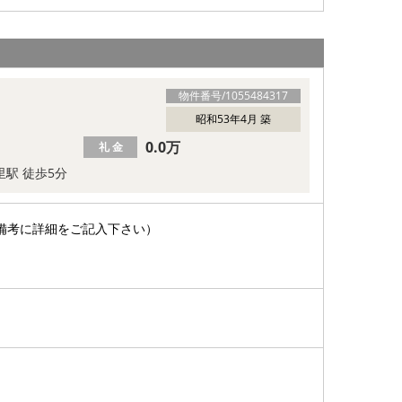
物件番号/
1055484317
昭和53年4月 築
0.0万
礼 金
里駅 徒歩5分
備考に詳細をご記入下さい）