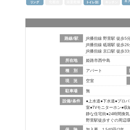
路線/駅
JR播但線 野里駅 徒歩5
JR播但線 砥堀駅 徒歩2
JR播但線 京口駅 徒歩3
所在地
姫路市西中島
種 別
アパート
現 況
空室
駐車場
無
設備/条件
上水道
下水道
プロパ
室
TVモニターホン
収
静な住宅街
24時間換
野里駅徒歩すぐの周辺
保 険
加入要 1,540円/2年