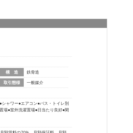
構 造
鉄骨造
取引態様
一般媒介
シャワー
エアコン
バス・トイレ別
置場
室外洗濯置場
日当たり良好
閑
月額賃料の70% 月額保証料 月額