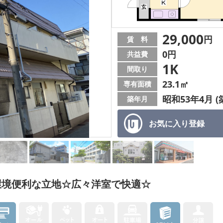
29,000
円
賃 料
0円
共益費
1K
間取り
23.1㎡
専有面積
昭和53年4月 (
築年月
お気に入り
登録
環境便利な立地☆広々洋室で快適☆