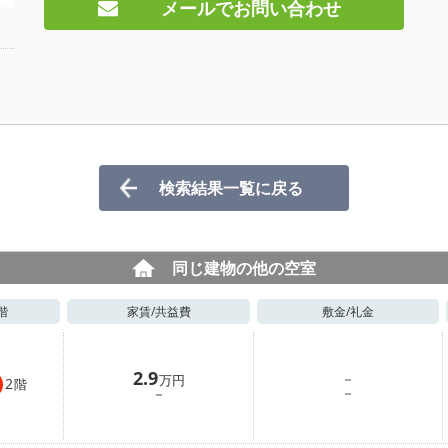
メールでお問い合わせ
検索結果一覧に戻る
同じ建物の他の空室
階
家賃/
共益費
敷金/
礼金
2.9
－
万円
2
階
－
－