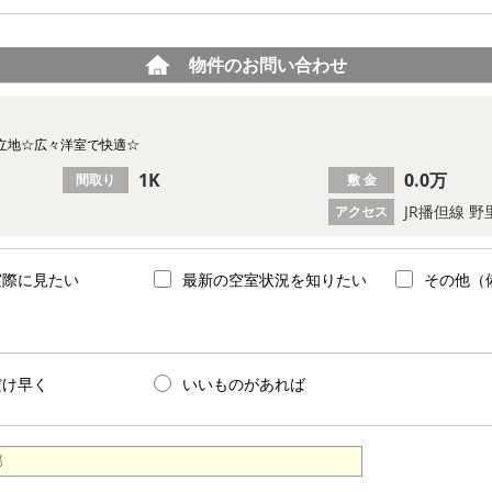
物件のお問い合わせ
立地☆広々洋室で快適☆
1K
0.0万
間取り
敷 金
JR播但線 野
アクセス
実際に見たい
最新の空室状況を知りたい
その他（
だけ早く
いいものがあれば