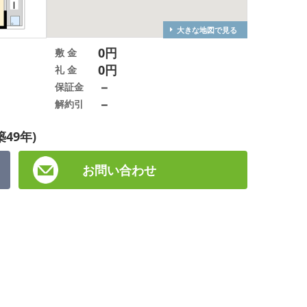
大きな地図で見る
0円
敷 金
0円
礼 金
－
保証金
－
解約引
築49年)
お問い合わせ