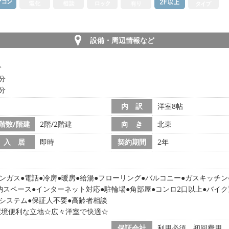
設備・周辺情報など
分
6分
3分
内 訳
洋室8帖
階数/階建
2階/2階建
向 き
北東
入 居
即時
契約期間
2年
ンガス
電話
冷房
暖房
給湯
フローリング
バルコニー
ガスキッチン
納スペース
インターネット対応
駐輪場
角部屋
コンロ2口以上
バイク
気システム
保証人不要
高齢者相談
環境便利な立地☆広々洋室で快適☆
保証会社
利用必須 初回費用 