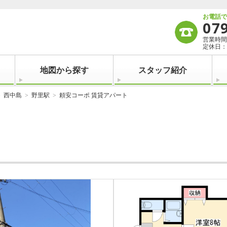
お電話
07
営業時間：
定休日：
地図から探す
スタッフ紹介
西中島
野里駅
頼安コーポ 賃貸アパート