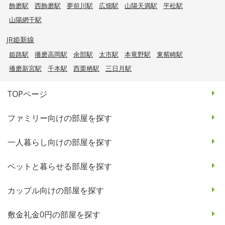
飾磨駅
西飾磨駅
夢前川駅
広畑駅
山陽天満駅
平松駅
山陽網干駅
JR姫新線
姫路駅
播磨高岡駅
余部駅
太市駅
本竜野駅
東觜崎駅
播磨新宮駅
千本駅
西栗栖駅
三日月駅
TOPページ
ファミリー向けの部屋を探す
一人暮らし向けの部屋を探す
ペットと暮らせる部屋を探す
カップル向けの部屋を探す
敷金礼金0円の部屋を探す