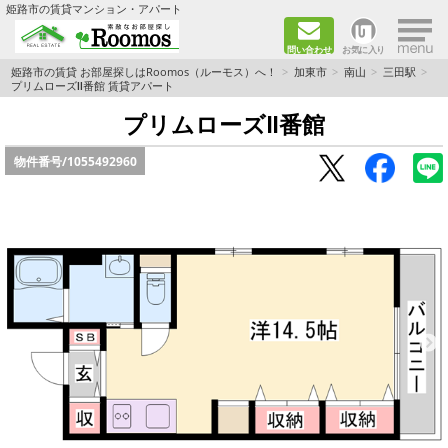
×
姫路市の賃貸マンション・アパート
問い合わせ
お気に入り
TOPページ
姫路市の賃貸 お部屋探しはRoomos（ルーモス）へ！
加東市
南山
三田駅
プリムローズⅡ番館 賃貸アパート
ファミリー向けの部屋を探す
プリムローズⅡ番館
物件番号/
1055492960
一人暮らし向けの部屋を探す
ペットと暮らせる部屋を探す
カップル向けの部屋を探す
敷金礼金0円の部屋を探す
都市ガス&オール電化の部屋を探す
ネット無料の部屋を探す