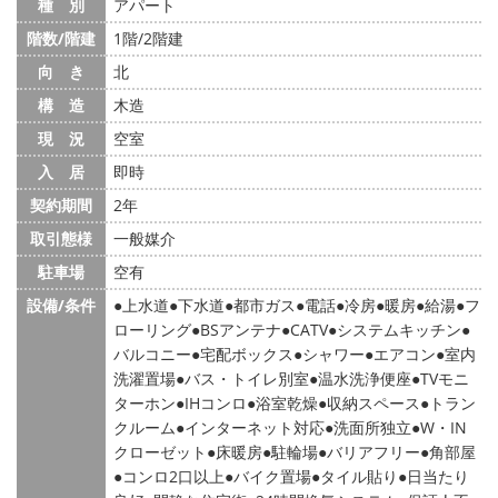
種 別
アパート
階数/階建
1階/2階建
向 き
北
構 造
木造
現 況
空室
入 居
即時
契約期間
2年
取引態様
一般媒介
駐車場
空有
設備/条件
上水道
下水道
都市ガス
電話
冷房
暖房
給湯
フ
ローリング
BSアンテナ
CATV
システムキッチン
バルコニー
宅配ボックス
シャワー
エアコン
室内
洗濯置場
バス・トイレ別室
温水洗浄便座
TVモニ
ターホン
IHコンロ
浴室乾燥
収納スペース
トラン
クルーム
インターネット対応
洗面所独立
W・IN
クローゼット
床暖房
駐輪場
バリアフリー
角部屋
コンロ2口以上
バイク置場
タイル貼り
日当たり