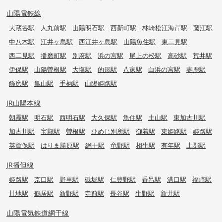
山陽電鉄線
大蔵谷駅
人丸前駅
山陽明石駅
西新町駅
林崎松江海岸駅
藤江駅
中八木駅
江井ヶ島駅
西江井ヶ島駅
山陽魚住駅
東二見駅
西二見駅
播磨町駅
別府駅
浜の宮駅
尾上の松駅
高砂駅
荒井駅
伊保駅
山陽曽根駅
大塩駅
的形駅
八家駅
白浜の宮駅
妻鹿駅
飾磨駅
亀山駅
手柄駅
山陽姫路駅
JR山陽本線
朝霧駅
明石駅
西明石駅
大久保駅
魚住駅
土山駅
東加古川駅
加古川駅
宝殿駅
曽根駅
ひめじ別所駅
御着駅
東姫路駅
姫路駅
英賀保駅
はりま勝原駅
網干駅
竜野駅
相生駅
有年駅
上郡駅
JR播但線
姫路駅
京口駅
野里駅
砥堀駅
仁豊野駅
香呂駅
溝口駅
福崎駅
甘地駅
鶴居駅
新野駅
寺前駅
長谷駅
生野駅
新井駅
山陽電気鉄道網干線