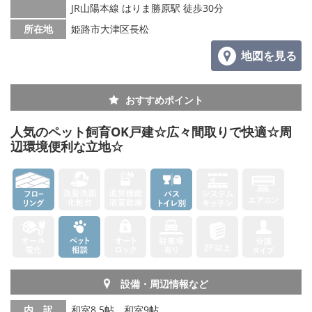
JR山陽本線 はりま勝原駅 徒歩30分
メールでお問い合わせ
所在地
姫路市大津区長松
地図を見る
おすすめポイント
人気のペット飼育OK戸建☆広々間取りで快適☆周
辺環境便利な立地☆
設備・周辺情報など
内 訳
和室8.5帖、和室9帖