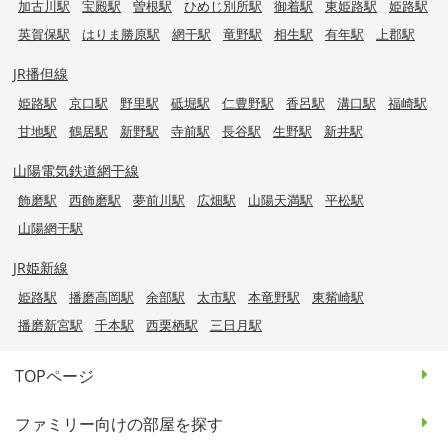
加古川駅
宝殿駅
曽根駅
ひめじ別所駅
御着駅
東姫路駅
姫路駅
英賀保駅
はりま勝原駅
網干駅
竜野駅
相生駅
有年駅
上郡駅
JR播但線
姫路駅
京口駅
野里駅
砥堀駅
仁豊野駅
香呂駅
溝口駅
福崎駅
甘地駅
鶴居駅
新野駅
寺前駅
長谷駅
生野駅
新井駅
山陽電気鉄道網干線
飾磨駅
西飾磨駅
夢前川駅
広畑駅
山陽天満駅
平松駅
山陽網干駅
JR姫新線
姫路駅
播磨高岡駅
余部駅
太市駅
本竜野駅
東觜崎駅
播磨新宮駅
千本駅
西栗栖駅
三日月駅
TOPページ
ファミリー向けの部屋を探す