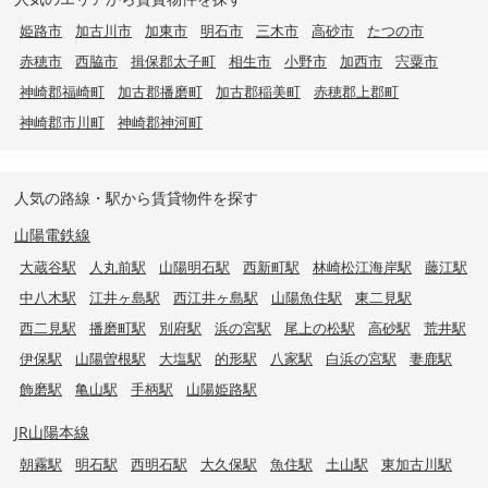
姫路市
加古川市
加東市
明石市
三木市
高砂市
たつの市
赤穂市
西脇市
揖保郡太子町
相生市
小野市
加西市
宍粟市
神崎郡福崎町
加古郡播磨町
加古郡稲美町
赤穂郡上郡町
神崎郡市川町
神崎郡神河町
人気の路線・駅から賃貸物件を探す
山陽電鉄線
大蔵谷駅
人丸前駅
山陽明石駅
西新町駅
林崎松江海岸駅
藤江駅
中八木駅
江井ヶ島駅
西江井ヶ島駅
山陽魚住駅
東二見駅
西二見駅
播磨町駅
別府駅
浜の宮駅
尾上の松駅
高砂駅
荒井駅
伊保駅
山陽曽根駅
大塩駅
的形駅
八家駅
白浜の宮駅
妻鹿駅
飾磨駅
亀山駅
手柄駅
山陽姫路駅
JR山陽本線
朝霧駅
明石駅
西明石駅
大久保駅
魚住駅
土山駅
東加古川駅