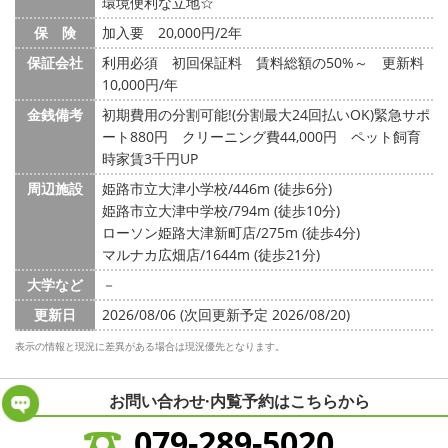
環境便利な立地☆
保 険
加入要 20,000円/2年
保証会社
利用必須 初回保証料 賃料総額の50%～ 更新料
10,000円/年
金銭備考
初期費用の分割可能!(分割最大24回払いOK)緊急サポ
ート880円 クリーニング費44,000円 ペット飼育
時家賃3千円UP
周辺施設
姫路市立大津小学校/446m (徒歩6分)
姫路市立大津中学校/794m (徒歩10分)
ローソン姫路大津新町店/275m (徒歩4分)
マルナカ広畑店/1644m (徒歩21分)
大学など
－
更新日
2026/08/06 (次回更新予定 2026/08/20)
表示の情報と現況に差異がある場合は現況優先となります。
お問い合わせ·内覧予約は
こちらから
079-289-5020