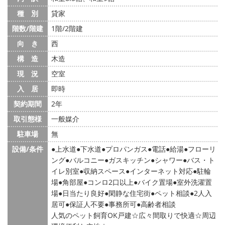
種 別
貸家
階数/階建
1階/2階建
向 き
西
構 造
木造
現 況
空室
入 居
即時
契約期間
2年
取引態様
一般媒介
駐車場
無
設備/条件
上水道
下水道
プロパンガス
電話
給湯
フローリ
ング
バルコニー
ガスキッチン
シャワー
バス・ト
イレ別室
収納スペース
インターネット対応
駐輪
場
角部屋
コンロ2口以上
バイク置場
室外洗濯置
場
日当たり良好
閑静な住宅街
ペット相談
2人入
居可
保証人不要
事務所可
高齢者相談
人気のペット飼育OK戸建☆広々間取りで快適☆周辺