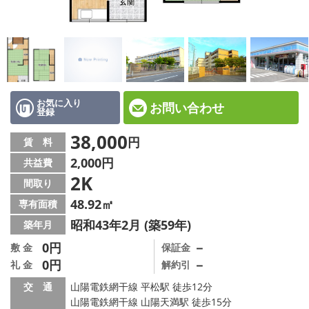
☆新築物件☆
☆インターネット無料物件☆
☆敷金·礼金0円物件☆
路線·駅から探す
お気に入り
お問い合わせ
登録
地域から探す
38,000
円
賃 料
2,000円
共益費
地図から探す
2K
間取り
スタッフ紹介
48.92㎡
専有面積
昭和43年2月 (築59年)
築年月
スタッフ募集中
0円
－
敷 金
保証金
0円
－
礼 金
解約引
店舗情報·アクセス
交 通
山陽電鉄網干線 平松駅 徒歩12分
会社概要
山陽電鉄網干線 山陽天満駅 徒歩15分