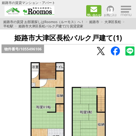
×
姫路市の賃貸マンション・アパート
問い合わせ
お気に入り
TOPページ
姫路市の賃貸 お部屋探しはRoomos（ルーモス）へ！
姫路市
大津区長松
平松駅
姫路市大津区長松バルク戸建て(1) 賃貸貸家
ファミリー向けの部屋を探す
姫路市大津区長松バルク戸建て(1)
物件番号/
1055496106
一人暮らし向けの部屋を探す
ペットと暮らせる部屋を探す
カップル向けの部屋を探す
敷金礼金0円の部屋を探す
都市ガス&オール電化の部屋を探す
ネット無料の部屋を探す