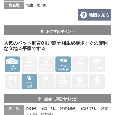
所在地
相生市垣内町
メールでお問い合わせ
地図を見る
おすすめポイント
人気のペット飼育OK戸建☆相生駅徒歩すぐの便利
な立地☆平家です☆
設備・周辺情報など
内 訳
DK4帖、洋室4.5帖、洋室4.5帖、洋室3.75帖、洋室
3.75帖、和室6帖