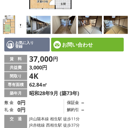
☆新築物件☆
☆インターネット無料物件☆
☆敷金·礼金0円物件☆
路線·駅から探す
お気に入り
お問い合わせ
登録
地域から探す
37,000
円
賃 料
3,000円
共益費
地図から探す
4K
間取り
スタッフ紹介
62.84㎡
専有面積
昭和28年9月 (築73年)
築年月
スタッフ募集中
0円
－
敷 金
保証金
0円
－
礼 金
解約引
店舗情報·アクセス
交 通
JR山陽本線 相生駅 徒歩11分
会社概要
JR赤穂線 西相生駅 徒歩37分