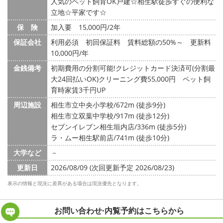
人気のペット飼育OK戸建☆相生駅徒歩すぐの便利な
立地☆平家です☆
保 険
加入要 15,000円/2年
保証会社
利用必須 初回保証料 賃料総額の50%～ 更新料
10,000円/年
金銭備考
初期費用の分割可能!クレジットカード決済可(分割最
大24回払いOK)クリーニング費55,000円 ペット飼
育時家賃3千円UP
周辺施設
相生市立中央小学校/672m (徒歩9分)
相生市立双葉中学校/917m (徒歩12分)
セブンイレブン相生垣内店/336m (徒歩5分)
ラ・ムー相生駅前店/741m (徒歩10分)
大学など
－
更新日
2026/08/09 (次回更新予定 2026/08/23)
表示の情報と現況に差異がある場合は現況優先となります。
お問い合わせ·内覧予約は
こちらから