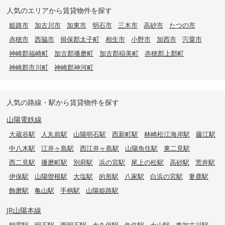
人気のエリアから賃貸物件を探す
姫路市
加古川市
加東市
明石市
三木市
高砂市
たつの市
赤穂市
西脇市
揖保郡太子町
相生市
小野市
加西市
宍粟市
神崎郡福崎町
加古郡播磨町
加古郡稲美町
赤穂郡上郡町
神崎郡市川町
神崎郡神河町
人気の路線・駅から賃貸物件を探す
山陽電鉄線
大蔵谷駅
人丸前駅
山陽明石駅
西新町駅
林崎松江海岸駅
藤江駅
中八木駅
江井ヶ島駅
西江井ヶ島駅
山陽魚住駅
東二見駅
西二見駅
播磨町駅
別府駅
浜の宮駅
尾上の松駅
高砂駅
荒井駅
伊保駅
山陽曽根駅
大塩駅
的形駅
八家駅
白浜の宮駅
妻鹿駅
飾磨駅
亀山駅
手柄駅
山陽姫路駅
JR山陽本線
朝霧駅
明石駅
西明石駅
大久保駅
魚住駅
土山駅
東加古川駅