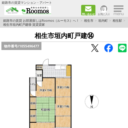
×
姫路市の賃貸マンション・アパート
問い合わせ
お気に入り
TOPページ
姫路市の賃貸 お部屋探しはRoomos（ルーモス）へ！
相生市
垣内町
相生駅
相生市垣内町戸建⑭ 賃貸貸家
ファミリー向けの部屋を探す
相生市垣内町戸建⑭
物件番号/
1055496477
一人暮らし向けの部屋を探す
ペットと暮らせる部屋を探す
カップル向けの部屋を探す
敷金礼金0円の部屋を探す
都市ガス&オール電化の部屋を探す
ネット無料の部屋を探す