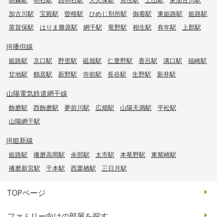
加古川駅
宝殿駅
曽根駅
ひめじ別所駅
御着駅
東姫路駅
姫路駅
英賀保駅
はりま勝原駅
網干駅
竜野駅
相生駅
有年駅
上郡駅
JR播但線
姫路駅
京口駅
野里駅
砥堀駅
仁豊野駅
香呂駅
溝口駅
福崎駅
甘地駅
鶴居駅
新野駅
寺前駅
長谷駅
生野駅
新井駅
山陽電気鉄道網干線
飾磨駅
西飾磨駅
夢前川駅
広畑駅
山陽天満駅
平松駅
山陽網干駅
JR姫新線
姫路駅
播磨高岡駅
余部駅
太市駅
本竜野駅
東觜崎駅
播磨新宮駅
千本駅
西栗栖駅
三日月駅
TOPページ
ファミリー向けの部屋を探す