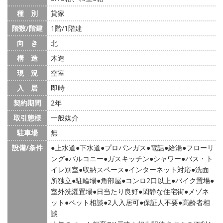
種 別
貸家
階数/階建
1階/1階建
向 き
北
構 造
木造
現 況
空室
入 居
即時
契約期間
2年
取引態様
一般媒介
駐車場
無
設備/条件
上水道
下水道
プロパンガス
電話
給湯
フローリ
ング
バルコニー
ガスキッチン
シャワー
バス・ト
イレ別室
収納スペース
インターネット対応
洗面
所独立
駐輪場
角部屋
コンロ2口以上
バイク置場
室外洗濯置場
日当たり良好
閑静な住宅街
メゾネ
ット
ペット相談
2人入居可
保証人不要
高齢者相
談