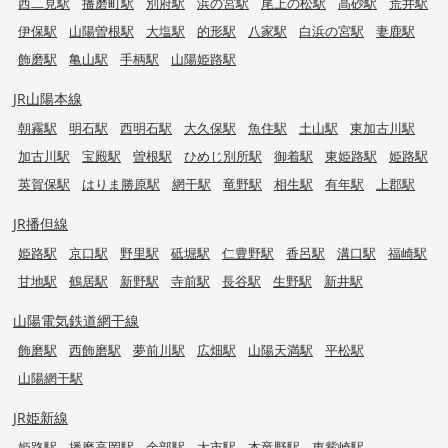
西二見駅
播磨町駅
別府駅
浜の宮駅
尾上の松駅
高砂駅
荒井駅
伊保駅
山陽曽根駅
大塩駅
的形駅
八家駅
白浜の宮駅
妻鹿駅
飾磨駅
亀山駅
手柄駅
山陽姫路駅
JR山陽本線
朝霧駅
明石駅
西明石駅
大久保駅
魚住駅
土山駅
東加古川駅
加古川駅
宝殿駅
曽根駅
ひめじ別所駅
御着駅
東姫路駅
姫路駅
英賀保駅
はりま勝原駅
網干駅
竜野駅
相生駅
有年駅
上郡駅
JR播但線
姫路駅
京口駅
野里駅
砥堀駅
仁豊野駅
香呂駅
溝口駅
福崎駅
甘地駅
鶴居駅
新野駅
寺前駅
長谷駅
生野駅
新井駅
山陽電気鉄道網干線
飾磨駅
西飾磨駅
夢前川駅
広畑駅
山陽天満駅
平松駅
山陽網干駅
JR姫新線
姫路駅
播磨高岡駅
余部駅
太市駅
本竜野駅
東觜崎駅