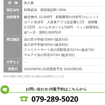
保 険
加入要
保証会社
利用必須 初回保証料:100%
金銭備考
鍵交換代: 22,000円
初期費用の分割可!クレジット
カード決済可 入居者アプリ設定費2.2万 清掃費
5.5万円 ルームサポート2,700円 ペット飼育時礼
金1ヶ月・賃料2,000円UP
周辺施設
浜の宮小学校/338m (徒歩5分)
浜の宮中学校/605m (徒歩8分)
ファミリーマート浜の宮駅前店/521m (徒歩7分)
マルアイ浜の宮店/673m (徒歩9分)
大学など
－
更新日
2026/08/06 (次回更新予定 2026/08/20)
表示の情報と現況に差異がある場合は現況優先となります。
お問い合わせ·内覧予約は
こちらから
079-289-5020