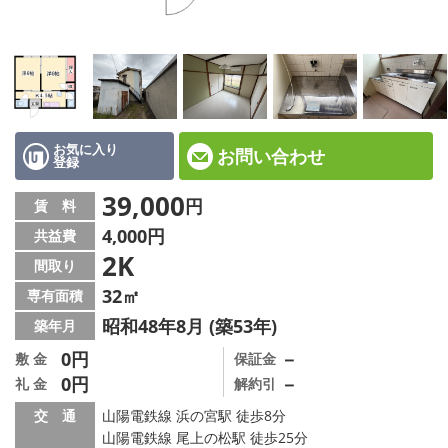
☆新築物件☆
☆インターネット無料物件☆
☆敷金·礼金0円物件☆
路線·駅から探す
お気に入り
お問い合わせ
登録
地域から探す
39,000
円
賃 料
4,000円
共益費
地図から探す
2K
間取り
スタッフ紹介
32㎡
専有面積
昭和48年8月 (築53年)
築年月
スタッフ募集中
0円
－
敷 金
保証金
0円
－
礼 金
解約引
店舗情報·アクセス
交 通
山陽電鉄線 浜の宮駅 徒歩8分
会社概要
山陽電鉄線 尾上の松駅 徒歩25分