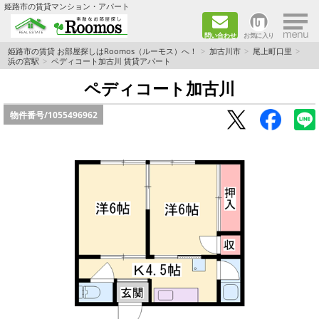
×
姫路市の賃貸マンション・アパート
問い合わせ
お気に入り
TOPページ
姫路市の賃貸 お部屋探しはRoomos（ルーモス）へ！
加古川市
尾上町口里
浜の宮駅
ペディコート加古川 賃貸アパート
ファミリー向けの部屋を探す
ペディコート加古川
物件番号/
1055496962
一人暮らし向けの部屋を探す
ペットと暮らせる部屋を探す
カップル向けの部屋を探す
敷金礼金0円の部屋を探す
都市ガス&オール電化の部屋を探す
ネット無料の部屋を探す