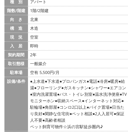
種 別
アパート
階数/階建
1階/2階建
向 き
北東
構 造
木造
現 況
空室
入 居
即時
契約期間
2年
取引態様
一般媒介
駐車場
空有 5,500円/月
設備/条件
上水道
下水道
プロパンガス
電話
冷房
暖房
給
湯
フローリング
ガスキッチン
シャワー
エアコン
室内洗濯置場
バス・トイレ別室
温水洗浄便座
TV
モニターホン
収納スペース
インターネット対応
駐輪場
角部屋
コンロ2口以上
バイク置場
日当た
り良好
閑静な住宅街
ペット相談
2人入居可
保証
人不要
高齢者相談
ペット飼育可物件☆浜の宮駅徒歩圏内♪