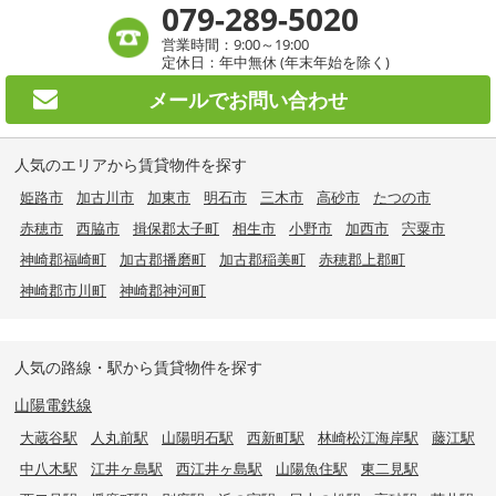
079-289-5020
営業時間：9:00～19:00
定休日：年中無休 (年末年始を除く)
メールで
お問い合わせ
人気のエリアから賃貸物件を探す
姫路市
加古川市
加東市
明石市
三木市
高砂市
たつの市
赤穂市
西脇市
揖保郡太子町
相生市
小野市
加西市
宍粟市
神崎郡福崎町
加古郡播磨町
加古郡稲美町
赤穂郡上郡町
神崎郡市川町
神崎郡神河町
人気の路線・駅から賃貸物件を探す
山陽電鉄線
大蔵谷駅
人丸前駅
山陽明石駅
西新町駅
林崎松江海岸駅
藤江駅
中八木駅
江井ヶ島駅
西江井ヶ島駅
山陽魚住駅
東二見駅