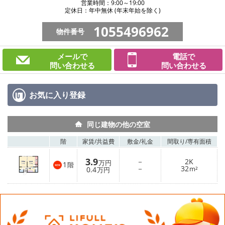
営業時間：9:00～19:00
定休日：年中無休 (年末年始を除く)
1055496962
物件番号
メールで
電話で
問い合わせる
問い合わせる
お気に入り
登録
同じ建物の他の空室
階
家賃/
共益費
敷金/
礼金
間取り/
専有面積
3.9
－
2K
万円
1
階
－
32
0.4
m²
万円