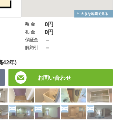
大きな地図で見る
0円
敷 金
0円
礼 金
－
保証金
－
解約引
築42年)
お問い合わせ