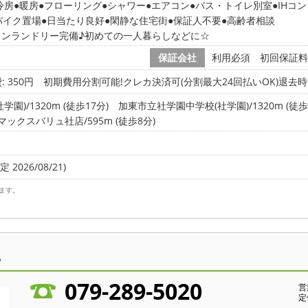
冷房
暖房
フローリング
シャワー
エアコン
バス・トイレ別室
IHコ
バイク置場
日当たり良好
閑静な住宅街
保証人不要
高齢者相談
インランドリー完備♪初めての一人暮らしなどに☆
保証会社
利用必須 初回保証料
: 350円
初期費用分割可能!クレカ決済可(分割最大24回払いOK)退去
)/1320m (徒歩17分)
加東市立社学園中学校(社学園)/1320m (徒歩
マックスバリュ社店/595m (徒歩8分)
 2026/08/21)
ます。
ら
079-289-5020
営
定