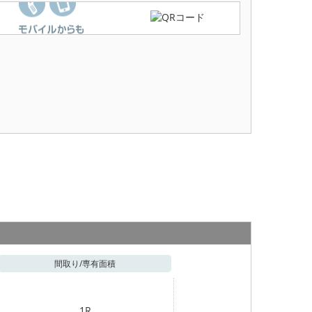
間取り/
専有面積
1R