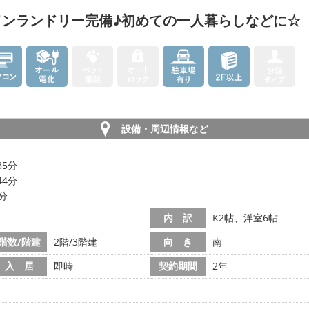
インランドリー完備♪初めての一人暮らしなどに☆
設備・周辺情報など
35分
44分
5分
内 訳
K2帖、洋室6帖
階数/階建
2階/3階建
向 き
南
入 居
即時
契約期間
2年