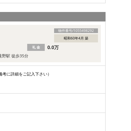
物件番号/
1055498292
昭和60年4月 築
0.0万
礼 金
滝野駅 徒歩35分
備考に詳細をご記入下さい）