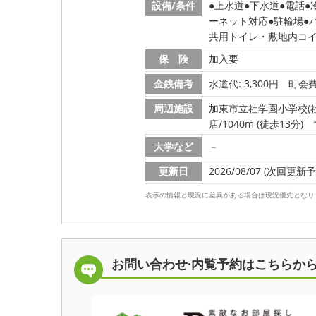
設備/条件
上水道
下水道
電話
ーネット対応
駐輪場
共用トイレ・敷地内コ
保 険
加入要
金銭備考
水道代: 3,300円
町会費
周辺施設
加東市立社学園小学校(社学園
店/1040m (徒歩13分)
大学など
－
更新日
2026/08/07 (次回更新予定
表示の情報と現況に差異がある場合は現況優先となり
お問い合わせ·内覧予約は
こちらか