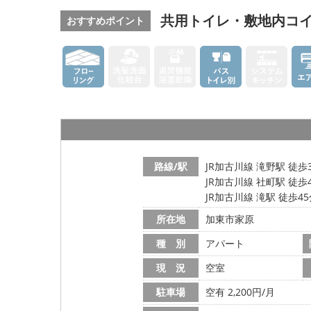
共用トイレ・敷地内コ
おすすめポイント
路線/駅
JR加古川線 滝野駅 徒歩
JR加古川線 社町駅 徒歩
JR加古川線 滝駅 徒歩4
所在地
加東市家原
種 別
アパート
現 況
空室
駐車場
空有 2,200円/月