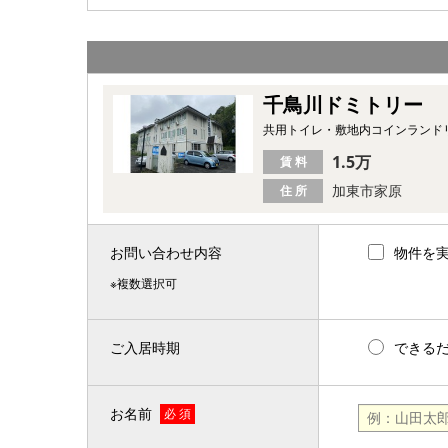
千鳥川ドミトリー
共用トイレ・敷地内コインランド
1.5万
賃 料
加東市家原
住 所
お問い合わせ内容
物件を
※複数選択可
ご入居時期
できる
お名前
必 須