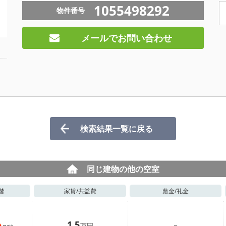
1055498292
物件番号
メールでお問い合わせ
検索結果一覧に戻る
同じ建物の他の空室
階
家賃/
共益費
敷金/
礼金
1.5
－
万円