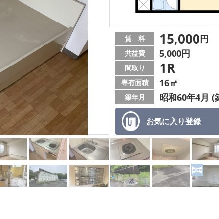
15,000
円
賃 料
5,000円
共益費
1R
間取り
16㎡
専有面積
昭和60年4月 (
築年月
お気に入り
登録