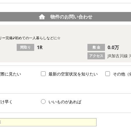
物件のお問い合わせ
リー完備♪初めての一人暮らしなどに☆
1R
0.0万
間取り
敷 金
JR加古川線 
アクセス
実際に見たい
最新の空室状況を知りたい
その他（
だけ早く
いいものがあれば