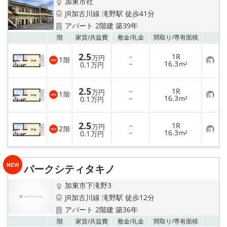
加東市社
JR加古川線 滝野駅 徒歩41分
アパート 2階建 築39年
お気
階
家賃/
共益費
敷金/
礼金
間取り/
専有面積
2.5
－
1R
万円
1
階
お
－
16.3
0.1
m²
万円
気
に
入
2.5
－
1R
り
万円
1
階
お
－
16.3
登
0.1
m²
万円
気
録
に
入
2.5
－
1R
り
万円
2
階
お
－
16.3
登
0.1
m²
万円
気
録
に
入
り
パークシティタキノ
登
録
加東市下滝野3
JR加古川線 滝野駅 徒歩12分
アパート 2階建 築36年
お気
階
家賃/
共益費
敷金/
礼金
間取り/
専有面積