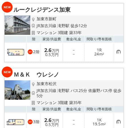
入
り
ルークレジデンス加東
登
録
加東市新町
JR加古川線 滝野駅 徒歩12分
マンション 3階建 築33年
お気
階
家賃/
共益費
敷金/
礼金
間取り/
専有面積
2.6
－
1R
万円
2
階
お
－
24
0.5
m²
万円
気
に
入
り
Ｍ＆Ｋ ウレシノ
登
録
加東市松沢
JR加古川線 滝野駅 バス25分 依藤野バス停 徒歩
5分
マンション 3階建 築35年
お気
階
家賃/
共益費
敷金/
礼金
間取り/
専有面積
2.6
－
1K
万円
3
階
お
－
19.5
0.5
m²
万円
気