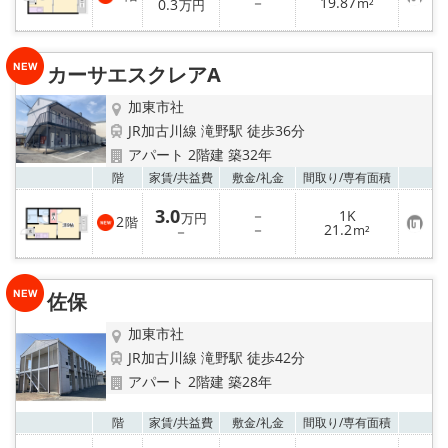
お
－
19.87
登
0.3
m²
万円
気
録
に
入
り
カーサエスクレアA
登
録
加東市社
JR加古川線 滝野駅 徒歩36分
アパート 2階建 築32年
お気
階
家賃/
共益費
敷金/
礼金
間取り/
専有面積
3.0
－
1K
万円
2
階
お
－
21.2
－
m²
気
に
入
り
佐保
登
録
加東市社
JR加古川線 滝野駅 徒歩42分
アパート 2階建 築28年
お気
階
家賃/
共益費
敷金/
礼金
間取り/
専有面積