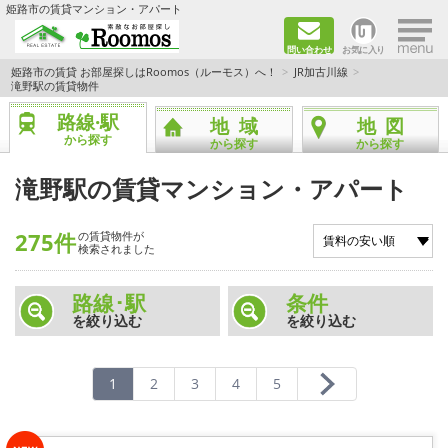
×
姫路市の賃貸マンション・アパート
問い合わせ
お気に入り
TOPページ
姫路市の賃貸 お部屋探しはRoomos（ルーモス）へ！
JR加古川線
滝野駅の賃貸物件
ファミリー向けの部屋を探す
路線·駅
地域
地図
から探す
から探す
から探す
一人暮らし向けの部屋を探す
滝野駅の賃貸マンション・アパート
ペットと暮らせる部屋を探す
275件
の賃貸物件が
検索されました
カップル向けの部屋を探す
路線･駅
条件
敷金礼金0円の部屋を探す
を絞り込む
を絞り込む
都市ガス&オール電化の部屋を探す
1
2
3
4
5
ネット無料の部屋を探す