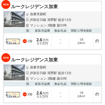
り
ルークレジデンス加東
登
録
加東市新町
JR加古川線 滝野駅 徒歩12分
マンション 3階建 築33年
お気
階
家賃/
共益費
敷金/
礼金
間取り/
専有面積
2.6
－
1R
万円
2
階
お
－
24
0.5
m²
万円
気
に
入
り
ルークレジデンス加東
登
録
加東市新町
JR加古川線 滝野駅 徒歩12分
マンション 3階建 築33年
お気
階
家賃/
共益費
敷金/
礼金
間取り/
専有面積
2.6
－
1R
万円
3
階
お
－
24
0.5
m²
万円
気
に