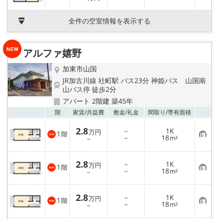
気
録
に
入
全件の空室情報を表示する
り
登
録
アルファ嬉野
加東市山国
JR加古川線 社町駅 バス23分 神姫バス 山国南
山バス停 徒歩2分
アパート 2階建 築45年
お気
階
家賃/
共益費
敷金/
礼金
間取り/
専有面積
2.8
－
1K
万円
1
階
お
－
18
－
m²
気
に
入
2.8
－
1K
り
万円
1
階
お
－
18
登
－
m²
気
録
に
入
2.8
－
1K
り
万円
1
階
お
－
18
登
－
m²
気
録
に