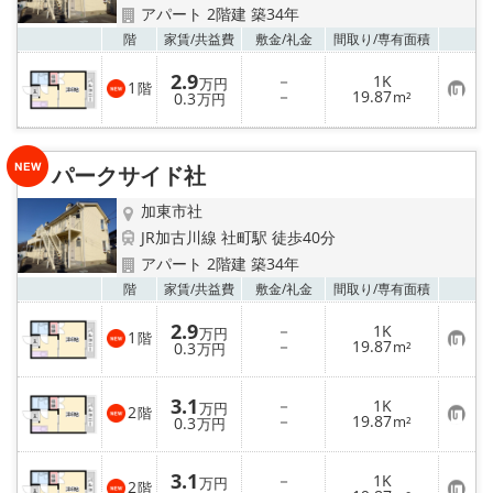
アパート 2階建 築34年
お気
階
家賃/
共益費
敷金/
礼金
間取り/
専有面積
2.9
－
1K
万円
1
階
お
－
19.87
0.3
m²
万円
気
に
入
り
パークサイド社
登
録
加東市社
JR加古川線 社町駅 徒歩40分
アパート 2階建 築34年
お気
階
家賃/
共益費
敷金/
礼金
間取り/
専有面積
2.9
－
1K
万円
1
階
お
－
19.87
0.3
m²
万円
気
に
入
3.1
－
1K
り
万円
2
階
お
－
19.87
登
0.3
m²
万円
気
録
に
入
3.1
－
1K
り
万円
2
階