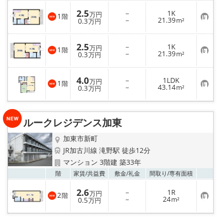
2.5
－
1K
万円
1
階
お
－
21.39
0.3
m²
万円
気
に
入
2.5
－
1K
り
万円
1
階
お
－
21.39
登
0.3
m²
万円
気
録
に
入
4.0
－
1LDK
り
万円
1
階
お
－
43.14
登
0.3
m²
万円
気
録
に
入
り
ルークレジデンス加東
登
録
加東市新町
JR加古川線 滝野駅 徒歩12分
マンション 3階建 築33年
お気
階
家賃/
共益費
敷金/
礼金
間取り/
専有面積
2.6
－
1R
万円
2
階
お
－
24
0.5
m²
万円
気
に
入