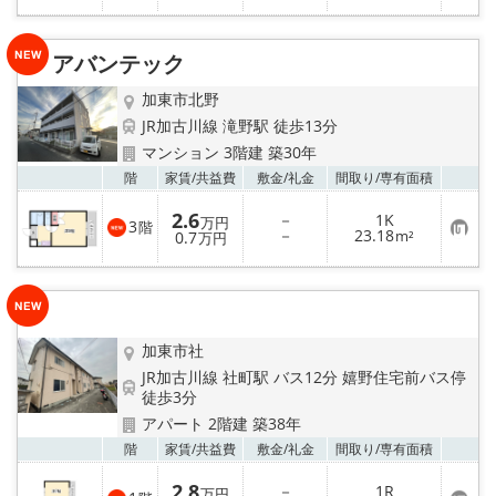
に
入
り
アバンテック
登
録
加東市北野
JR加古川線 滝野駅 徒歩13分
マンション 3階建 築30年
お気
階
家賃/
共益費
敷金/
礼金
間取り/
専有面積
2.6
－
1K
万円
3
階
お
－
23.18
0.7
m²
万円
気
に
入
り
登
録
加東市社
JR加古川線 社町駅 バス12分 嬉野住宅前バス停
徒歩3分
アパート 2階建 築38年
お気
階
家賃/
共益費
敷金/
礼金
間取り/
専有面積
2.8
－
1R
万円