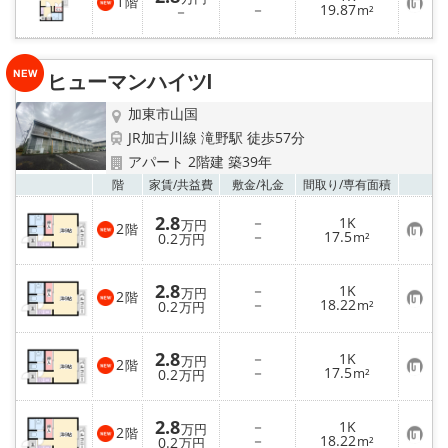
1
階
お
－
19.87
－
m²
気
に
入
り
ヒューマンハイツⅠ
登
録
加東市山国
JR加古川線 滝野駅 徒歩57分
アパート 2階建 築39年
お気
階
家賃/
共益費
敷金/
礼金
間取り/
専有面積
2.8
－
1K
万円
2
階
お
－
17.5
0.2
m²
万円
気
に
入
2.8
－
1K
り
万円
2
階
お
－
18.22
登
0.2
m²
万円
気
録
に
入
2.8
－
1K
り
万円
2
階
お
－
17.5
登
0.2
m²
万円
気
録
に
入
2.8
－
1K
り
万円
2
階
お
－
18.22
登
0.2
m²
万円