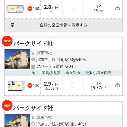
入
2.8
－
1K
り
万円
1
階
お
－
18
登
－
m²
気
録
に
入
全件の空室情報を表示する
り
登
録
パークサイド社
加東市社
JR加古川線 社町駅 徒歩40分
アパート 2階建 築34年
お気
階
家賃/
共益費
敷金/
礼金
間取り/
専有面積
2.9
－
1K
万円
1
階
お
－
19.87
0.3
m²
万円
気
に
入
り
パークサイド社
登
録
加東市社
JR加古川線 社町駅 徒歩40分