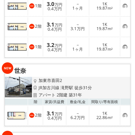
3.0
－
1K
万円
1
階
お
1
19.87
0.4
ヶ月
m²
万円
気
に
入
3.1
－
1K
り
万円
2
階
お
3.1
19.87
登
0.4
万円
m²
万円
気
録
に
入
3.2
－
1K
り
万円
1
階
お
1
19.87
登
0.4
ヶ月
m²
万円
気
録
に
入
り
世奈
登
録
加東市喜田2
JR加古川線 滝野駅 徒歩31分
アパート 2階建 築31年
お気
階
家賃/
共益費
敷金/
礼金
間取り/
専有面積
3.1
－
1K
万円
2
階
お
6.2
22.86
0.4
万円
m²
万円
気
に
入
り