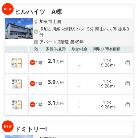
録
ヒルハイツ A棟
メールでお問い合わせ
加東市山国
JR加古川線 社町駅 バス15分 南山バス停 徒歩3
分
アパート 2階建 築45年
お気
階
家賃/
共益費
敷金/
礼金
間取り/
専有面積
2.1
－
1DK
万円
1
階
お
－
19.26
－
m²
気
に
入
3.0
－
1DK
り
万円
1
階
お
－
19.26
登
－
m²
気
録
に
入
3.1
－
1DK
り
万円
1
階
お
－
19.26
登
－
m²
気
録
に
入
り
ドミトリーⅠ
登
録