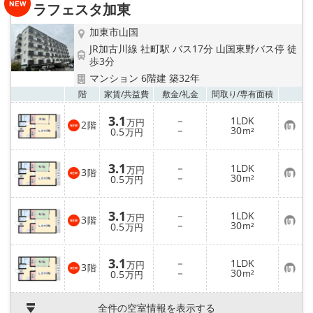
ラフェスタ加東
登
録
加東市山国
JR加古川線 社町駅 バス17分 山国東野バス停 徒
歩3分
マンション 6階建 築32年
お気
階
家賃/
共益費
敷金/
礼金
間取り/
専有面積
3.1
－
1LDK
万円
2
階
お
－
30
0.5
m²
万円
気
に
入
3.1
－
1LDK
り
万円
3
階
お
－
30
登
0.5
m²
万円
気
録
に
入
3.1
－
1LDK
り
万円
3
階
お
－
30
登
0.5
m²
万円
気
録
に
入
3.1
－
1LDK
り
万円
3
階
お
－
30
登
0.5
m²
万円
気
録
に
入
全件の空室情報を表示する
り