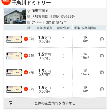
☆新築物件☆
千鳥川ドミトリー
加東市家原
☆インターネット無料物件☆
JR加古川線 滝野駅 徒歩35分
アパート 3階建 築42年
☆敷金·礼金0円物件☆
お気
階
家賃/
共益費
敷金/
礼金
間取り/
専有面積
路線·駅から探す
1.5
－
1R
万円
2
階
お
－
16
0.5
m²
万円
気
に
地域から探す
入
1.5
－
1R
り
万円
2
階
お
－
16
登
0.5
m²
万円
地図から探す
気
録
に
入
1.5
－
1R
り
スタッフ紹介
万円
2
階
お
－
16
登
0.5
m²
万円
気
録
に
スタッフ募集中
入
1.5
－
1R
り
万円
2
階
お
－
16
登
0.5
m²
万円
気
録
店舗情報·アクセス
に
入
全件の空室情報を表示する
り
会社概要
登