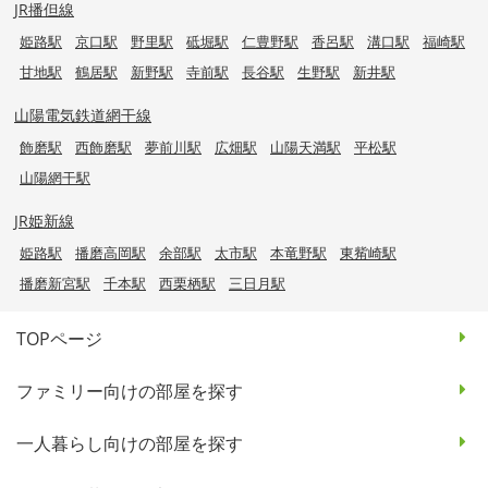
JR播但線
姫路駅
京口駅
野里駅
砥堀駅
仁豊野駅
香呂駅
溝口駅
福崎駅
甘地駅
鶴居駅
新野駅
寺前駅
長谷駅
生野駅
新井駅
山陽電気鉄道網干線
飾磨駅
西飾磨駅
夢前川駅
広畑駅
山陽天満駅
平松駅
山陽網干駅
JR姫新線
姫路駅
播磨高岡駅
余部駅
太市駅
本竜野駅
東觜崎駅
播磨新宮駅
千本駅
西栗栖駅
三日月駅
TOPページ
ファミリー向けの部屋を探す
一人暮らし向けの部屋を探す