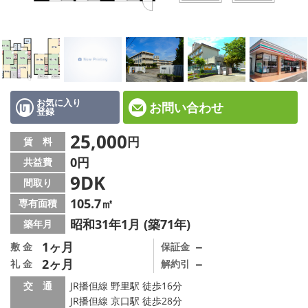
☆新築物件☆
☆インターネット無料物件☆
☆敷金·礼金0円物件☆
路線·駅から探す
お気に入り
お問い合わせ
登録
地域から探す
25,000
円
賃 料
0円
共益費
地図から探す
9DK
間取り
スタッフ紹介
105.7㎡
専有面積
昭和31年1月 (築71年)
築年月
スタッフ募集中
1ヶ月
－
敷 金
保証金
2ヶ月
－
礼 金
解約引
店舗情報·アクセス
交 通
JR播但線 野里駅 徒歩16分
会社概要
JR播但線 京口駅 徒歩28分