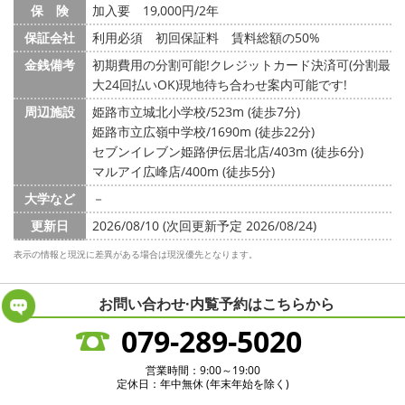
保 険
加入要 19,000円/2年
保証会社
利用必須 初回保証料 賃料総額の50%
金銭備考
初期費用の分割可能!クレジットカード決済可(分割最
大24回払いOK)現地待ち合わせ案内可能です!
周辺施設
姫路市立城北小学校/523m (徒歩7分)
姫路市立広嶺中学校/1690m (徒歩22分)
セブンイレブン姫路伊伝居北店/403m (徒歩6分)
マルアイ広峰店/400m (徒歩5分)
大学など
－
更新日
2026/08/10 (次回更新予定 2026/08/24)
表示の情報と現況に差異がある場合は現況優先となります。
お問い合わせ·内覧予約は
こちらから
079-289-5020
営業時間：9:00～19:00
定休日：年中無休 (年末年始を除く)