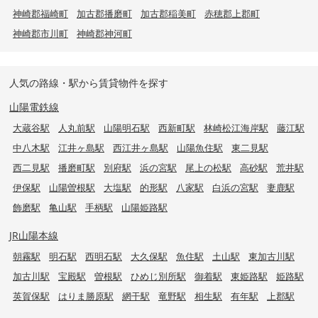
神崎郡福崎町
加古郡播磨町
加古郡稲美町
赤穂郡上郡町
神崎郡市川町
神崎郡神河町
人気の路線・駅から賃貸物件を探す
山陽電鉄線
大蔵谷駅
人丸前駅
山陽明石駅
西新町駅
林崎松江海岸駅
藤江駅
中八木駅
江井ヶ島駅
西江井ヶ島駅
山陽魚住駅
東二見駅
西二見駅
播磨町駅
別府駅
浜の宮駅
尾上の松駅
高砂駅
荒井駅
伊保駅
山陽曽根駅
大塩駅
的形駅
八家駅
白浜の宮駅
妻鹿駅
飾磨駅
亀山駅
手柄駅
山陽姫路駅
JR山陽本線
朝霧駅
明石駅
西明石駅
大久保駅
魚住駅
土山駅
東加古川駅
加古川駅
宝殿駅
曽根駅
ひめじ別所駅
御着駅
東姫路駅
姫路駅
英賀保駅
はりま勝原駅
網干駅
竜野駅
相生駅
有年駅
上郡駅