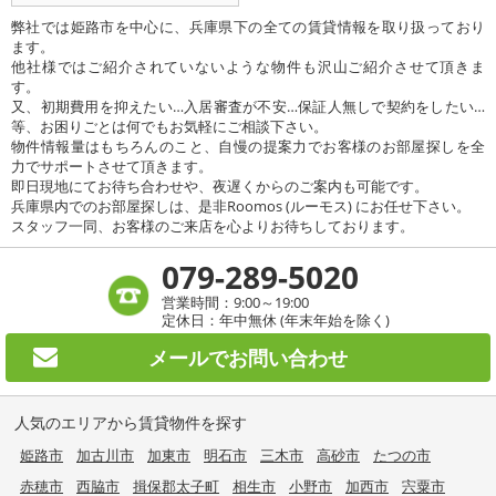
弊社では姫路市を中心に、兵庫県下の全ての賃貸情報を取り扱っており
ます。
他社様ではご紹介されていないような物件も沢山ご紹介させて頂きま
す。
又、初期費用を抑えたい…入居審査が不安…保証人無しで契約をしたい…
等、お困りごとは何でもお気軽にご相談下さい。
物件情報量はもちろんのこと、自慢の提案力でお客様のお部屋探しを全
力でサポートさせて頂きます。
即日現地にてお待ち合わせや、夜遅くからのご案内も可能です。
兵庫県内でのお部屋探しは、是非Roomos (ルーモス) にお任せ下さい。
スタッフ一同、お客様のご来店を心よりお待ちしております。
079-289-5020
営業時間：9:00～19:00
定休日：年中無休 (年末年始を除く)
メールで
お問い合わせ
人気のエリアから賃貸物件を探す
姫路市
加古川市
加東市
明石市
三木市
高砂市
たつの市
赤穂市
西脇市
揖保郡太子町
相生市
小野市
加西市
宍粟市