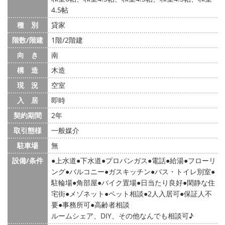
4.5帖
種 別
貸家
階数/階建
1階/2階建
向 き
南
構 造
木造
現 況
空室
入 居
即時
契約期間
2年
取引態様
一般媒介
駐車場
無
設備/条件
上水道
下水道
プロパンガス
電話
給湯
フローリ
ング
バルコニー
ガスキッチン
バス・トイレ別室
駐輪場
角部屋
バイク置場
日当たり良好
閑静な住
宅街
メゾネット
ペット相談
2人入居可
保証人不
要
事務所可
高齢者相談
ルームシェア、DIY、その他なんでも相談可♪