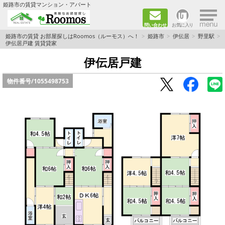
×
姫路市の賃貸マンション・アパート
問い合わせ
お気に入り
TOPページ
姫路市の賃貸 お部屋探しはRoomos（ルーモス）へ！
姫路市
伊伝居
野里駅
伊伝居戸建 賃貸貸家
ファミリー向けの部屋を探す
伊伝居戸建
物件番号/
1055498753
一人暮らし向けの部屋を探す
ペットと暮らせる部屋を探す
カップル向けの部屋を探す
敷金礼金0円の部屋を探す
都市ガス&オール電化の部屋を探す
ネット無料の部屋を探す