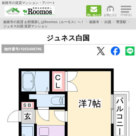
×
姫路市の賃貸マンション・アパート
問い合わせ
お気に入り
TOPページ
姫路市の賃貸 お部屋探しはRoomos（ルーモス）へ！
姫路市
白国
野里駅
ジュネス白国 賃貸マンション
ファミリー向けの部屋を探す
ジュネス白国
物件番号/
1055498796
一人暮らし向けの部屋を探す
ペットと暮らせる部屋を探す
カップル向けの部屋を探す
敷金礼金0円の部屋を探す
都市ガス&オール電化の部屋を探す
ネット無料の部屋を探す