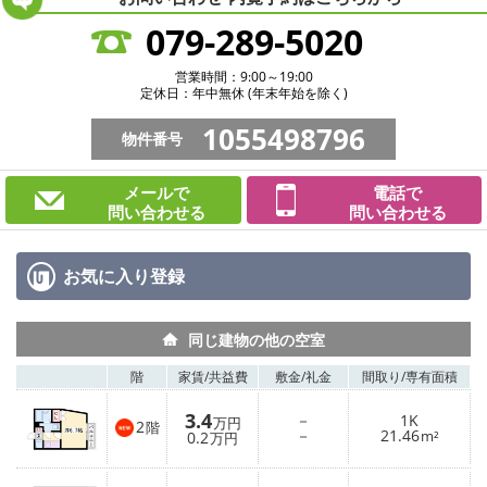
079-289-5020
営業時間：9:00～19:00
定休日：年中無休 (年末年始を除く)
1055498796
物件番号
メールで
電話で
問い合わせる
問い合わせる
お気に入り
登録
同じ建物の他の空室
階
家賃/
共益費
敷金/
礼金
間取り/
専有面積
3.4
－
1K
万円
2
階
－
21.46
0.2
m²
万円