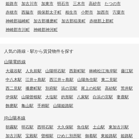
姫路市
加古川市
加東市
明石市
三木市
高砂市
たつの市
赤穂市
西脇市
揖保郡太子町
相生市
小野市
加西市
宍粟市
神崎郡福崎町
加古郡播磨町
加古郡稲美町
赤穂郡上郡町
神崎郡市川町
神崎郡神河町
人気の路線・駅から賃貸物件を探す
山陽電鉄線
大蔵谷駅
人丸前駅
山陽明石駅
西新町駅
林崎松江海岸駅
藤江駅
中八木駅
江井ヶ島駅
西江井ヶ島駅
山陽魚住駅
東二見駅
西二見駅
播磨町駅
別府駅
浜の宮駅
尾上の松駅
高砂駅
荒井駅
伊保駅
山陽曽根駅
大塩駅
的形駅
八家駅
白浜の宮駅
妻鹿駅
飾磨駅
亀山駅
手柄駅
山陽姫路駅
JR山陽本線
朝霧駅
明石駅
西明石駅
大久保駅
魚住駅
土山駅
東加古川駅
加古川駅
宝殿駅
曽根駅
ひめじ別所駅
御着駅
東姫路駅
姫路駅