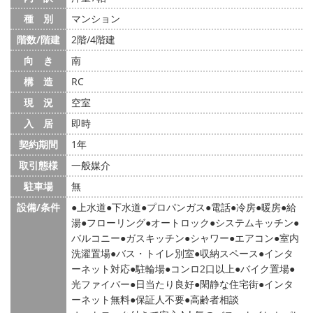
種 別
マンション
階数/階建
2階/4階建
向 き
南
構 造
RC
現 況
空室
入 居
即時
契約期間
1年
取引態様
一般媒介
駐車場
無
設備/条件
上水道
下水道
プロパンガス
電話
冷房
暖房
給
湯
フローリング
オートロック
システムキッチン
バルコニー
ガスキッチン
シャワー
エアコン
室内
洗濯置場
バス・トイレ別室
収納スペース
インタ
ーネット対応
駐輪場
コンロ2口以上
バイク置場
光ファイバー
日当たり良好
閑静な住宅街
インタ
ーネット無料
保証人不要
高齢者相談