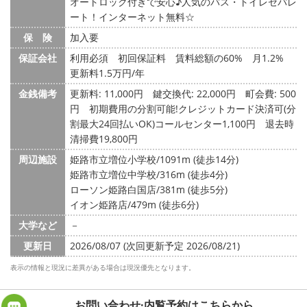
オートロック付きで安心♪人気のバス・トイレセパレ
ート！インターネット無料☆
保 険
加入要
保証会社
利用必須 初回保証料 賃料総額の60% 月1.2%
更新料1.5万円/年
金銭備考
更新料: 11,000円
鍵交換代: 22,000円
町会費: 500
円
初期費用の分割可能!クレジットカード決済可(分
割最大24回払いOK)コールセンター1,100円 退去時
清掃費19,800円
周辺施設
姫路市立増位小学校/1091m (徒歩14分)
姫路市立増位中学校/316m (徒歩4分)
ローソン姫路白国店/381m (徒歩5分)
イオン姫路店/479m (徒歩6分)
大学など
－
更新日
2026/08/07 (次回更新予定 2026/08/21)
表示の情報と現況に差異がある場合は現況優先となります。
お問い合わせ·内覧予約は
こちらから