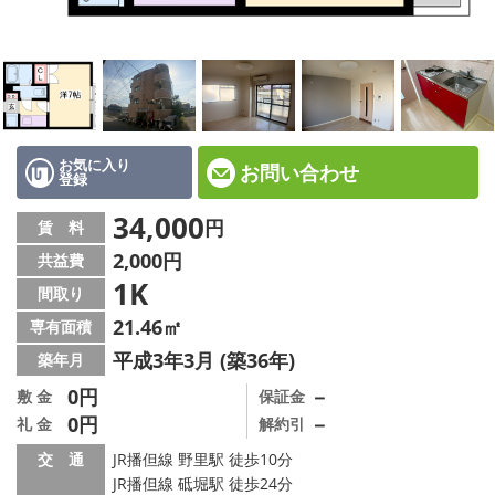
☆新築物件☆
☆インターネット無料物件☆
☆敷金·礼金0円物件☆
路線·駅から探す
お気に入り
お問い合わせ
登録
地域から探す
34,000
円
賃 料
2,000円
共益費
地図から探す
1K
間取り
スタッフ紹介
21.46㎡
専有面積
平成3年3月 (築36年)
築年月
スタッフ募集中
0円
－
敷 金
保証金
0円
－
礼 金
解約引
店舗情報·アクセス
交 通
JR播但線 野里駅 徒歩10分
会社概要
JR播但線 砥堀駅 徒歩24分