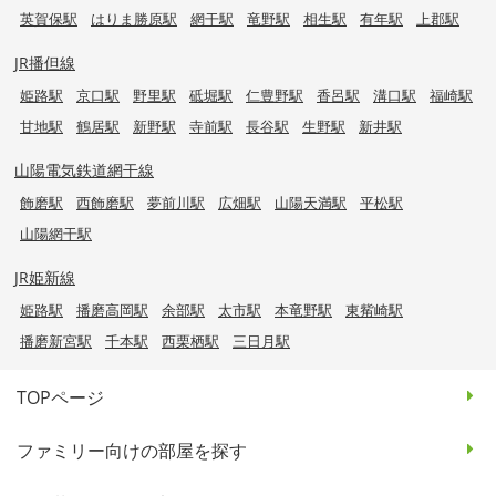
英賀保駅
はりま勝原駅
網干駅
竜野駅
相生駅
有年駅
上郡駅
JR播但線
姫路駅
京口駅
野里駅
砥堀駅
仁豊野駅
香呂駅
溝口駅
福崎駅
甘地駅
鶴居駅
新野駅
寺前駅
長谷駅
生野駅
新井駅
山陽電気鉄道網干線
飾磨駅
西飾磨駅
夢前川駅
広畑駅
山陽天満駅
平松駅
山陽網干駅
JR姫新線
姫路駅
播磨高岡駅
余部駅
太市駅
本竜野駅
東觜崎駅
播磨新宮駅
千本駅
西栗栖駅
三日月駅
TOPページ
ファミリー向けの部屋を探す