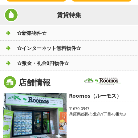
賃貸特集
☆新築物件☆
☆インターネット無料物件☆
☆敷金・礼金0円物件☆
店舗情報
Roomos（ルーモス）
〒670-0947
兵庫県姫路市北条1丁目48番地8