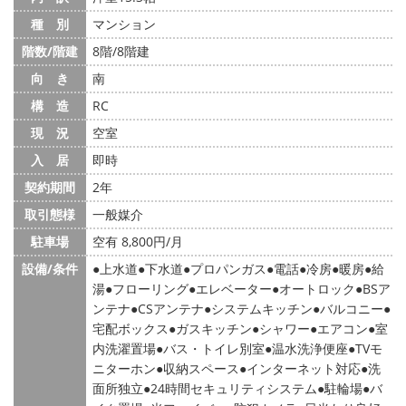
種 別
マンション
階数/階建
8階/8階建
向 き
南
構 造
RC
現 況
空室
入 居
即時
契約期間
2年
取引態様
一般媒介
駐車場
空有 8,800円/月
設備/条件
上水道
下水道
プロパンガス
電話
冷房
暖房
給
湯
フローリング
エレベーター
オートロック
BSア
ンテナ
CSアンテナ
システムキッチン
バルコニー
宅配ボックス
ガスキッチン
シャワー
エアコン
室
内洗濯置場
バス・トイレ別室
温水洗浄便座
TVモ
ニターホン
収納スペース
インターネット対応
洗
面所独立
24時間セキュリティシステム
駐輪場
バ