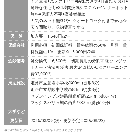
イク置場
光ファイバー
防犯カメラ
日当たり良好
閑静な住宅街
24時間換気システム
インターネット
無料
保証人不要
高齢者相談
人気のネット無料物件☆オートロック付きで安心☆
広々間取り、収納豊富です☆
保 険
加入要 1,540円/2年
保証会社
利用必須 初回保証料 賃料総額の50% 月額 賃
料総額の1% 更新料15,000円/2年
金銭備考
鍵交換代: 16,500円
初期費用の分割可能!クレジッ
トカード決済可(分割最大24回払いOK)クリーニング
費33,000円
周辺施設
姫路市立船場小学校/600m (徒歩8分)
姫路市立琴陵中学校/583m (徒歩8分)
セブンイレブン姫路船丘町店/294m (徒歩4分)
マックスバリュ城の西店/737m (徒歩10分)
大学など
－
更新日
2026/08/09 (次回更新予定 2026/08/23)
表示の情報と現況に差異がある場合は現況優先となります。