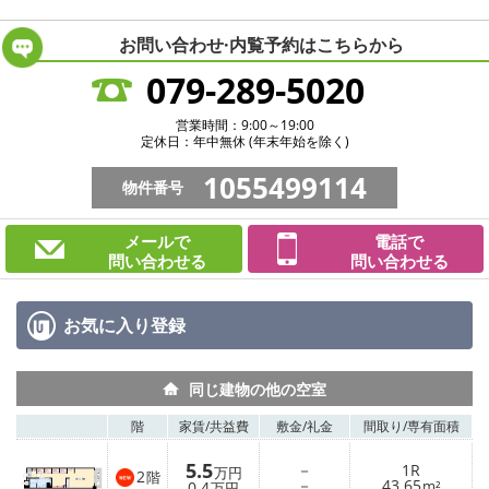
お問い合わせ·内覧予約は
こちらから
079-289-5020
営業時間：9:00～19:00
定休日：年中無休 (年末年始を除く)
1055499114
物件番号
メールで
電話で
問い合わせる
問い合わせる
お気に入り
登録
同じ建物の他の空室
階
家賃/
共益費
敷金/
礼金
間取り/
専有面積
5.5
－
1R
万円
2
階
－
43.65
0.4
m²
万円