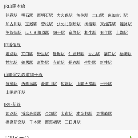
JR山陽本線
朝霧駅
明石駅
西明石駅
大久保駅
魚住駅
土山駅
東加古川駅
加古川駅
宝殿駅
曽根駅
ひめじ別所駅
御着駅
東姫路駅
姫路駅
英賀保駅
はりま勝原駅
網干駅
竜野駅
相生駅
有年駅
上郡駅
JR播但線
姫路駅
京口駅
野里駅
砥堀駅
仁豊野駅
香呂駅
溝口駅
福崎駅
甘地駅
鶴居駅
新野駅
寺前駅
長谷駅
生野駅
新井駅
山陽電気鉄道網干線
飾磨駅
西飾磨駅
夢前川駅
広畑駅
山陽天満駅
平松駅
山陽網干駅
JR姫新線
姫路駅
播磨高岡駅
余部駅
太市駅
本竜野駅
東觜崎駅
播磨新宮駅
千本駅
西栗栖駅
三日月駅
TOPページ