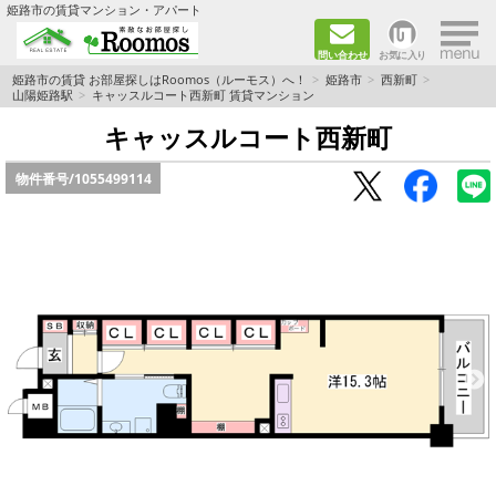
×
姫路市の賃貸マンション・アパート
問い合わせ
お気に入り
TOPページ
姫路市の賃貸 お部屋探しはRoomos（ルーモス）へ！
姫路市
西新町
山陽姫路駅
キャッスルコート西新町 賃貸マンション
ファミリー向けの部屋を探す
キャッスルコート西新町
物件番号/
1055499114
一人暮らし向けの部屋を探す
ペットと暮らせる部屋を探す
カップル向けの部屋を探す
敷金礼金0円の部屋を探す
都市ガス&オール電化の部屋を探す
ネット無料の部屋を探す