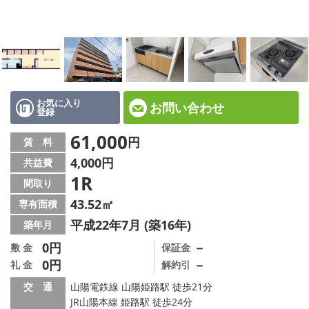
☆新築物件☆
☆インターネット無料物件☆
☆敷金·礼金0円物件☆
路線·駅から探す
お気に入り
お問い合わせ
登録
地域から探す
61,000
円
賃 料
4,000円
共益費
地図から探す
1R
間取り
スタッフ紹介
43.52㎡
専有面積
平成22年7月 (築16年)
築年月
スタッフ募集中
0円
－
敷 金
保証金
0円
－
礼 金
解約引
店舗情報·アクセス
交 通
山陽電鉄線 山陽姫路駅 徒歩21分
会社概要
JR山陽本線 姫路駅 徒歩24分