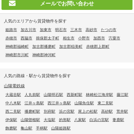
メールで
お問い合わせ
人気のエリアから賃貸物件を探す
姫路市
加古川市
加東市
明石市
三木市
高砂市
たつの市
赤穂市
西脇市
揖保郡太子町
相生市
小野市
加西市
宍粟市
神崎郡福崎町
加古郡播磨町
加古郡稲美町
赤穂郡上郡町
神崎郡市川町
神崎郡神河町
人気の路線・駅から賃貸物件を探す
山陽電鉄線
大蔵谷駅
人丸前駅
山陽明石駅
西新町駅
林崎松江海岸駅
藤江駅
中八木駅
江井ヶ島駅
西江井ヶ島駅
山陽魚住駅
東二見駅
西二見駅
播磨町駅
別府駅
浜の宮駅
尾上の松駅
高砂駅
荒井駅
伊保駅
山陽曽根駅
大塩駅
的形駅
八家駅
白浜の宮駅
妻鹿駅
飾磨駅
亀山駅
手柄駅
山陽姫路駅