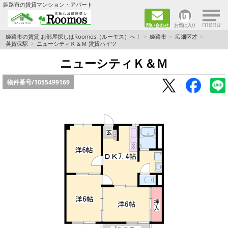
×
姫路市の賃貸マンション・アパート
問い合わせ
お気に入り
TOPページ
姫路市の賃貸 お部屋探しはRoomos（ルーモス）へ！
姫路市
広畑区才
英賀保駅
ニューシティＫ＆Ｍ 賃貸ハイツ
ファミリー向けの部屋を探す
ニューシティＫ＆Ｍ
物件番号/
1055499169
一人暮らし向けの部屋を探す
ペットと暮らせる部屋を探す
カップル向けの部屋を探す
敷金礼金0円の部屋を探す
都市ガス&オール電化の部屋を探す
ネット無料の部屋を探す