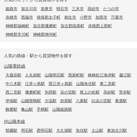
姫路市
加古川市
加東市
明石市
三木市
高砂市
たつの市
赤穂市
西脇市
揖保郡太子町
相生市
小野市
加西市
宍粟市
神崎郡福崎町
加古郡播磨町
加古郡稲美町
赤穂郡上郡町
神崎郡市川町
神崎郡神河町
人気の路線・駅から賃貸物件を探す
山陽電鉄線
大蔵谷駅
人丸前駅
山陽明石駅
西新町駅
林崎松江海岸駅
藤江駅
中八木駅
江井ヶ島駅
西江井ヶ島駅
山陽魚住駅
東二見駅
西二見駅
播磨町駅
別府駅
浜の宮駅
尾上の松駅
高砂駅
荒井駅
伊保駅
山陽曽根駅
大塩駅
的形駅
八家駅
白浜の宮駅
妻鹿駅
飾磨駅
亀山駅
手柄駅
山陽姫路駅
JR山陽本線
朝霧駅
明石駅
西明石駅
大久保駅
魚住駅
土山駅
東加古川駅