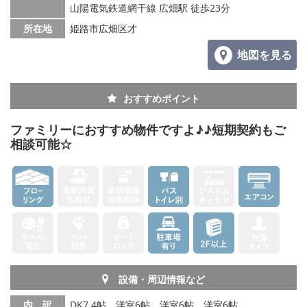
山陽電気鉄道網干線 広畑駅 徒歩23分
メールでお問い合わせ
所在地
姫路市広畑区才
地図を見る
おすすめポイント
ファミリーにおすすめ物件ですよ♪♪短期契約もご
相談可能☆
設備・周辺情報など
内 訳
DK7.4帖、洋室6帖、洋室6帖、洋室6帖