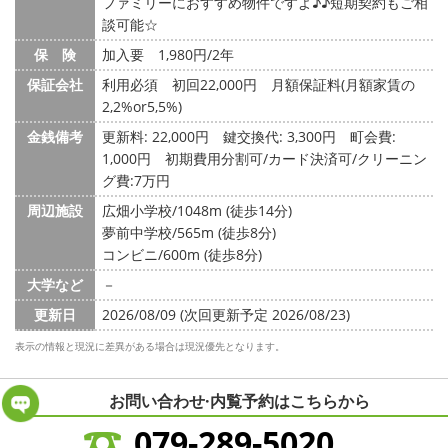
ファミリーにおすすめ物件ですよ♪♪短期契約もご相
談可能☆
保 険
加入要 1,980円/2年
保証会社
利用必須 初回22,000円 月額保証料(月額家賃の
2,2%or5,5%)
金銭備考
更新料: 22,000円
鍵交換代: 3,300円
町会費:
1,000円
初期費用分割可/カード決済可/クリーニン
グ費:7万円
周辺施設
広畑小学校/1048m (徒歩14分)
夢前中学校/565m (徒歩8分)
コンビニ/600m (徒歩8分)
大学など
－
更新日
2026/08/09 (次回更新予定 2026/08/23)
表示の情報と現況に差異がある場合は現況優先となります。
お問い合わせ·内覧予約は
こちらから
079-289-5020