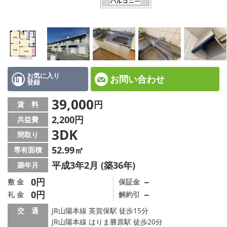
☆新築物件☆
☆インターネット無料物件☆
☆敷金·礼金0円物件☆
路線·駅から探す
お気に入り
お問い合わせ
登録
地域から探す
39,000
円
賃 料
2,200円
共益費
地図から探す
3DK
間取り
スタッフ紹介
52.99㎡
専有面積
平成3年2月 (築36年)
築年月
スタッフ募集中
0円
－
敷 金
保証金
0円
－
礼 金
解約引
店舗情報·アクセス
交 通
JR山陽本線 英賀保駅 徒歩15分
会社概要
JR山陽本線 はりま勝原駅 徒歩20分