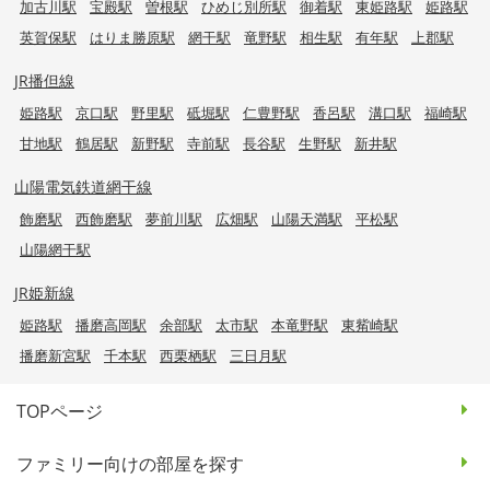
加古川駅
宝殿駅
曽根駅
ひめじ別所駅
御着駅
東姫路駅
姫路駅
英賀保駅
はりま勝原駅
網干駅
竜野駅
相生駅
有年駅
上郡駅
JR播但線
姫路駅
京口駅
野里駅
砥堀駅
仁豊野駅
香呂駅
溝口駅
福崎駅
甘地駅
鶴居駅
新野駅
寺前駅
長谷駅
生野駅
新井駅
山陽電気鉄道網干線
飾磨駅
西飾磨駅
夢前川駅
広畑駅
山陽天満駅
平松駅
山陽網干駅
JR姫新線
姫路駅
播磨高岡駅
余部駅
太市駅
本竜野駅
東觜崎駅
播磨新宮駅
千本駅
西栗栖駅
三日月駅
TOPページ
ファミリー向けの部屋を探す