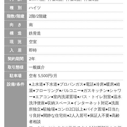
種 別
ハイツ
階数/階建
2階/2階建
向 き
南
構 造
鉄骨造
現 況
空室
入 居
即時
契約期間
2年
取引態様
一般媒介
駐車場
空有 5,500円/月
設備/条件
上水道
下水道
プロパンガス
電話
冷房
暖房
給
湯
フローリング
バルコニー
ガスキッチン
シャワ
ー
エアコン
室内洗濯置場
バス・トイレ別室
温水
洗浄便座
収納スペース
インターネット対応
洗面
所独立
駐輪場
コンロ2口以上
バイク置場
日当た
り良好
閑静な住宅街
2人入居可
保証人不要
高齢
者相談