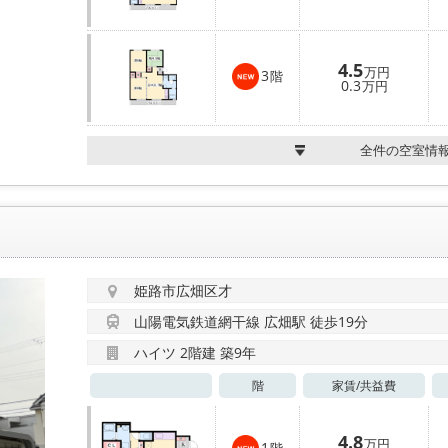
4.5
万円
3
階
0.3
万円
全件の空室情
姫路市広畑区才
山陽電気鉄道網干線 広畑駅 徒歩19分
ハイツ 2階建 築9年
階
家賃/
共益費
4.8
万円
1