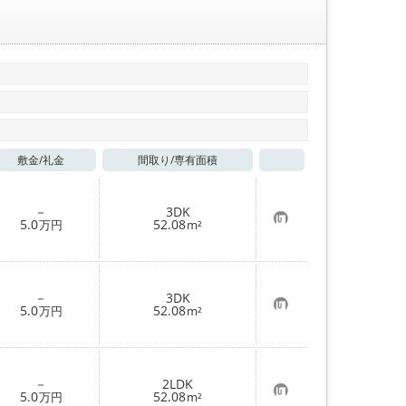
敷金/
礼金
間取り/
専有面積
お気に入り
－
3DK
お
5.0
52.08
万円
m²
気
に
入
り
登
－
3DK
録
お
5.0
52.08
万円
m²
気
に
入
り
登
－
2LDK
録
お
5.0
52.08
万円
m²