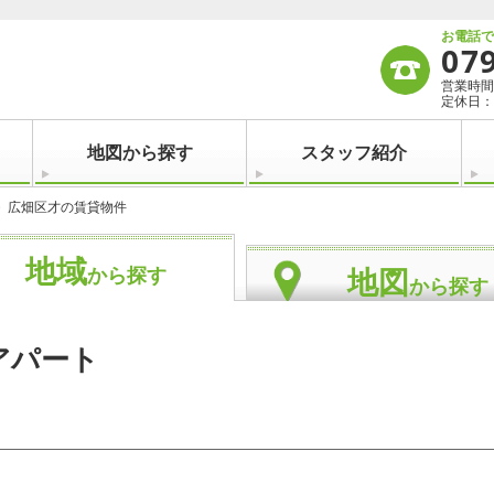
お電話
07
営業時間：
定休日：
地図から探す
スタッフ紹介
広畑区才の賃貸物件
地域
地図
から探す
から探す
アパート