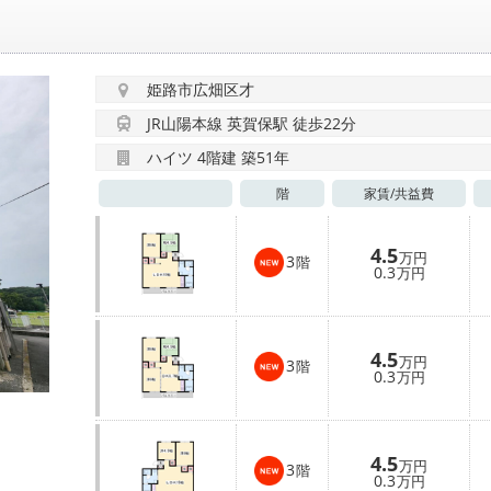
姫路市広畑区才
JR山陽本線 英賀保駅 徒歩22分
ハイツ 4階建 築51年
階
家賃/
共益費
4.5
万円
3
階
0.3
万円
4.5
万円
3
階
0.3
万円
4.5
万円
3
階
0.3
万円