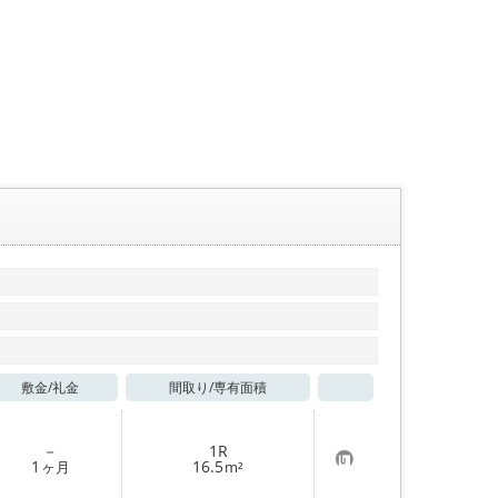
敷金/
礼金
間取り/
専有面積
お気に入り
－
1R
お
1
16.5
ヶ月
m²
気
に