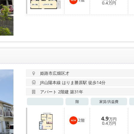
階
0.4
万円
姫路市広畑区才
JR山陽本線 はりま勝原駅 徒歩14分
アパート 2階建 築31年
階
家賃/
共益費
4.9
万円
2
階
0.4
万円