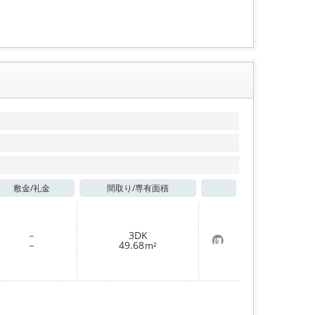
登
録
敷金/
礼金
間取り/
専有面積
お気に入り
－
3DK
お
－
49.68
m²
気
に
入
り
登
録