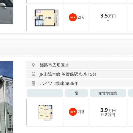
3.5
万円
2
階
－
姫路市広畑区才
JR山陽本線 英賀保駅 徒歩15分
ハイツ 2階建 築36年
階
家賃/
共益費
3.9
万円
2
階
0.2
万円