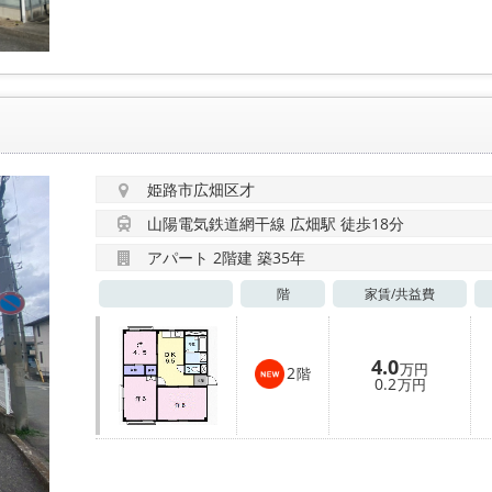
姫路市広畑区才
山陽電気鉄道網干線 広畑駅 徒歩18分
アパート 2階建 築35年
階
家賃/
共益費
4.0
万円
2
階
0.2
万円