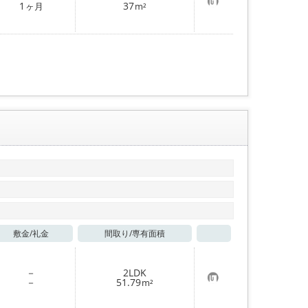
お
1
37
ヶ月
m²
気
に
入
り
登
録
敷金/
礼金
間取り/
専有面積
お気に入り
－
2LDK
お
－
51.79
m²
気
に