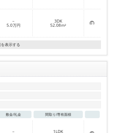
気
に
入
り
登
－
3DK
録
お
5.0
52.08
万円
m²
気
に
入
り
報を表示する
登
録
敷金/
礼金
間取り/
専有面積
お気に入り
－
1LDK