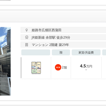
姫路市広畑区西蒲田
JR姫新線 余部駅 徒歩29分
マンション 2階建 築29年
階
家賃/
共益費
4.5
万円
2
階
－