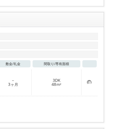
敷金/
礼金
間取り/
専有面積
お気に入り
－
3DK
お
3
48
ヶ月
m²
気
に
入
り
登
録