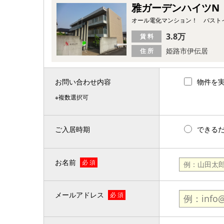
雅ガーデンハイツN
オール電化マンション！ バスト
3.8万
賃 料
姫路市伊伝居
住 所
お問い合わせ内容
物件を
※複数選択可
ご入居時期
できる
お名前
必 須
メールアドレス
必 須