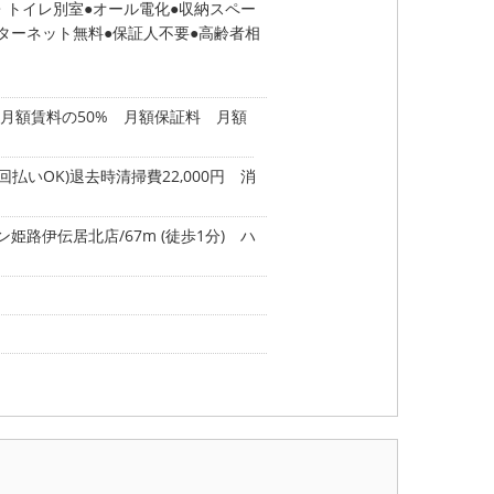
・トイレ別室
オール電化
収納スペー
ターネット無料
保証人不要
高齢者相
月額賃料の50% 月額保証料 月額
払いOK)退去時清掃費22,000円 消
姫路伊伝居北店/67m (徒歩1分)
ハ