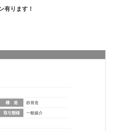
ン有ります！
構 造
鉄骨造
取引態様
一般媒介