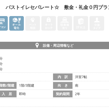
！ バストイレセパレート☆ 敷金・礼金０円プラ
設備・周辺情報など
2分
0分
4分
内 訳
洋室7帖
階数/階建
1階/3階建
向 き
南
入 居
即時
契約期間
2年