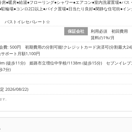
冷房
暖房
給湯
フローリング
シャワー
エアコン
室内洗濯置場
バス
駐輪場
コンロ2口以上
バイク置場
日当たり良好
閑静な住宅街
イン
！ バストイレセパレート☆
保証会社
利用必須 初回費用 
賃料の1%/月
会費: 500円
初期費用の分割可能!クレジットカード決済可(分割最大24回
急サポート月額1,100円
 (徒歩11分)
姫路市立増位中学校/1138m (徒歩15分)
セブンイレブン
歩7分)
 2026/08/22)
ます。
ら