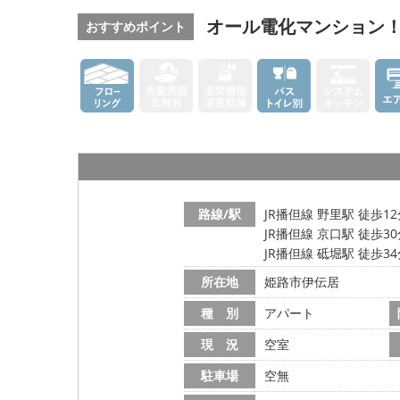
オール電化マンション
おすすめポイント
路線/駅
JR播但線 野里駅 徒歩1
JR播但線 京口駅 徒歩3
JR播但線 砥堀駅 徒歩3
所在地
姫路市伊伝居
種 別
アパート
現 況
空室
駐車場
空無