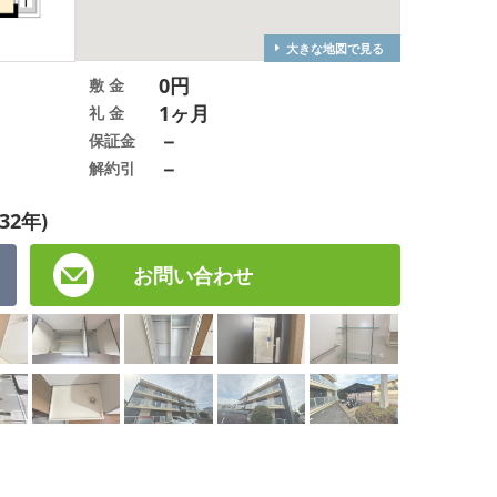
大きな地図で見る
0円
敷 金
1ヶ月
礼 金
－
保証金
－
解約引
32年)
お問い合わせ