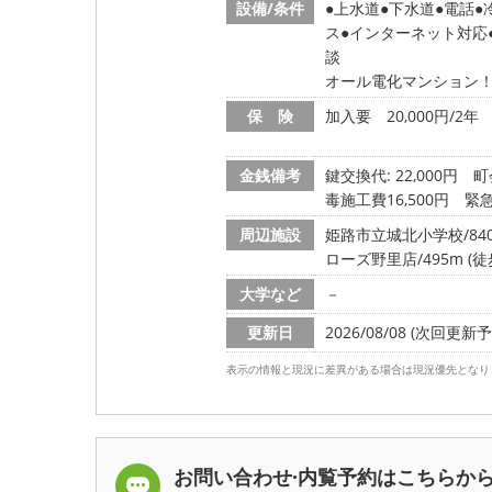
設備/条件
上水道
下水道
電話
ス
インターネット対応
談
オール電化マンション
保 険
加入要 20,000円/2年
金銭備考
鍵交換代: 22,000円
町
毒施工費16,500円 緊
周辺施設
姫路市立城北小学校/840m
ローズ野里店/495m (徒
大学など
－
更新日
2026/08/08 (次回更新予定
表示の情報と現況に差異がある場合は現況優先となり
お問い合わせ·内覧予約は
こちらか