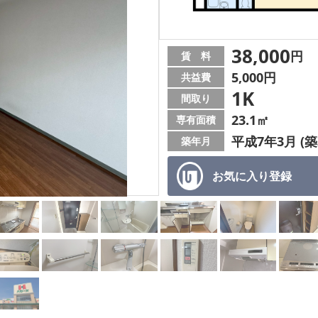
38,000
円
賃 料
5,000円
共益費
1K
間取り
23.1㎡
専有面積
平成7年3月 (築
築年月
お気に入り
登録