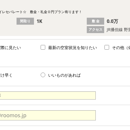
イレセパレート☆ 敷金・礼金０円プラン有ります！
1K
0.0万
間取り
敷 金
JR播但線 野
アクセス
実際に見たい
最新の空室状況を知りたい
その他（
だけ早く
いいものがあれば