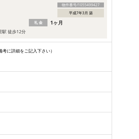
物件番号/
1055499427
平成7年3月 築
1ヶ月
礼 金
里駅 徒歩12分
備考に詳細をご記入下さい）