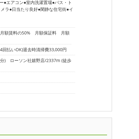
ー
エアコン
室内洗濯置場
バス・ト
カメラ
日当たり良好
閑静な住宅街
イ
月額賃料の50% 月額保証料 月額
払いOK)退去時清掃費33,000円
分)
ローソン社嬉野店/2337m (徒歩