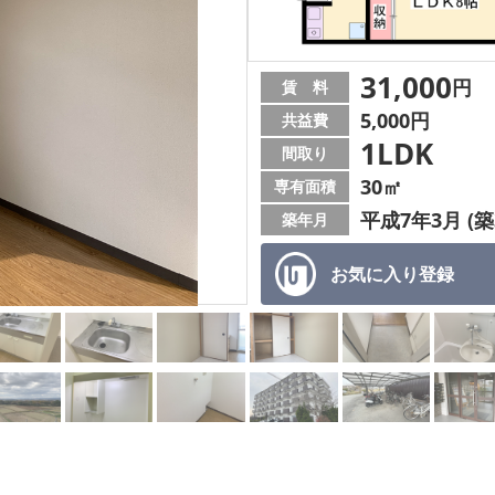
31,000
円
賃 料
5,000円
共益費
1LDK
間取り
30㎡
専有面積
平成7年3月 (築
築年月
お気に入り
登録