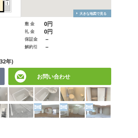
大きな地図で見る
0円
敷 金
0円
礼 金
－
保証金
－
解約引
32年)
お問い合わせ