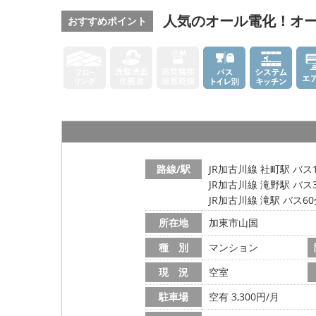
人気のオール電化！オ
おすすめポイント
路線/駅
JR加古川線 社町駅 バス
JR加古川線 滝野駅 バス
JR加古川線 滝駅 バス6
所在地
加東市山国
種 別
マンション
現 況
空室
駐車場
空有 3,300円/月