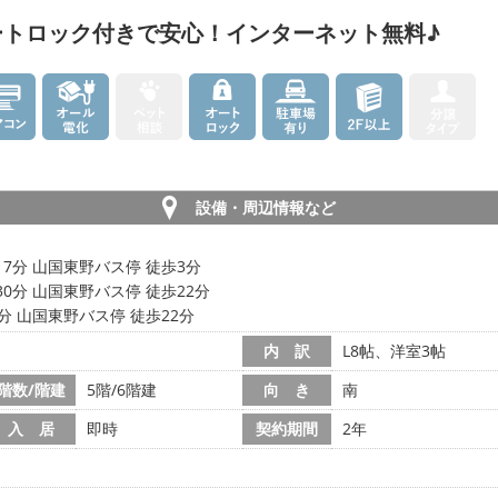
ートロック付きで安心！インターネット無料♪
設備・周辺情報など
17分 山国東野バス停 徒歩3分
30分 山国東野バス停 徒歩22分
0分 山国東野バス停 徒歩22分
内 訳
L8帖、洋室3帖
階数/階建
5階/6階建
向 き
南
入 居
即時
契約期間
2年