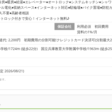
冷房
暖房
給湯
エレベーター
オートロック
システムキッチン
シャワ
ール電化
収納スペース
インターネット対応
駐輪場
バイク置場
防犯
人不要
高齢者相談
ートロック付きで安心！インターネット無料♪
保証会社
利用必須 初回費用 
賃料の1%/月
道代: 2,200円
初期費用の分割可能!クレジットカード決済可(分割最大24回
/1724m (徒歩22分)
国立兵庫教育大学附属中学校/1963m (徒歩25
 2026/08/21)
ます。
ら