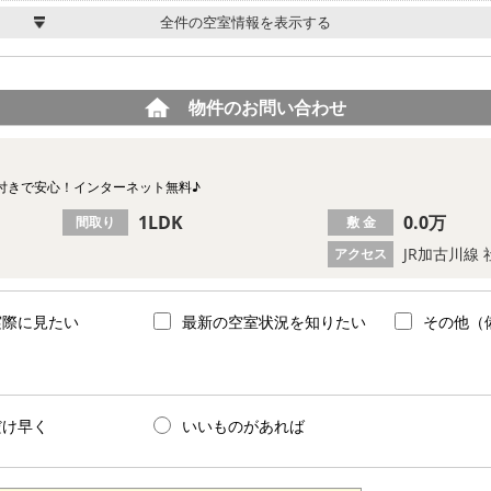
全件の空室情報を表示する
物件のお問い合わせ
付きで安心！インターネット無料♪
1LDK
0.0万
間取り
敷 金
JR加古川線
アクセス
実際に見たい
最新の空室状況を知りたい
その他（
だけ早く
いいものがあれば