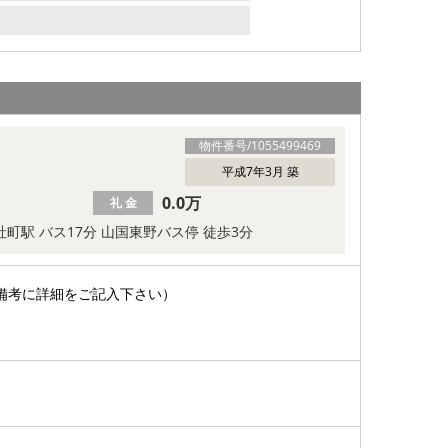
物件番号/
1055499469
平成7年3月 築
0.0万
礼 金
 社町駅 バス17分 山国東野バス停 徒歩3分
備考に詳細をご記入下さい）