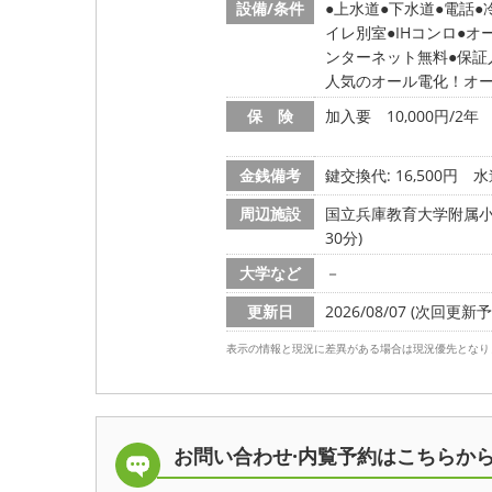
設備/条件
上水道
下水道
電話
イレ別室
IHコンロ
オ
ンターネット無料
保証
人気のオール電化！オ
保 険
加入要 10,000円/2年
金銭備考
鍵交換代: 16,500円
水
周辺施設
国立兵庫教育大学附属小学校
30分)
大学など
－
更新日
2026/08/07 (次回更新予定
表示の情報と現況に差異がある場合は現況優先となり
お問い合わせ·内覧予約は
こちらか