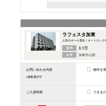
ラフェスタ加東
人気のオール電化！オートロック
3.1万
賃 料
加東市山国
住 所
お問い合わせ内容
物件を
※複数選択可
ご入居時期
できる