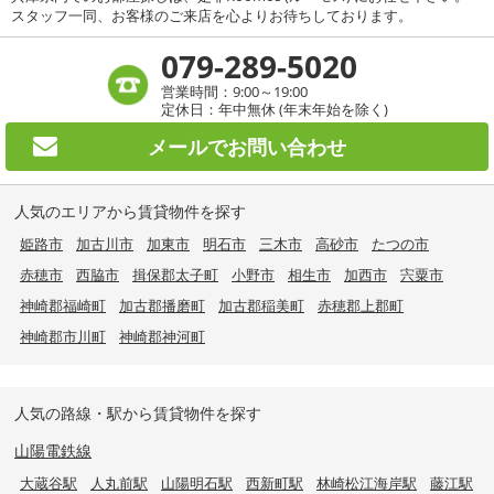
スタッフ一同、お客様のご来店を心よりお待ちしております。
079-289-5020
営業時間：9:00～19:00
定休日：年中無休 (年末年始を除く)
メールで
お問い合わせ
人気のエリアから賃貸物件を探す
姫路市
加古川市
加東市
明石市
三木市
高砂市
たつの市
赤穂市
西脇市
揖保郡太子町
小野市
相生市
加西市
宍粟市
神崎郡福崎町
加古郡播磨町
加古郡稲美町
赤穂郡上郡町
神崎郡市川町
神崎郡神河町
人気の路線・駅から賃貸物件を探す
山陽電鉄線
大蔵谷駅
人丸前駅
山陽明石駅
西新町駅
林崎松江海岸駅
藤江駅