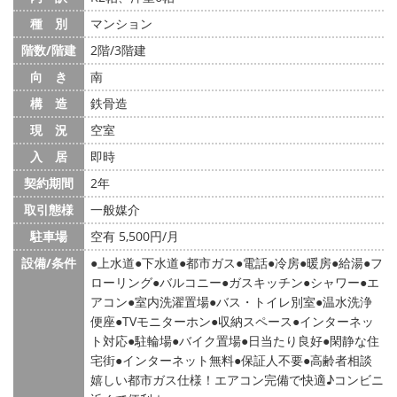
種 別
マンション
階数/階建
2階/3階建
向 き
南
構 造
鉄骨造
現 況
空室
入 居
即時
契約期間
2年
取引態様
一般媒介
駐車場
空有 5,500円/月
設備/条件
上水道
下水道
都市ガス
電話
冷房
暖房
給湯
フ
ローリング
バルコニー
ガスキッチン
シャワー
エ
アコン
室内洗濯置場
バス・トイレ別室
温水洗浄
便座
TVモニターホン
収納スペース
インターネッ
ト対応
駐輪場
バイク置場
日当たり良好
閑静な住
宅街
インターネット無料
保証人不要
高齢者相談
嬉しい都市ガス仕様！エアコン完備で快適♪コンビニ