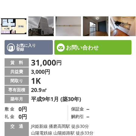
☆新築物件☆
☆インターネット無料物件☆
☆敷金·礼金0円物件☆
路線·駅から探す
お気に入り
お問い合わせ
登録
地域から探す
31,000
円
賃 料
3,000円
共益費
地図から探す
1K
間取り
スタッフ紹介
20.9㎡
専有面積
平成9年1月 (築30年)
築年月
スタッフ募集中
0円
－
敷 金
保証金
0円
－
礼 金
解約引
店舗情報·アクセス
交 通
JR姫新線 播磨高岡駅 徒歩30分
会社概要
山陽電鉄線 山陽姫路駅 徒歩33分