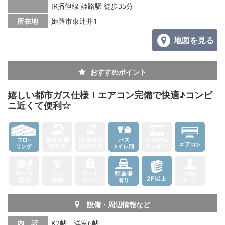
JR播但線 姫路駅 徒歩35分
メールでお問い合わせ
所在地
姫路市東辻井1
地図を見る
おすすめポイント
嬉しい都市ガス仕様！エアコン完備で快適♪コンビ
ニ近くて便利☆
設備・周辺情報など
内 訳
K2帖、洋室6帖