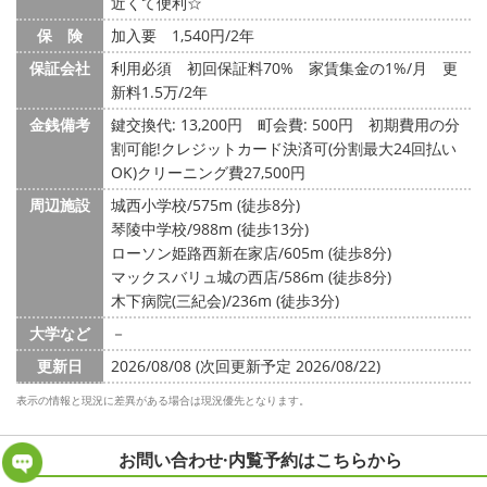
近くて便利☆
保 険
加入要 1,540円/2年
保証会社
利用必須 初回保証料70% 家賃集金の1%/月 更
新料1.5万/2年
金銭備考
鍵交換代: 13,200円
町会費: 500円
初期費用の分
割可能!クレジットカード決済可(分割最大24回払い
OK)クリーニング費27,500円
周辺施設
城西小学校/575m (徒歩8分)
琴陵中学校/988m (徒歩13分)
ローソン姫路西新在家店/605m (徒歩8分)
マックスバリュ城の西店/586m (徒歩8分)
木下病院(三紀会)/236m (徒歩3分)
大学など
－
更新日
2026/08/08 (次回更新予定 2026/08/22)
表示の情報と現況に差異がある場合は現況優先となります。
お問い合わせ·内覧予約は
こちらから