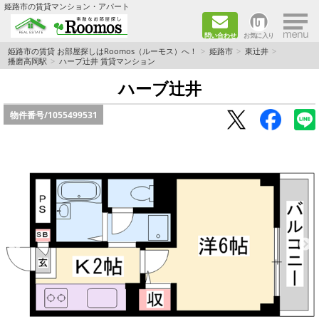
×
姫路市の賃貸マンション・アパート
問い合わせ
お気に入り
TOPページ
姫路市の賃貸 お部屋探しはRoomos（ルーモス）へ！
姫路市
東辻井
播磨高岡駅
ハーブ辻井 賃貸マンション
ファミリー向けの部屋を探す
ハーブ辻井
物件番号/
1055499531
一人暮らし向けの部屋を探す
ペットと暮らせる部屋を探す
カップル向けの部屋を探す
敷金礼金0円の部屋を探す
都市ガス&オール電化の部屋を探す
ネット無料の部屋を探す