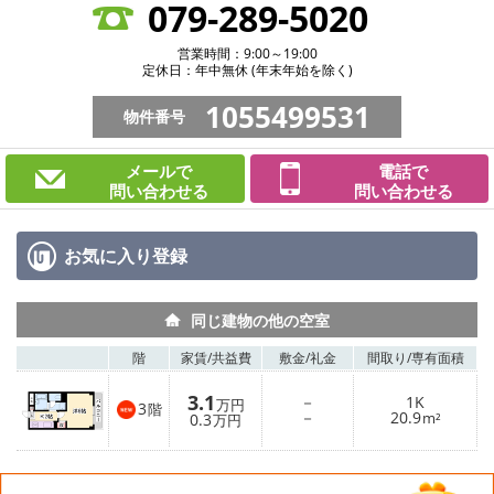
079-289-5020
営業時間：9:00～19:00
定休日：年中無休 (年末年始を除く)
1055499531
物件番号
メールで
電話で
問い合わせる
問い合わせる
お気に入り
登録
同じ建物の他の空室
階
家賃/
共益費
敷金/
礼金
間取り/
専有面積
3.1
－
1K
万円
3
階
－
20.9
0.3
m²
万円