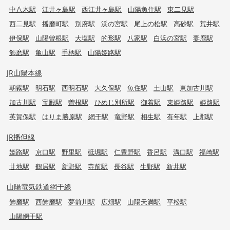
中八木駅
江井ヶ島駅
西江井ヶ島駅
山陽魚住駅
東二見駅
西二見駅
播磨町駅
別府駅
浜の宮駅
尾上の松駅
高砂駅
荒井駅
伊保駅
山陽曽根駅
大塩駅
的形駅
八家駅
白浜の宮駅
妻鹿駅
飾磨駅
亀山駅
手柄駅
山陽姫路駅
JR山陽本線
朝霧駅
明石駅
西明石駅
大久保駅
魚住駅
土山駅
東加古川駅
加古川駅
宝殿駅
曽根駅
ひめじ別所駅
御着駅
東姫路駅
姫路駅
英賀保駅
はりま勝原駅
網干駅
竜野駅
相生駅
有年駅
上郡駅
JR播但線
姫路駅
京口駅
野里駅
砥堀駅
仁豊野駅
香呂駅
溝口駅
福崎駅
甘地駅
鶴居駅
新野駅
寺前駅
長谷駅
生野駅
新井駅
山陽電気鉄道網干線
飾磨駅
西飾磨駅
夢前川駅
広畑駅
山陽天満駅
平松駅
山陽網干駅