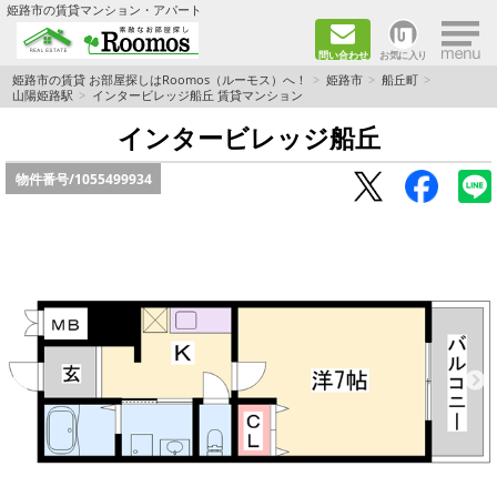
×
姫路市の賃貸マンション・アパート
問い合わせ
お気に入り
TOPページ
姫路市の賃貸 お部屋探しはRoomos（ルーモス）へ！
姫路市
船丘町
山陽姫路駅
インタービレッジ船丘 賃貸マンション
ファミリー向けの部屋を探す
インタービレッジ船丘
物件番号/
1055499934
一人暮らし向けの部屋を探す
ペットと暮らせる部屋を探す
カップル向けの部屋を探す
敷金礼金0円の部屋を探す
都市ガス&オール電化の部屋を探す
ネット無料の部屋を探す