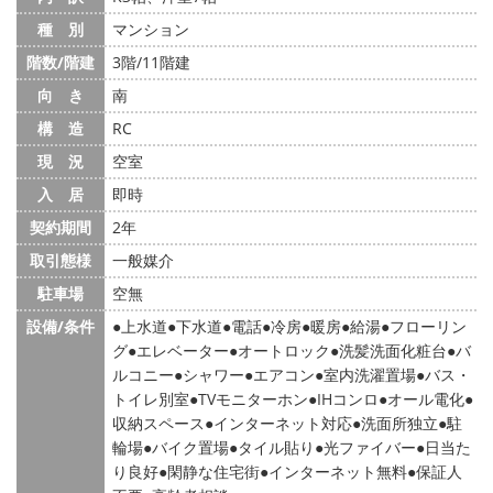
種 別
マンション
階数/階建
3階/11階建
向 き
南
構 造
RC
現 況
空室
入 居
即時
契約期間
2年
取引態様
一般媒介
駐車場
空無
設備/条件
上水道
下水道
電話
冷房
暖房
給湯
フローリン
グ
エレベーター
オートロック
洗髪洗面化粧台
バ
ルコニー
シャワー
エアコン
室内洗濯置場
バス・
トイレ別室
TVモニターホン
IHコンロ
オール電化
収納スペース
インターネット対応
洗面所独立
駐
輪場
バイク置場
タイル貼り
光ファイバー
日当た
り良好
閑静な住宅街
インターネット無料
保証人