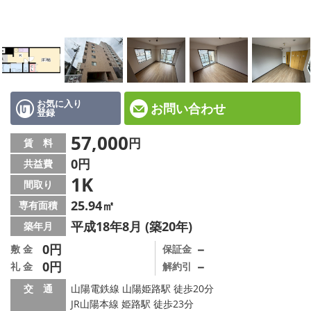
☆新築物件☆
☆インターネット無料物件☆
☆敷金·礼金0円物件☆
路線·駅から探す
お気に入り
お問い合わせ
登録
地域から探す
57,000
円
賃 料
0円
共益費
地図から探す
1K
間取り
スタッフ紹介
25.94㎡
専有面積
平成18年8月 (築20年)
築年月
スタッフ募集中
0円
－
敷 金
保証金
0円
－
礼 金
解約引
店舗情報·アクセス
交 通
山陽電鉄線 山陽姫路駅 徒歩20分
会社概要
JR山陽本線 姫路駅 徒歩23分