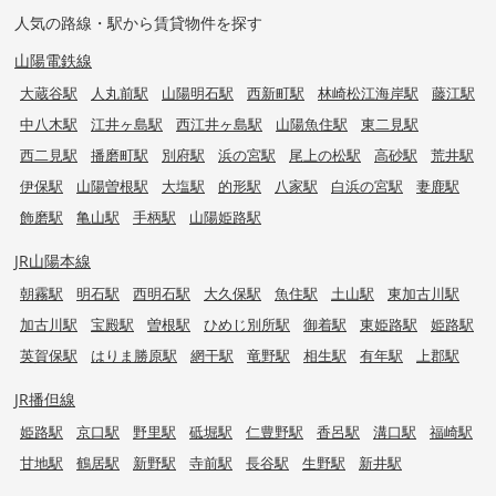
人気の路線・駅から賃貸物件を探す
山陽電鉄線
大蔵谷駅
人丸前駅
山陽明石駅
西新町駅
林崎松江海岸駅
藤江駅
中八木駅
江井ヶ島駅
西江井ヶ島駅
山陽魚住駅
東二見駅
西二見駅
播磨町駅
別府駅
浜の宮駅
尾上の松駅
高砂駅
荒井駅
伊保駅
山陽曽根駅
大塩駅
的形駅
八家駅
白浜の宮駅
妻鹿駅
飾磨駅
亀山駅
手柄駅
山陽姫路駅
JR山陽本線
朝霧駅
明石駅
西明石駅
大久保駅
魚住駅
土山駅
東加古川駅
加古川駅
宝殿駅
曽根駅
ひめじ別所駅
御着駅
東姫路駅
姫路駅
英賀保駅
はりま勝原駅
網干駅
竜野駅
相生駅
有年駅
上郡駅
JR播但線
姫路駅
京口駅
野里駅
砥堀駅
仁豊野駅
香呂駅
溝口駅
福崎駅
甘地駅
鶴居駅
新野駅
寺前駅
長谷駅
生野駅
新井駅