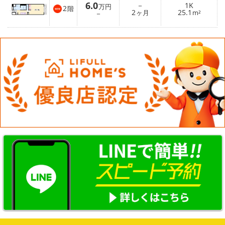
6.0
－
1K
万円
2
階
2
25.1
－
ヶ月
m²