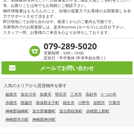
等、お困りごとは何でもお気軽にご相談下さい。
物件情報量はもちろんのこと、自慢の提案力でお客様のお部屋探しを全
力でサポートさせて頂きます。
即日現地にてお待ち合わせや、夜遅くからのご案内も可能です。
兵庫県内でのお部屋探しは、是非Roomos (ルーモス) にお任せ下さい。
スタッフ一同、お客様のご来店を心よりお待ちしております。
079-289-5020
営業時間：9:00～19:00
定休日：年中無休 (年末年始を除く)
メールで
お問い合わせ
人気のエリアから賃貸物件を探す
姫路市
加古川市
加東市
明石市
三木市
高砂市
たつの市
赤穂市
西脇市
揖保郡太子町
相生市
小野市
加西市
宍粟市
神崎郡福崎町
加古郡播磨町
加古郡稲美町
赤穂郡上郡町
神崎郡市川町
神崎郡神河町