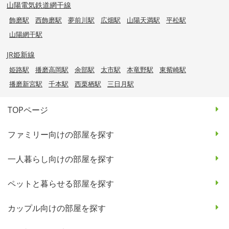
山陽電気鉄道網干線
飾磨駅
西飾磨駅
夢前川駅
広畑駅
山陽天満駅
平松駅
山陽網干駅
JR姫新線
姫路駅
播磨高岡駅
余部駅
太市駅
本竜野駅
東觜崎駅
播磨新宮駅
千本駅
西栗栖駅
三日月駅
TOPページ
ファミリー向けの部屋を探す
一人暮らし向けの部屋を探す
ペットと暮らせる部屋を探す
カップル向けの部屋を探す