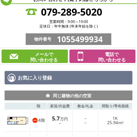
079-289-5020
営業時間：9:00～19:00
定休日：年中無休 (年末年始を除く)
1055499934
物件番号
メールで
電話で
問い合わせる
問い合わせる
お気に入り
登録
同じ建物の他の空室
階
家賃/
共益費
敷金/
礼金
間取り/
専有面積
5.7
－
1K
万円
4
階
－
25.94
－
m²