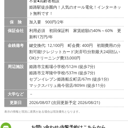
不要
高齢者相談
姫路駅徒歩圏内！人気のオール電化！インターネッ
ト無料です！
保 険
加入要 900円/2年
保証会社
利用必須 初回保証料 家賃総額の40%～60% 更
新料1万円/年
金銭備考
鍵交換代: 12,100円
町会費: 400円
初期費用の分
割可能!クレジットカード決済可(分割最大24回払い
OK)クリーニング費33,000円
周辺施設
姫路市立船場小学校/512m (徒歩7分)
姫路市立琴陵中学校/537m (徒歩7分)
セブンイレブン姫路船丘町店/67m (徒歩1分)
マックスバリュ南今宿店/809m (徒歩11分)
大学など
－
更新日
2026/08/07 (次回更新予定 2026/08/21)
表示の情報と現況に差異がある場合は現況優先となります。
お問い合わせ·内覧予約は
こちらから