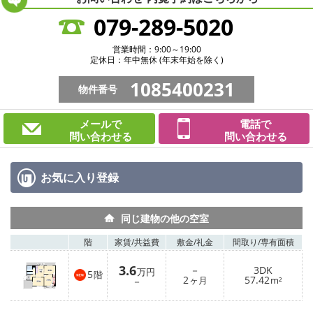
079-289-5020
営業時間：9:00～19:00
定休日：年中無休 (年末年始を除く)
1085400231
物件番号
メールで
電話で
問い合わせる
問い合わせる
お気に入り
登録
同じ建物の他の空室
階
家賃/
共益費
敷金/
礼金
間取り/
専有面積
3.6
－
3DK
万円
5
階
2
57.42
－
ヶ月
m²