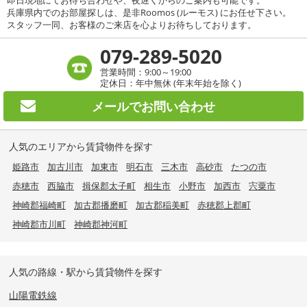
兵庫県内でのお部屋探しは、是非Roomos (ルーモス) にお任せ下さい。
スタッフ一同、お客様のご来店を心よりお待ちしております。
079-289-5020
営業時間：9:00～19:00
定休日：年中無休 (年末年始を除く)
メールで
お問い合わせ
人気のエリアから賃貸物件を探す
姫路市
加古川市
加東市
明石市
三木市
高砂市
たつの市
赤穂市
西脇市
揖保郡太子町
相生市
小野市
加西市
宍粟市
神崎郡福崎町
加古郡播磨町
加古郡稲美町
赤穂郡上郡町
神崎郡市川町
神崎郡神河町
人気の路線・駅から賃貸物件を探す
山陽電鉄線