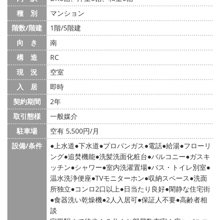
種 別
マンション
階数/階建
1階/5階建
向 き
南
構 造
RC
現 況
空室
入 居
即時
契約期間
2年
取引態様
一般媒介
駐車場
空有 5,500円/月
設備/条件
上水道
下水道
プロパンガス
電話
給湯
フローリ
ング
追焚機能
洗髪洗面化粧台
バルコニー
ガスキ
ッチン
シャワー
室内洗濯置場
バス・トイレ別室
温水洗浄便座
TVモニターホン
収納スペース
洗面
所独立
コンロ2口以上
日当たり良好
閑静な住宅街
食器洗い乾燥機
2人入居可
保証人不要
高齢者相
談