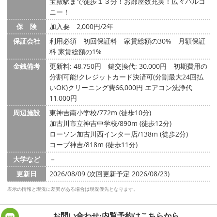
宝殿駅まで徒歩１３分！お部屋数充実！広々バルコ
ニー！
保 険
加入要 2,000円/2年
保証会社
利用必須 初回保証料 家賃総額の30% 月額保証
料 家賃総額の1%
金銭備考
更新料: 48,750円
鍵交換代: 30,000円
初期費用の
分割可能!クレジットカード決済可(分割最大24回払
いOK)クリーニング費66,000円 エアコン洗浄代
11,000円
周辺施設
東神吉南小学校/772m (徒歩10分)
加古川市立神吉中学校/890m (徒歩12分)
ローソン加古川西インター店/138m (徒歩2分)
コープ神吉/818m (徒歩11分)
大学など
－
更新日
2026/08/09 (次回更新予定 2026/08/23)
表示の情報と現況に差異がある場合は現況優先となります。
お問い合わせ·内覧予約は
こちらから