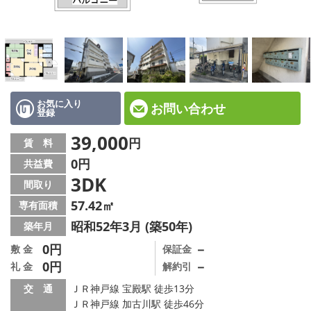
☆新築物件☆
☆インターネット無料物件☆
☆敷金·礼金0円物件☆
路線·駅から探す
お気に入り
お問い合わせ
登録
地域から探す
39,000
円
賃 料
0円
共益費
地図から探す
3DK
間取り
スタッフ紹介
57.42㎡
専有面積
昭和52年3月 (築50年)
築年月
スタッフ募集中
0円
－
敷 金
保証金
0円
－
礼 金
解約引
店舗情報·アクセス
交 通
ＪＲ神戸線 宝殿駅 徒歩13分
会社概要
ＪＲ神戸線 加古川駅 徒歩46分