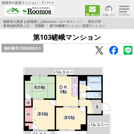
×
姫路市の賃貸マンション・アパート
問い合わせ
お気に入り
TOPページ
姫路市の賃貸 お部屋探しはRoomos（ルーモス）へ！
加古川市
東神吉町西井ノ口
宝殿駅
第103嵯峨マンション 賃貸マンション
ファミリー向けの部屋を探す
第103嵯峨マンション
物件番号/
1085400231
一人暮らし向けの部屋を探す
ペットと暮らせる部屋を探す
カップル向けの部屋を探す
敷金礼金0円の部屋を探す
都市ガス&オール電化の部屋を探す
ネット無料の部屋を探す