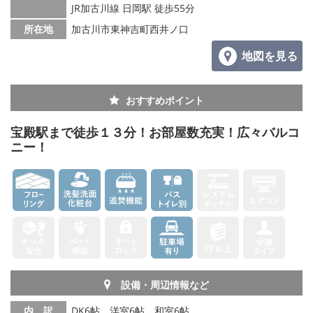
JR加古川線 日岡駅 徒歩55分
メールでお問い合わせ
所在地
加古川市東神吉町西井ノ口
地図を見る
おすすめポイント
宝殿駅まで徒歩１３分！お部屋数充実！広々バルコ
ニー！
設備・周辺情報など
内 訳
DK6帖、洋室6帖、和室6帖