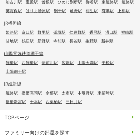
加古川駅
宝殿駅
曽根駅
ひめじ別所駅
御着駅
東姫路駅
姫路駅
英賀保駅
はりま勝原駅
網干駅
竜野駅
相生駅
有年駅
上郡駅
JR播但線
姫路駅
京口駅
野里駅
砥堀駅
仁豊野駅
香呂駅
溝口駅
福崎駅
甘地駅
鶴居駅
新野駅
寺前駅
長谷駅
生野駅
新井駅
山陽電気鉄道網干線
飾磨駅
西飾磨駅
夢前川駅
広畑駅
山陽天満駅
平松駅
山陽網干駅
JR姫新線
姫路駅
播磨高岡駅
余部駅
太市駅
本竜野駅
東觜崎駅
播磨新宮駅
千本駅
西栗栖駅
三日月駅
TOPページ
ファミリー向けの部屋を探す