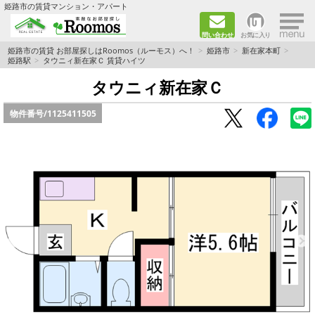
×
姫路市の賃貸マンション・アパート
問い合わせ
お気に入り
TOPページ
姫路市の賃貸 お部屋探しはRoomos（ルーモス）へ！
姫路市
新在家本町
姫路駅
タウニィ新在家Ｃ 賃貸ハイツ
ファミリー向けの部屋を探す
タウニィ新在家Ｃ
物件番号/
1125411505
一人暮らし向けの部屋を探す
ペットと暮らせる部屋を探す
カップル向けの部屋を探す
敷金礼金0円の部屋を探す
都市ガス&オール電化の部屋を探す
ネット無料の部屋を探す