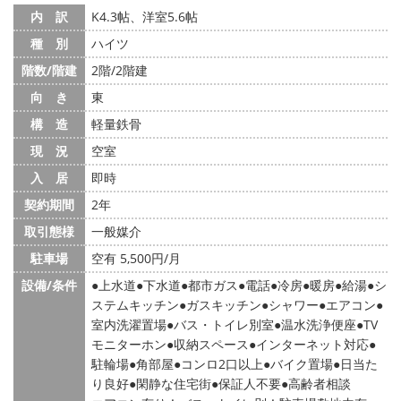
内 訳
K4.3帖、洋室5.6帖
種 別
ハイツ
階数/階建
2階/2階建
向 き
東
構 造
軽量鉄骨
現 況
空室
入 居
即時
契約期間
2年
取引態様
一般媒介
駐車場
空有 5,500円/月
設備/条件
上水道
下水道
都市ガス
電話
冷房
暖房
給湯
シ
ステムキッチン
ガスキッチン
シャワー
エアコン
室内洗濯置場
バス・トイレ別室
温水洗浄便座
TV
モニターホン
収納スペース
インターネット対応
駐輪場
角部屋
コンロ2口以上
バイク置場
日当た
り良好
閑静な住宅街
保証人不要
高齢者相談