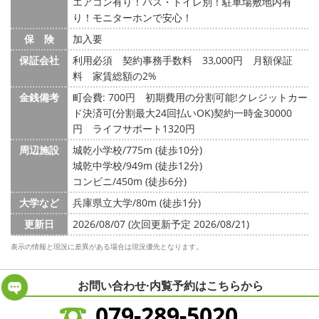
エアコン有り！バス・トイレ別！駐車場敷地内有
り！モニターホンで安心！
保 険
加入要
保証会社
利用必須 契約事務手数料 33,000円 月額保証
料 家賃総額の2%
金銭備考
町会費: 700円
初期費用の分割可能!クレジットカー
ド決済可(分割最大24回払いOK)契約一時金30000
円 ライフサポート1320円
周辺施設
城乾小学校/775m (徒歩10分)
城乾中学校/949m (徒歩12分)
コンビニ/450m (徒歩6分)
大学など
兵庫県立大学/80m (徒歩1分)
更新日
2026/08/07 (次回更新予定 2026/08/21)
表示の情報と現況に差異がある場合は現況優先となります。
お問い合わせ·内覧予約は
こちらから
079-289-5020