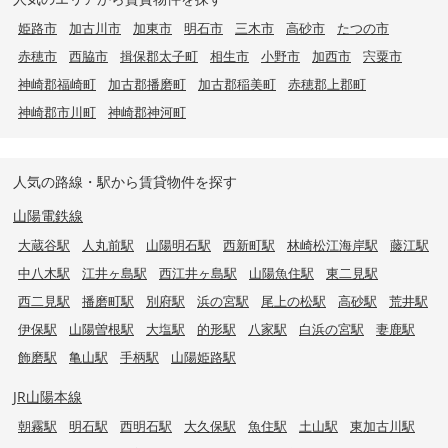
姫路市
加古川市
加東市
明石市
三木市
高砂市
たつの市
赤穂市
西脇市
揖保郡太子町
相生市
小野市
加西市
宍粟市
神崎郡福崎町
加古郡播磨町
加古郡稲美町
赤穂郡上郡町
神崎郡市川町
神崎郡神河町
人気の路線・駅から賃貸物件を探す
山陽電鉄線
大蔵谷駅
人丸前駅
山陽明石駅
西新町駅
林崎松江海岸駅
藤江駅
中八木駅
江井ヶ島駅
西江井ヶ島駅
山陽魚住駅
東二見駅
西二見駅
播磨町駅
別府駅
浜の宮駅
尾上の松駅
高砂駅
荒井駅
伊保駅
山陽曽根駅
大塩駅
的形駅
八家駅
白浜の宮駅
妻鹿駅
飾磨駅
亀山駅
手柄駅
山陽姫路駅
JR山陽本線
朝霧駅
明石駅
西明石駅
大久保駅
魚住駅
土山駅
東加古川駅