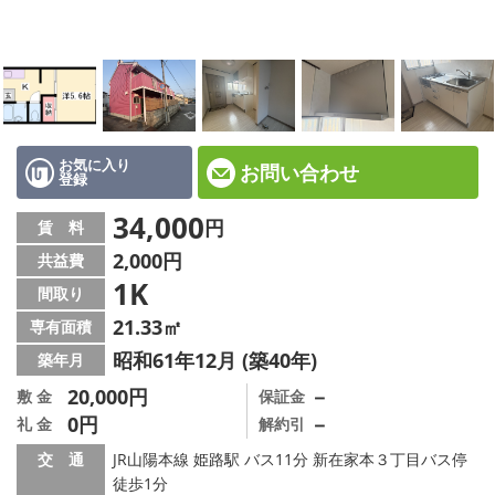
☆新築物件☆
☆インターネット無料物件☆
☆敷金·礼金0円物件☆
路線·駅から探す
お気に入り
お問い合わせ
登録
地域から探す
34,000
円
賃 料
2,000円
共益費
地図から探す
1K
間取り
スタッフ紹介
21.33㎡
専有面積
昭和61年12月 (築40年)
築年月
スタッフ募集中
20,000円
－
敷 金
保証金
0円
－
礼 金
解約引
店舗情報·アクセス
交 通
JR山陽本線 姫路駅 バス11分 新在家本３丁目バス停
会社概要
徒歩1分