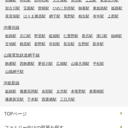
加古川駅
宝殿駅
曽根駅
ひめじ別所駅
御着駅
東姫路駅
姫路駅
英賀保駅
はりま勝原駅
網干駅
竜野駅
相生駅
有年駅
上郡駅
JR播但線
姫路駅
京口駅
野里駅
砥堀駅
仁豊野駅
香呂駅
溝口駅
福崎駅
甘地駅
鶴居駅
新野駅
寺前駅
長谷駅
生野駅
新井駅
山陽電気鉄道網干線
飾磨駅
西飾磨駅
夢前川駅
広畑駅
山陽天満駅
平松駅
山陽網干駅
JR姫新線
姫路駅
播磨高岡駅
余部駅
太市駅
本竜野駅
東觜崎駅
播磨新宮駅
千本駅
西栗栖駅
三日月駅
TOPページ
ファミリー向けの部屋を探す