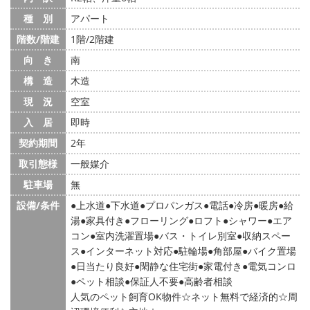
種 別
アパート
階数/階建
1階/2階建
向 き
南
構 造
木造
現 況
空室
入 居
即時
契約期間
2年
取引態様
一般媒介
駐車場
無
設備/条件
上水道
下水道
プロパンガス
電話
冷房
暖房
給
湯
家具付き
フローリング
ロフト
シャワー
エア
コン
室内洗濯置場
バス・トイレ別室
収納スペー
ス
インターネット対応
駐輪場
角部屋
バイク置場
日当たり良好
閑静な住宅街
家電付き
電気コンロ
ペット相談
保証人不要
高齢者相談
人気のペット飼育OK物件☆ネット無料で経済的☆周