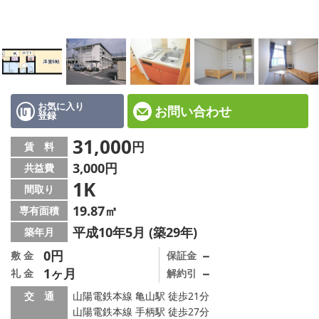
☆新築物件☆
☆インターネット無料物件☆
☆敷金·礼金0円物件☆
路線·駅から探す
お気に入り
お問い合わせ
登録
地域から探す
31,000
円
賃 料
3,000円
共益費
地図から探す
1K
間取り
スタッフ紹介
19.87㎡
専有面積
平成10年5月 (築29年)
築年月
スタッフ募集中
0円
－
敷 金
保証金
1ヶ月
－
礼 金
解約引
店舗情報·アクセス
交 通
山陽電鉄本線 亀山駅 徒歩21分
会社概要
山陽電鉄本線 手柄駅 徒歩27分