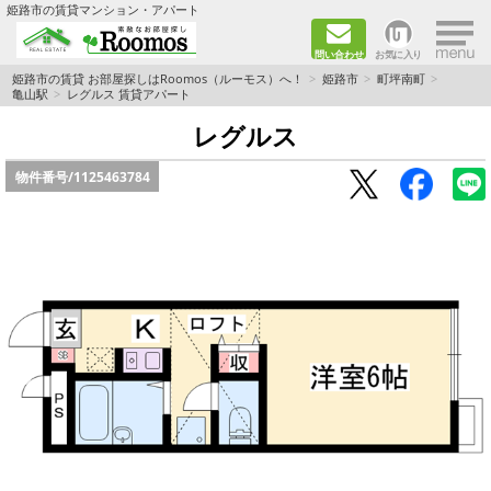
×
姫路市の賃貸マンション・アパート
問い合わせ
お気に入り
TOPページ
姫路市の賃貸 お部屋探しはRoomos（ルーモス）へ！
姫路市
町坪南町
亀山駅
レグルス 賃貸アパート
ファミリー向けの部屋を探す
レグルス
物件番号/
1125463784
一人暮らし向けの部屋を探す
ペットと暮らせる部屋を探す
カップル向けの部屋を探す
敷金礼金0円の部屋を探す
都市ガス&オール電化の部屋を探す
ネット無料の部屋を探す