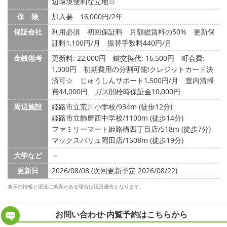
辺環境便利な立地☆
保 険
加入要 16,000円/2年
保証会社
利用必須 初回保証料 月額総賃料の50% 更新保
証料1,100円/月 振替手数料440円/月
金銭備考
更新料: 22,000円
鍵交換代: 16,500円
町会費:
1,000円
初期費用の分割可能!クレジットカード決
済可☆ じゅうしんサポート1,500円/月 室内清掃
費44,000円 ガス開栓時保証金10,000円
周辺施設
姫路市立荒川小学校/934m (徒歩12分)
姫路市立飾磨西中学校/1100m (徒歩14分)
ファミリーマート姫路構四丁目店/518m (徒歩7分)
マックスバリュ岡田店/1508m (徒歩19分)
大学など
－
更新日
2026/08/08 (次回更新予定 2026/08/22)
表示の情報と現況に差異がある場合は現況優先となります。
お問い合わせ·内覧予約は
こちらから