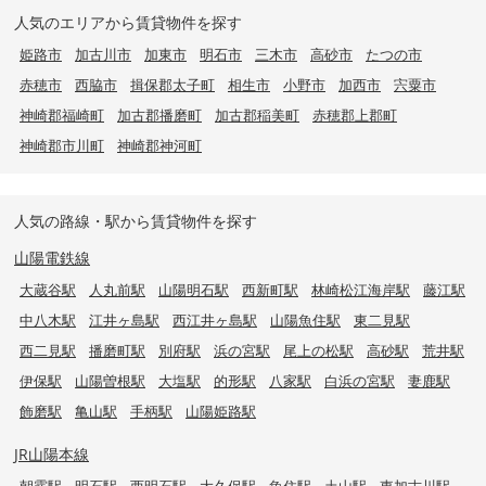
人気のエリアから賃貸物件を探す
姫路市
加古川市
加東市
明石市
三木市
高砂市
たつの市
赤穂市
西脇市
揖保郡太子町
相生市
小野市
加西市
宍粟市
神崎郡福崎町
加古郡播磨町
加古郡稲美町
赤穂郡上郡町
神崎郡市川町
神崎郡神河町
人気の路線・駅から賃貸物件を探す
山陽電鉄線
大蔵谷駅
人丸前駅
山陽明石駅
西新町駅
林崎松江海岸駅
藤江駅
中八木駅
江井ヶ島駅
西江井ヶ島駅
山陽魚住駅
東二見駅
西二見駅
播磨町駅
別府駅
浜の宮駅
尾上の松駅
高砂駅
荒井駅
伊保駅
山陽曽根駅
大塩駅
的形駅
八家駅
白浜の宮駅
妻鹿駅
飾磨駅
亀山駅
手柄駅
山陽姫路駅
JR山陽本線
朝霧駅
明石駅
西明石駅
大久保駅
魚住駅
土山駅
東加古川駅