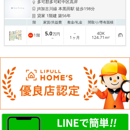
多可郡多可町中区高岸
JR加古川線 本黒田駅 徒歩198分
メールでお問い合わせ
貸家 1階建 築56年
お気
階
家賃/
共益費
敷金/
礼金
間取り/
専有面積
5.0
－
4DK
万円
1
階
お
1
124.71
－
ヶ月
m²
気
に
入
り
登
録