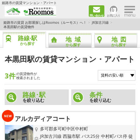
×
姫路市の賃貸マンション・アパート
問い合わせ
お気に入り
TOPページ
姫路市の賃貸 お部屋探しはRoomos（ルーモス）へ！
JR加古川線
本黒田駅の賃貸物件
ファミリー向けの部屋を探す
路線·駅
地域
地図
から探す
から探す
から探す
一人暮らし向けの部屋を探す
本黒田駅の賃貸マンション・アパート
ペットと暮らせる部屋を探す
3件
の賃貸物件が
検索されました
カップル向けの部屋を探す
路線･駅
条件
敷金礼金0円の部屋を探す
を絞り込む
を絞り込む
都市ガス&オール電化の部屋を探す
アルカディアコート
ネット無料の部屋を探す
多可郡多可町中区中村町
JR加古川線 西脇市駅 バス25分 中村町バス停 徒