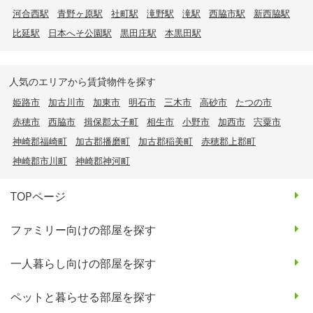
河合西駅
青野ヶ原駅
社町駅
滝野駅
滝駅
西脇市駅
新西脇駅
比延駅
日本へそ公園駅
黒田庄駅
本黒田駅
人気のエリアから賃貸物件を探す
姫路市
加古川市
加東市
明石市
三木市
高砂市
たつの市
赤穂市
西脇市
揖保郡太子町
相生市
小野市
加西市
宍粟市
神崎郡福崎町
加古郡播磨町
加古郡稲美町
赤穂郡上郡町
神崎郡市川町
神崎郡神河町
TOPページ
ファミリー向けの部屋を探す
一人暮らし向けの部屋を探す
ペットと暮らせる部屋を探す