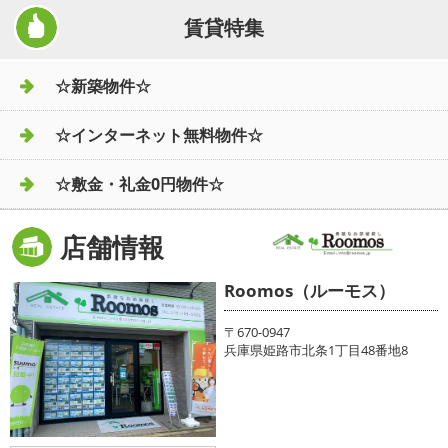
賃貸特集
☆新築物件☆
☆インターネット無料物件☆
☆敷金・礼金0円物件☆
店舗情報
Roomos（ルーモス）
〒670-0947
兵庫県姫路市北条1丁目48番地8