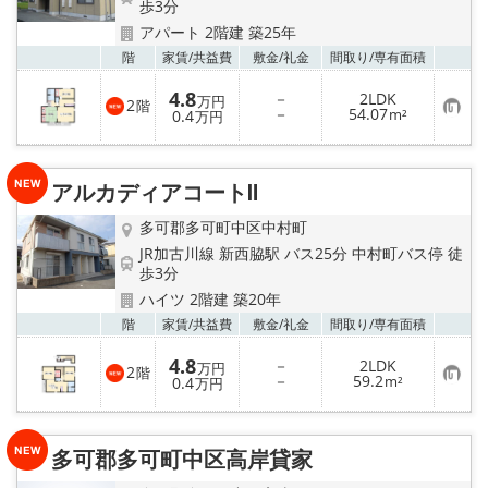
☆新築物件☆
歩3分
アパート 2階建 築25年
☆インターネット無料物件☆
お気
階
家賃/
共益費
敷金/
礼金
間取り/
専有面積
4.8
－
2LDK
万円
2
階
☆敷金·礼金0円物件☆
お
－
54.07
0.4
m²
万円
気
に
入
路線·駅から探す
り
アルカディアコートⅡ
登
録
地域から探す
多可郡多可町中区中村町
JR加古川線 新西脇駅 バス25分 中村町バス停 徒
地図から探す
歩3分
ハイツ 2階建 築20年
スタッフ紹介
お気
階
家賃/
共益費
敷金/
礼金
間取り/
専有面積
4.8
－
2LDK
スタッフ募集中
万円
2
階
お
－
59.2
0.4
m²
万円
気
に
店舗情報·アクセス
入
り
多可郡多可町中区高岸貸家
登
録
会社概要