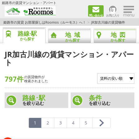
×
姫路市の賃貸マンション・アパート
問い合わせ
お気に入り
TOPページ
姫路市の賃貸 お部屋探しはRoomos（ルーモス）へ！
JR加古川線の賃貸物件
路線·駅
地域
地図
ファミリー向けの部屋を探す
から探す
から探す
から探す
一人暮らし向けの部屋を探す
JR加古川線の賃貸マンション・アパー
ト
ペットと暮らせる部屋を探す
797件
の賃貸物件が
カップル向けの部屋を探す
検索されました
敷金礼金0円の部屋を探す
路線･駅
条件
を絞り込む
を絞り込む
都市ガス&オール電化の部屋を探す
1
2
3
4
5
ネット無料の部屋を探す