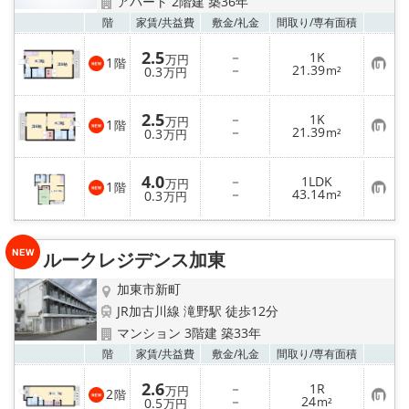
アパート 2階建 築36年
お気
階
家賃/
共益費
敷金/
礼金
間取り/
専有面積
2.5
－
1K
万円
1
階
お
－
21.39
0.3
m²
万円
気
に
入
2.5
－
1K
り
万円
1
階
お
－
21.39
登
0.3
m²
万円
気
録
に
入
4.0
－
1LDK
り
万円
1
階
お
－
43.14
登
0.3
m²
万円
気
録
に
入
り
ルークレジデンス加東
登
録
加東市新町
JR加古川線 滝野駅 徒歩12分
マンション 3階建 築33年
お気
階
家賃/
共益費
敷金/
礼金
間取り/
専有面積
2.6
－
1R
万円
2
階
お
－
24
0.5
m²
万円