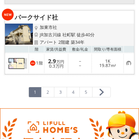
登
録
パークサイド社
加東市社
JR加古川線 社町駅 徒歩40分
アパート 2階建 築34年
お気
階
家賃/
共益費
敷金/
礼金
間取り/
専有面積
2.9
－
1K
万円
1
階
お
－
19.87
0.3
m²
万円
気
に
入
り
登
録
1
2
3
4
5