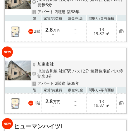
徒歩3分
アパート 2階建 築38年
お気
階
家賃/
共益費
敷金/
礼金
間取り/
専有面積
2.8
－
1R
万円
2
階
お
－
19.87
－
m²
気
に
入
り
登
録
加東市社
JR加古川線 社町駅 バス12分 嬉野住宅前バス停
徒歩3分
アパート 2階建 築38年
お気
階
家賃/
共益費
敷金/
礼金
間取り/
専有面積
2.8
－
1R
万円
1
階
お
－
19.87
－
m²
気
に
入
り
ヒューマンハイツⅠ
登
録