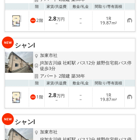
お気
階
家賃/
共益費
敷金/
礼金
間取り/
専有面積
2.8
－
1R
万円
2
階
お
－
19.87
－
m²
気
に
入
り
シャンⅠ
登
録
加東市社
JR加古川線 社町駅 バス12分 嬉野住宅前バス停
徒歩3分
アパート 2階建 築38年
お気
階
家賃/
共益費
敷金/
礼金
間取り/
専有面積
2.8
－
1R
万円
1
階
お
－
19.87
－
m²
気
に
入
り
シャンⅠ
登
録
加東市社
JR加古川線 社町駅 バス12分 嬉野住宅前バス停