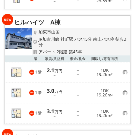
お
－
23.59
－
m²
気
に
入
り
ヒルハイツ A棟
登
録
加東市山国
JR加古川線 社町駅 バス15分 南山バス停 徒歩3
分
アパート 2階建 築45年
お気
階
家賃/
共益費
敷金/
礼金
間取り/
専有面積
2.1
－
1DK
万円
1
階
お
－
19.26
－
m²
気
に
入
3.0
－
1DK
り
万円
1
階
お
－
19.26
登
－
m²
気
録
に
入
3.1
－
1DK
り
万円
1
階
お
－
19.26
登
－
m²
気
録
に
入
り