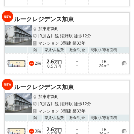
気
に
入
り
ルークレジデンス加東
登
録
加東市新町
JR加古川線 滝野駅 徒歩12分
マンション 3階建 築33年
お気
階
家賃/
共益費
敷金/
礼金
間取り/
専有面積
2.6
－
1R
万円
2
階
お
－
24
0.5
m²
万円
気
に
入
り
ルークレジデンス加東
登
録
加東市新町
JR加古川線 滝野駅 徒歩12分
マンション 3階建 築33年
お気
階
家賃/
共益費
敷金/
礼金
間取り/
専有面積
2.6
－
1R
万円
3
階
お
－
24
0.5
m²