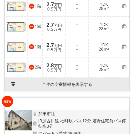
2.7
－
1DK
万円
1
階
お
－
28
0.5
m²
万円
気
に
入
2.7
－
1DK
り
万円
1
階
お
－
28
登
0.5
m²
万円
気
録
に
入
2.7
－
1DK
り
万円
1
階
お
－
28
登
0.5
m²
万円
気
録
に
入
2.8
－
1DK
り
万円
2
階
お
－
28
登
0.5
m²
万円
気
録
に
入
全件の空室情報を表示する
り
登
録
加東市社
JR加古川線 社町駅 バス12分 嬉野住宅前バス停
徒歩3分
アパート 2階建 築38年