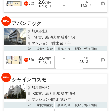
2.6
－
1K
万円
3
階
お
－
19.5
0.5
m²
万円
気
に
入
り
アバンテック
登
録
加東市北野
JR加古川線 滝野駅 徒歩13分
マンション 3階建 築30年
お気
階
家賃/
共益費
敷金/
礼金
間取り/
専有面積
2.6
－
1K
万円
3
階
お
－
23.18
0.7
m²
万円
気
に
入
り
シャインコスモ
登
録
加東市松沢
JR加古川線 社町駅 徒歩18分
マンション 4階建 築37年
お気
階
家賃/
共益費
敷金/
礼金
間取り/
専有面積