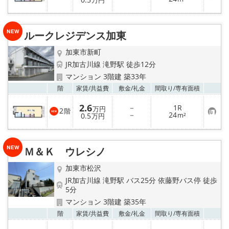
万円
気
に
入
り
ルークレジデンス加東
登
録
加東市新町
JR加古川線 滝野駅 徒歩12分
マンション 3階建 築33年
お気
階
家賃/
共益費
敷金/
礼金
間取り/
専有面積
2.6
－
1R
万円
2
階
お
－
24
0.5
m²
万円
気
に
入
り
Ｍ＆Ｋ ウレシノ
登
録
加東市松沢
JR加古川線 滝野駅 バス25分 依藤野バス停 徒歩
5分
マンション 3階建 築35年
お気
階
家賃/
共益費
敷金/
礼金
間取り/
専有面積