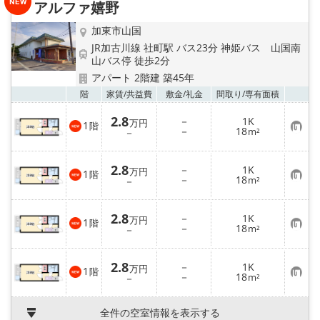
アルファ嬉野
加東市山国
JR加古川線 社町駅 バス23分 神姫バス 山国南
山バス停 徒歩2分
アパート 2階建 築45年
お気
階
家賃/
共益費
敷金/
礼金
間取り/
専有面積
2.8
－
1K
万円
1
階
お
－
18
－
m²
気
に
入
2.8
－
1K
り
万円
1
階
お
－
18
登
－
m²
気
録
に
入
2.8
－
1K
り
万円
1
階
お
－
18
登
－
m²
気
録
に
入
2.8
－
1K
り
万円
1
階
お
－
18
登
－
m²
気
録
に
入
全件の空室情報を表示する
り