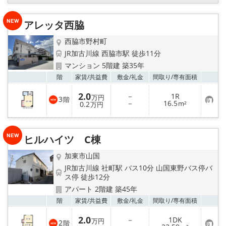
登
録
メールでお問い合わせ
アレッタ西脇
西脇市野村町
JR加古川線 西脇市駅 徒歩11分
マンション 5階建 築35年
お気
階
家賃/
共益費
敷金/
礼金
間取り/
専有面積
2.0
－
1R
万円
3
階
お
－
16.5
0.2
m²
万円
気
に
入
り
ヒルハイツ C棟
登
録
加東市山国
JR加古川線 社町駅 バス10分 山国東野バス停バ
ス停 徒歩12分
アパート 2階建 築45年
お気
階
家賃/
共益費
敷金/
礼金
間取り/
専有面積
2.0
－
1DK
万円
2
階