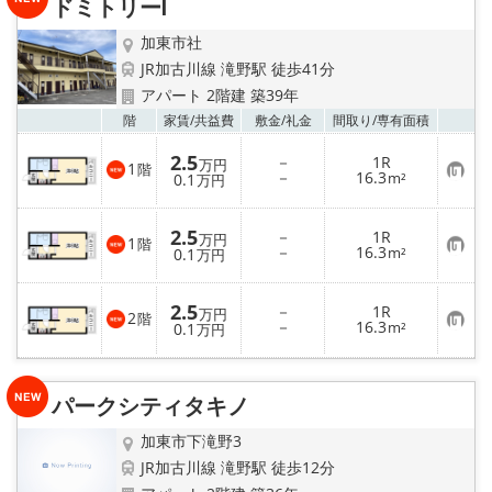
ドミトリーⅠ
登
録
加東市社
JR加古川線 滝野駅 徒歩41分
アパート 2階建 築39年
お気
階
家賃/
共益費
敷金/
礼金
間取り/
専有面積
2.5
－
1R
万円
1
階
お
－
16.3
0.1
m²
万円
気
に
入
2.5
－
1R
り
万円
1
階
お
－
16.3
登
0.1
m²
万円
気
録
に
入
2.5
－
1R
り
万円
2
階
お
－
16.3
登
0.1
m²
万円
気
録
に
入
り
パークシティタキノ
登
録
加東市下滝野3
JR加古川線 滝野駅 徒歩12分