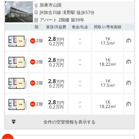
加東市山国
JR加古川線 滝野駅 徒歩57分
アパート 2階建 築39年
お気
階
家賃/
共益費
敷金/
礼金
間取り/
専有面積
2.8
－
1K
万円
2
階
お
－
17.5
0.2
m²
万円
気
に
入
2.8
－
1K
り
万円
2
階
お
－
18.22
登
0.2
m²
万円
気
録
に
入
2.8
－
1K
り
万円
2
階
お
－
17.5
登
0.2
m²
万円
気
録
に
入
2.8
－
1K
り
万円
2
階
お
－
18.22
登
0.2
m²
万円
気
録
に
入
全件の空室情報を表示する
り
登
録