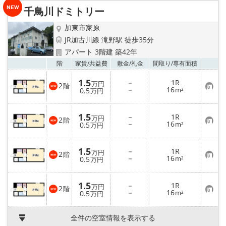
☆新築物件☆
千鳥川ドミトリー
☆インターネット無料物件☆
加東市家原
JR加古川線 滝野駅 徒歩35分
☆敷金·礼金0円物件☆
アパート 3階建 築42年
お気
階
家賃/
共益費
敷金/
礼金
間取り/
専有面積
路線·駅から探す
1.5
－
1R
万円
2
階
お
－
16
0.5
m²
万円
気
地域から探す
に
入
1.5
－
1R
り
万円
2
階
地図から探す
お
－
16
登
0.5
m²
万円
気
録
に
入
スタッフ紹介
1.5
－
1R
り
万円
2
階
お
－
16
登
0.5
m²
万円
気
録
スタッフ募集中
に
入
1.5
－
1R
り
万円
2
階
お
－
16
登
0.5
m²
万円
店舗情報·アクセス
気
録
に
入
全件の空室情報を表示する
会社概要
り