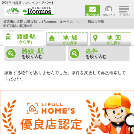
×
姫路市の賃貸マンション・アパート
問い合わせ
お気に入り
TOPページ
姫路市の賃貸 お部屋探しはRoomos（ルーモス）へ！
JR加古川線
船町口駅の賃貸物件
ファミリー向けの部屋を探す
路線·駅
地域
地図
から探す
から探す
から探す
一人暮らし向けの部屋を探す
路線･駅
条件
を絞り込む
を絞り込む
ペットと暮らせる部屋を探す
該当する物件がありませんでした。条件を変更して再度検索して
カップル向けの部屋を探す
ください。
敷金礼金0円の部屋を探す
都市ガス&オール電化の部屋を探す
ネット無料の部屋を探す