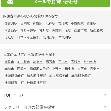
メールで
お問い合わせ
JR加古川線の駅から賃貸物件を探す
加古川駅
日岡駅
神野駅
厄神駅
市場駅
小野町駅
粟生駅
河合西駅
青野ヶ原駅
社町駅
滝野駅
滝駅
西脇市駅
新西脇駅
比延駅
日本へそ公園駅
黒田庄駅
本黒田駅
人気のエリアから賃貸物件を探す
姫路市
加古川市
加東市
明石市
三木市
高砂市
たつの市
赤穂市
西脇市
揖保郡太子町
小野市
相生市
加西市
宍粟市
神崎郡福崎町
加古郡播磨町
加古郡稲美町
赤穂郡上郡町
神崎郡市川町
神崎郡神河町
TOPページ
ファミリー向けの部屋を探す