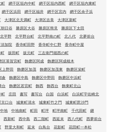
北町
網干区垣内中町
網干区垣内西町
網干区垣内東町
網干区浜田
網干区福井
網干区宮内
網干区余子浜
町
大津区北天満町
大津区吉美
大津区新町
区朝日谷
勝原区大谷
勝原区熊見
勝原区下太田
北平野
北平野台町
北平野南の町
北八代
北夢前台
町須加院
香寺町田野
香寺町中仁野
香寺町中屋
幸町
坂田町
坂元町
三左衛門堀西の町
磨区英賀宮町
飾磨区阿成
飾磨区阿成植木
区上野田
飾磨区加茂
飾磨区加茂東
飾磨区栄町
都倉
飾磨区中島
飾磨区中野田
飾磨区中浜町
崎台
飾磨区若宮町
飾西
飾西台
飾東町北山
寺町
庄田
書写
書写台
白国
白浜町
白浜町宇佐崎北
町京口台
城東町清水
城東町竹之門
城東町毘沙門
中地
中地南町
町田
町坪
町坪南町
千代田町
継
西新町
西中島
西二階町
西延末
西八代町
西夢前台
町
野里大和町
延末
白鳥台
花影町
花田町一本松