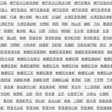
大江島
網干区大江島寺前町
網干区大江島古川町
網干区興浜
網干区垣内
区坂上
網干区坂出
網干区新在家
網干区田井
網干区高田
網干区津市場
岩端町
打越
梅ケ枝町
梅ケ谷町
大塩町
大津区恵美酒町
大津区勘兵衛
大津区平松
大津区真砂町
大野町
岡田
岡町
柿山伏
鍵町
刀出
勝原
野
神屋町
亀井町
亀山
川西
川西台
神田町
北今宿
北新在家
北原
保町
栗山町
車崎
景福寺前
香寺町相坂
香寺町犬飼
香寺町香呂
香寺
二階町
河間町
小利木町
紺屋町
五軒邸
呉服町
五郎右衛門邸
西庄
磨区英賀清水町
飾磨区英賀西町
飾磨区英賀東町
飾磨区英賀保駅前町
飾
磨区今在家
飾磨区今在家北
飾磨区恵美酒
飾磨区構
飾磨区鎌倉町
飾磨
飾磨区高町
飾磨区蓼野町
飾磨区玉地
飾磨区付城
飾磨区天神
飾磨区
飾磨区宮
飾磨区三宅
飾磨区妻鹿
飾磨区矢倉町
飾磨区山崎
飾磨区山
町東阿保
四郷町本郷
四郷町見野
四郷町山脇
東雲町
忍町
下手野
下
町
新在家
新在家中の町
新在家本町
神和町
実法寺
十二所前町
城東
竹田町
龍野町
立町
田寺
田寺東
玉手
大黒壱丁町
大寿台
大善町
南
豊沢町
豊富町甲丘
同心町
名古山町
南条
二階町
西今宿
西新在家
前町
野里月丘町
野里寺町
野里中町
野里東同心町
野里東町
野里堀留