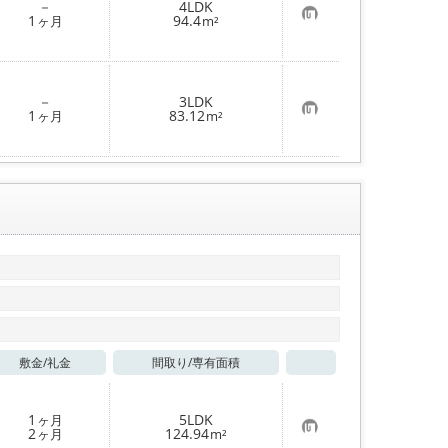
－
4LDK
録
お
1
94.4
ヶ月
m²
気
に
入
り
登
－
3LDK
録
お
1
83.12
ヶ月
m²
気
に
入
り
登
録
敷金/
礼金
間取り/
専有面積
お気に入り
1
5LDK
ヶ月
お
2
124.94
ヶ月
m²
気