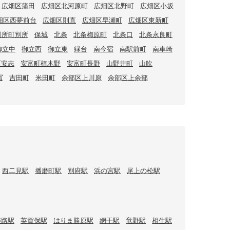
広畑区蒲田
広畑区北河原町
広畑区北野町
広畑区小坂
畑区西夢前台
広畑区則直
広畑区早瀬町
広畑区東新町
別所町別所
保城
北条
北条梅原町
北条口
北条永良町
御立中
御立西
御立東
緑台
南今宿
南駅前町
南車崎
町安志
安富町植木野
安富町長野
山野井町
山吹
冨
吉田町
米田町
余部区上川原
余部区上余部
西二見駅
播磨町駅
別府駅
浜の宮駅
尾上の松駅
姫路駅
英賀保駅
はりま勝原駅
網干駅
竜野駅
相生駅