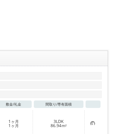
敷金/
礼金
間取り/
専有面積
お気に入り
1
3LDK
ヶ月
お
1
86.94
ヶ月
m²
気
に