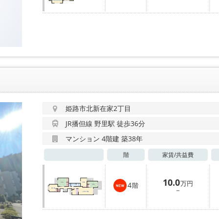
姫路市北新在家2丁目
JR播但線 野里駅 徒歩36分
マンション 4階建 築38年
階
家賃/
共益費
10.0
万円
4
階
－