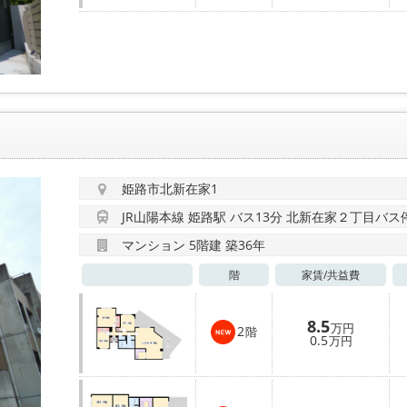
姫路市北新在家1
JR山陽本線 姫路駅 バス13分 北新在家２丁目バス
マンション 5階建 築36年
階
家賃/
共益費
8.5
万円
2
階
0.5
万円