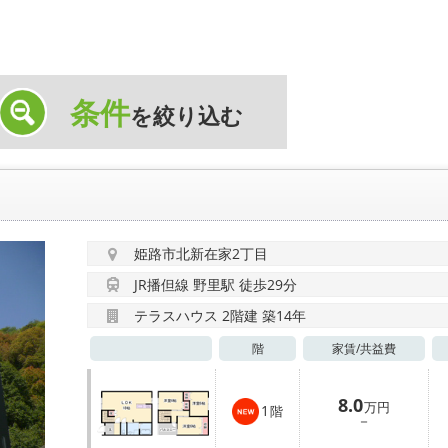
条件
を絞り込む
姫路市北新在家2丁目
JR播但線 野里駅 徒歩29分
テラスハウス 2階建 築14年
階
家賃/
共益費
8.0
万円
1
階
－