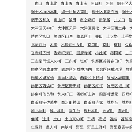
青山
青山北
青山西
青山南
朝日町
阿保
網干区
網干区垣内本町
網干区垣内南町
網干区北新在家
網干
網干区和久
嵐山町
飯田
市之郷町
伊伝居
井ノ口
大津区天神町
大津区天満
大津区長松
大津区西土井
勝原区宮田
勝原区山戸
勝原区丁
兼田
上大野
上手
北夢前台
木場
木場前七反町
京口町
京町
楠町
久
香寺町広瀬
香寺町溝口
国府寺町
小姓町
琴岡町
古
三左衛門堀東の町
三条町
塩町
飾磨区英賀春日町
飾
飾磨区阿成鹿古
飾磨区阿成中垣内
飾磨区阿成渡場
飾
飾磨区思案橋
飾磨区清水
飾磨区下野田
飾磨区城南町
飾磨区西浜町
飾磨区野田町
飾磨区細江
飾磨区堀川町
飾東町佐良和
飾東町庄
四郷町上鈴
四郷町坂元
四郷
白浜町宇佐崎中
白浜町神田
白浜町寺家
城見台
城見
城北新町
城北本町
菅生台
総社本町
高尾町
鷹匠町
佃町
辻井
土山
土山東の町
手柄
砥堀
苫編
苫編
仁豊野
農人町
南畝町
野里
野里上野町
野里慶雲寺