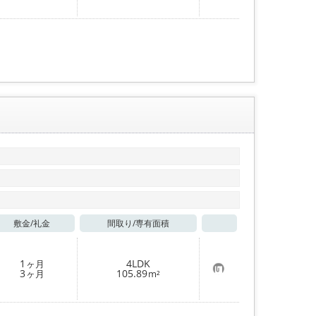
に
入
り
登
録
敷金/
礼金
間取り/
専有面積
お気に入り
1
4LDK
ヶ月
お
3
105.89
ヶ月
m²
気
に
入
り