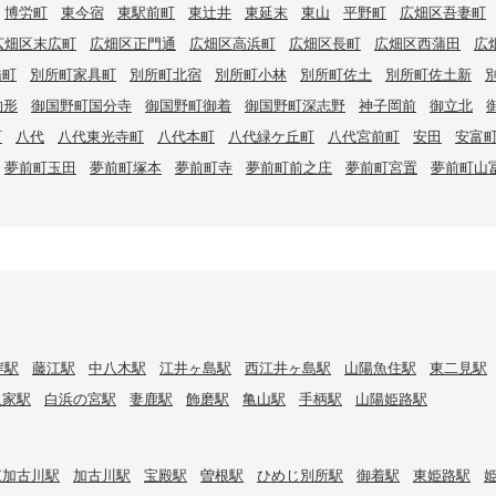
博労町
東今宿
東駅前町
東辻井
東延末
東山
平野町
広畑区吾妻町
広畑区末広町
広畑区正門通
広畑区高浜町
広畑区長町
広畑区西蒲田
広
橋町
別所町家具町
別所町北宿
別所町小林
別所町佐土
別所町佐土新
的形
御国野町国分寺
御国野町御着
御国野町深志野
神子岡前
御立北
町
八代
八代東光寺町
八代本町
八代緑ケ丘町
八代宮前町
安田
安富
夢前町玉田
夢前町塚本
夢前町寺
夢前町前之庄
夢前町宮置
夢前町山
岸駅
藤江駅
中八木駅
江井ヶ島駅
西江井ヶ島駅
山陽魚住駅
東二見駅
八家駅
白浜の宮駅
妻鹿駅
飾磨駅
亀山駅
手柄駅
山陽姫路駅
東加古川駅
加古川駅
宝殿駅
曽根駅
ひめじ別所駅
御着駅
東姫路駅