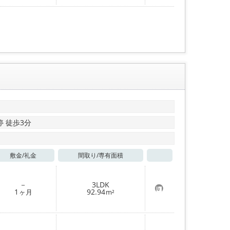
入
り
登
録
停 徒歩3分
敷金/
礼金
間取り/
専有面積
お気に入り
－
3LDK
お
1
92.94
ヶ月
m²
気
に
入
り
登