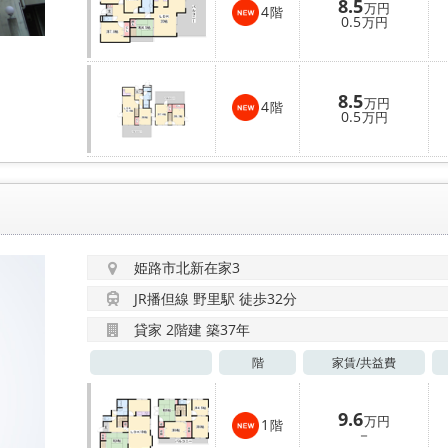
8.5
万円
4
階
0.5
万円
8.5
万円
4
階
0.5
万円
姫路市北新在家3
JR播但線 野里駅 徒歩32分
貸家 2階建 築37年
階
家賃/
共益費
9.6
万円
1
階
－