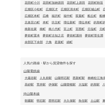
花田町小川
花田町加納原田
花田町上原田
花田町勅旨
広畑区小松町
広畑区才
広畑区清水町
広畑区城山町
広畑区本町
広峰
福沢町
福中町
双葉町
船丘町
船
北条宮の町
本町
坊主町
増位新町
増位本町
的形町
南新在家
南町
南八代町
宮上町
宮西町
元塩町
元
夢前町置本
夢前町古知之庄
夢前町護持
夢前町菅生澗
余部区下余部
六角
若菜町
綿町
人気の路線・駅から賃貸物件を探す
山陽電鉄線
大蔵谷駅
人丸前駅
山陽明石駅
西新町駅
林崎松江海
高砂駅
荒井駅
伊保駅
山陽曽根駅
大塩駅
的形駅
JR山陽本線
朝霧駅
明石駅
西明石駅
大久保駅
魚住駅
土山駅