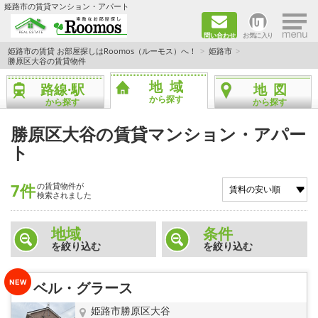
×
姫路市の賃貸マンション・アパート
問い合わせ
お気に入り
TOPページ
姫路市の賃貸 お部屋探しはRoomos（ルーモス）へ！
姫路市
勝原区大谷の賃貸物件
ファミリー向けの部屋を探す
地域
路線·駅
地図
から探す
から探す
から探す
一人暮らし向けの部屋を探す
勝原区大谷の賃貸マンション・アパー
ト
ペットと暮らせる部屋を探す
カップル向けの部屋を探す
7件
の賃貸物件が
検索されました
敷金礼金0円の部屋を探す
地域
条件
を絞り込む
を絞り込む
都市ガス&オール電化の部屋を探す
ベル・グラース
ネット無料の部屋を探す
姫路市勝原区大谷