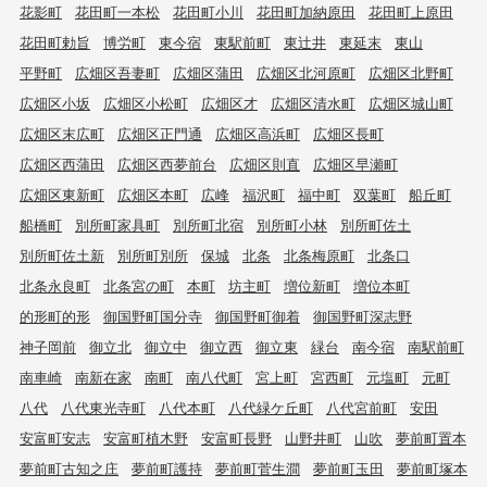
花影町
花田町一本松
花田町小川
花田町加納原田
花田町上原田
花田町勅旨
博労町
東今宿
東駅前町
東辻井
東延末
東山
平野町
広畑区吾妻町
広畑区蒲田
広畑区北河原町
広畑区北野町
広畑区小坂
広畑区小松町
広畑区才
広畑区清水町
広畑区城山町
広畑区末広町
広畑区正門通
広畑区高浜町
広畑区長町
広畑区西蒲田
広畑区西夢前台
広畑区則直
広畑区早瀬町
広畑区東新町
広畑区本町
広峰
福沢町
福中町
双葉町
船丘町
船橋町
別所町家具町
別所町北宿
別所町小林
別所町佐土
別所町佐土新
別所町別所
保城
北条
北条梅原町
北条口
北条永良町
北条宮の町
本町
坊主町
増位新町
増位本町
的形町的形
御国野町国分寺
御国野町御着
御国野町深志野
神子岡前
御立北
御立中
御立西
御立東
緑台
南今宿
南駅前町
南車崎
南新在家
南町
南八代町
宮上町
宮西町
元塩町
元町
八代
八代東光寺町
八代本町
八代緑ケ丘町
八代宮前町
安田
安富町安志
安富町植木野
安富町長野
山野井町
山吹
夢前町置本
夢前町古知之庄
夢前町護持
夢前町菅生澗
夢前町玉田
夢前町塚本