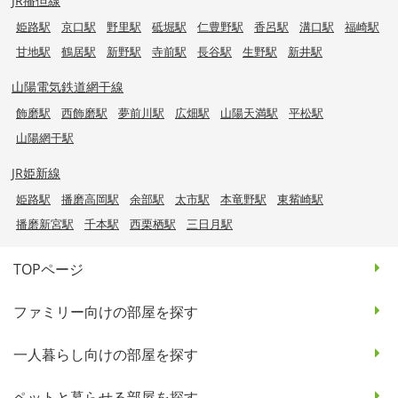
JR播但線
姫路駅
京口駅
野里駅
砥堀駅
仁豊野駅
香呂駅
溝口駅
福崎駅
甘地駅
鶴居駅
新野駅
寺前駅
長谷駅
生野駅
新井駅
山陽電気鉄道網干線
飾磨駅
西飾磨駅
夢前川駅
広畑駅
山陽天満駅
平松駅
山陽網干駅
JR姫新線
姫路駅
播磨高岡駅
余部駅
太市駅
本竜野駅
東觜崎駅
播磨新宮駅
千本駅
西栗栖駅
三日月駅
TOPページ
ファミリー向けの部屋を探す
一人暮らし向けの部屋を探す
ペットと暮らせる部屋を探す