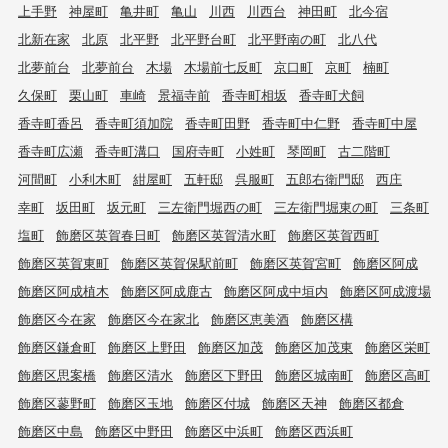
上手野
神屋町
亀井町
亀山
川西
川西台
神田町
北今宿
北新在家
北原
北平野
北平野台町
北平野南の町
北八代
北夢前台
北夢前台
木場
木場前七反町
京口町
京町
楠町
久保町
栗山町
車崎
景福寺前
香寺町相坂
香寺町犬飼
香寺町香呂
香寺町須加院
香寺町田野
香寺町中仁野
香寺町中屋
香寺町広瀬
香寺町溝口
国府寺町
小姓町
琴岡町
古二階町
河間町
小利木町
紺屋町
五軒邸
呉服町
五郎右衛門邸
西庄
幸町
坂田町
坂元町
三左衛門堀西の町
三左衛門堀東の町
三条町
塩町
飾磨区英賀春日町
飾磨区英賀清水町
飾磨区英賀西町
飾磨区英賀東町
飾磨区英賀保駅前町
飾磨区英賀宮町
飾磨区阿成
飾磨区阿成植木
飾磨区阿成鹿古
飾磨区阿成中垣内
飾磨区阿成渡場
飾磨区今在家
飾磨区今在家北
飾磨区恵美酒
飾磨区構
飾磨区鎌倉町
飾磨区上野田
飾磨区加茂
飾磨区加茂東
飾磨区栄町
飾磨区思案橋
飾磨区清水
飾磨区下野田
飾磨区城南町
飾磨区高町
飾磨区蓼野町
飾磨区玉地
飾磨区付城
飾磨区天神
飾磨区都倉
飾磨区中島
飾磨区中野田
飾磨区中浜町
飾磨区西浜町