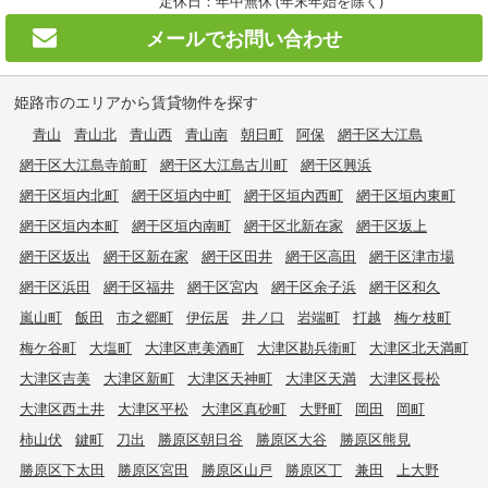
定休日：年中無休 (年末年始を除く)
メールで
お問い合わせ
姫路市のエリアから賃貸物件を探す
青山
青山北
青山西
青山南
朝日町
阿保
網干区大江島
網干区大江島寺前町
網干区大江島古川町
網干区興浜
網干区垣内北町
網干区垣内中町
網干区垣内西町
網干区垣内東町
網干区垣内本町
網干区垣内南町
網干区北新在家
網干区坂上
網干区坂出
網干区新在家
網干区田井
網干区高田
網干区津市場
網干区浜田
網干区福井
網干区宮内
網干区余子浜
網干区和久
嵐山町
飯田
市之郷町
伊伝居
井ノ口
岩端町
打越
梅ケ枝町
梅ケ谷町
大塩町
大津区恵美酒町
大津区勘兵衛町
大津区北天満町
大津区吉美
大津区新町
大津区天神町
大津区天満
大津区長松
大津区西土井
大津区平松
大津区真砂町
大野町
岡田
岡町
柿山伏
鍵町
刀出
勝原区朝日谷
勝原区大谷
勝原区熊見
勝原区下太田
勝原区宮田
勝原区山戸
勝原区丁
兼田
上大野