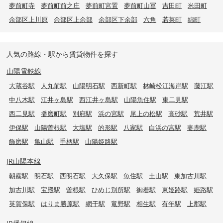
夢前町寺
夢前町前之庄
夢前町宮置
夢前町山冨
吉田町
米田町
余部区上川原
余部区上余部
余部区下余部
六角
若菜町
綿町
人気の路線・駅から賃貸物件を探す
山陽電鉄線
大蔵谷駅
人丸前駅
山陽明石駅
西新町駅
林崎松江海岸駅
藤江駅
中八木駅
江井ヶ島駅
西江井ヶ島駅
山陽魚住駅
東二見駅
西二見駅
播磨町駅
別府駅
浜の宮駅
尾上の松駅
高砂駅
荒井駅
伊保駅
山陽曽根駅
大塩駅
的形駅
八家駅
白浜の宮駅
妻鹿駅
飾磨駅
亀山駅
手柄駅
山陽姫路駅
JR山陽本線
朝霧駅
明石駅
西明石駅
大久保駅
魚住駅
土山駅
東加古川駅
加古川駅
宝殿駅
曽根駅
ひめじ別所駅
御着駅
東姫路駅
姫路駅
英賀保駅
はりま勝原駅
網干駅
竜野駅
相生駅
有年駅
上郡駅