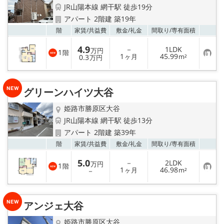
☆新築物件☆
JR山陽本線 網干駅 徒歩19分
アパート 2階建 築19年
☆インターネット無料物件☆
お気
階
家賃/
共益費
敷金/
礼金
間取り/
専有面積
4.9
－
1LDK
☆敷金·礼金0円物件☆
万円
1
階
お
1
45.99
0.3
ヶ月
m²
万円
気
に
路線·駅から探す
入
り
グリーンハイツ大谷
登
地域から探す
録
姫路市勝原区大谷
JR山陽本線 網干駅 徒歩13分
地図から探す
アパート 2階建 築39年
お気
階
家賃/
共益費
敷金/
礼金
間取り/
専有面積
スタッフ紹介
5.0
－
2LDK
万円
1
階
お
スタッフ募集中
1
46.98
－
ヶ月
m²
気
に
入
店舗情報·アクセス
り
アンジェ大谷
登
録
会社概要
姫路市勝原区大谷