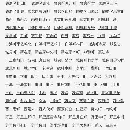
飾磨区野田町
飾磨区細江
飾磨区堀川町
飾磨区宮
飾磨区三宅
飾磨区妻鹿
飾磨区矢倉町
飾磨区山崎
飾磨区山崎台
飾磨区若宮町
飾西
飾西台
飾東町北山
飾東町佐良和
飾東町庄
四郷町上鈴
四郷町坂元
四郷町東阿保
四郷町本郷
四郷町見野
四郷町山脇
東雲町
忍町
下手野
下寺町
庄田
書写
書写台
白国
白浜町
白浜町宇佐崎北
白浜町宇佐崎中
白浜町神田
白浜町寺家
城見台
城見町
新在家
新在家中の町
新在家本町
神和町
実法寺
十二所前町
城東町京口台
城東町清水
城東町竹之門
城東町毘沙門
城北新町
城北本町
菅生台
総社本町
高尾町
鷹匠町
竹田町
龍野町
立町
田寺
田寺東
玉手
大黒壱丁町
大寿台
大善町
中地
中地南町
町田
町坪
町坪南町
千代田町
継
佃町
辻井
土山
土山東の町
手柄
砥堀
苫編
苫編南
豊沢町
豊富町甲丘
同心町
名古山町
南条
二階町
西今宿
西新在家
西新町
西中島
西二階町
西延末
西八代町
西夢前台
仁豊野
農人町
南畝町
野里
野里上野町
野里慶雲寺前町
野里月丘町
野里寺町
野里中町
野里東同心町
野里東町
野里堀留町
野里大和町
延末
白鳥台