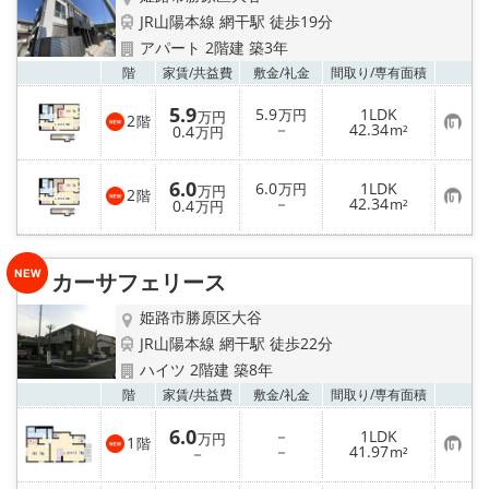
JR山陽本線 網干駅 徒歩19分
メールでお問い合わせ
アパート 2階建 築3年
お気
階
家賃/
共益費
敷金/
礼金
間取り/
専有面積
5.9
5.9
1LDK
万円
万円
2
階
お
－
42.34
0.4
m²
万円
気
に
入
6.0
6.0
1LDK
り
万円
万円
2
階
お
－
42.34
登
0.4
m²
万円
気
録
に
入
り
カーサフェリース
登
録
姫路市勝原区大谷
JR山陽本線 網干駅 徒歩22分
ハイツ 2階建 築8年
お気
階
家賃/
共益費
敷金/
礼金
間取り/
専有面積
6.0
－
1LDK
万円
1
階
お
－
41.97
－
m²
気
に