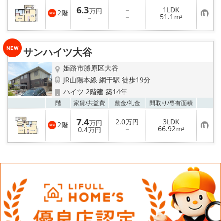
入
6.3
－
1LDK
り
万円
2
階
お
－
51.1
登
－
m²
気
録
に
入
り
サンハイツ大谷
登
録
姫路市勝原区大谷
JR山陽本線 網干駅 徒歩19分
ハイツ 2階建 築14年
お気
階
家賃/
共益費
敷金/
礼金
間取り/
専有面積
7.4
2.0
3LDK
万円
万円
2
階
お
－
66.92
0.4
m²
万円
気
に
入
り
登
録