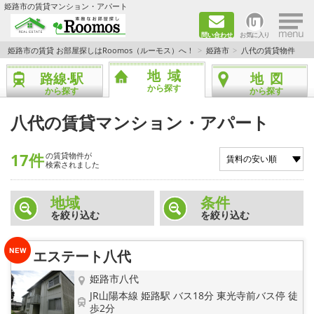
×
姫路市の賃貸マンション・アパート
問い合わせ
お気に入り
TOPページ
姫路市の賃貸 お部屋探しはRoomos（ルーモス）へ！
姫路市
八代の賃貸物件
地域
路線·駅
地図
ファミリー向けの部屋を探す
から探す
から探す
から探す
一人暮らし向けの部屋を探す
八代の賃貸マンション・アパート
ペットと暮らせる部屋を探す
17件
の賃貸物件が
検索されました
カップル向けの部屋を探す
地域
条件
を絞り込む
を絞り込む
敷金礼金0円の部屋を探す
都市ガス&オール電化の部屋を探す
エステート八代
姫路市八代
ネット無料の部屋を探す
JR山陽本線 姫路駅 バス18分 東光寺前バス停 徒
歩2分