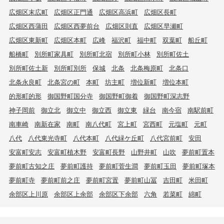
広畑区末広町
広畑区正門通
広畑区高浜町
広畑区長町
広畑区西蒲田
広畑区西夢前台
広畑区則直
広畑区早瀬町
広畑区東新町
広畑区本町
広峰
福沢町
福中町
双葉町
船丘町
船橋町
別所町家具町
別所町北宿
別所町小林
別所町佐土
別所町佐土新
別所町別所
保城
北条
北条梅原町
北条口
北条永良町
北条宮の町
本町
坊主町
増位新町
増位本町
的形町的形
御国野町国分寺
御国野町御着
御国野町深志野
神子岡前
御立北
御立中
御立西
御立東
緑台
南今宿
南駅前町
南車崎
南新在家
南町
南八代町
宮上町
宮西町
元塩町
元町
八代
八代東光寺町
八代本町
八代緑ケ丘町
八代宮前町
安田
安富町安志
安富町植木野
安富町長野
山野井町
山吹
夢前町置本
夢前町古知之庄
夢前町護持
夢前町菅生澗
夢前町玉田
夢前町塚本
夢前町寺
夢前町前之庄
夢前町宮置
夢前町山冨
吉田町
米田町
余部区上川原
余部区上余部
余部区下余部
六角
若菜町
綿町