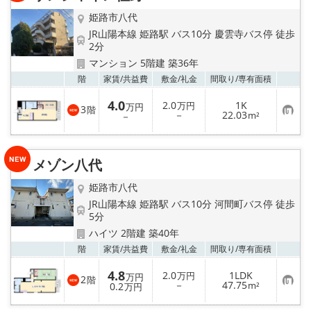
録
姫路市八代
JR山陽本線 姫路駅 バス10分 慶雲寺バス停 徒歩
2分
マンション 5階建 築36年
お気
階
家賃/
共益費
敷金/
礼金
間取り/
専有面積
4.0
2.0
1K
万円
万円
3
階
お
－
22.03
－
m²
気
に
入
り
メゾン八代
登
録
姫路市八代
JR山陽本線 姫路駅 バス10分 河間町バス停 徒歩
5分
ハイツ 2階建 築40年
お気
階
家賃/
共益費
敷金/
礼金
間取り/
専有面積
4.8
2.0
1LDK
万円
万円
2
階
お
－
47.75
0.2
m²
万円
気
に