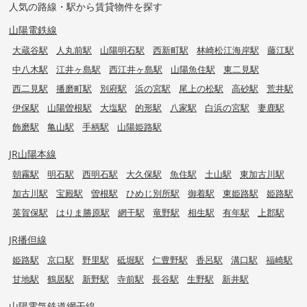
人気の路線・駅から賃貸物件を探す
山陽電鉄線
大蔵谷駅
人丸前駅
山陽明石駅
西新町駅
林崎松江海岸駅
藤江駅
中八木駅
江井ヶ島駅
西江井ヶ島駅
山陽魚住駅
東二見駅
西二見駅
播磨町駅
別府駅
浜の宮駅
尾上の松駅
高砂駅
荒井駅
伊保駅
山陽曽根駅
大塩駅
的形駅
八家駅
白浜の宮駅
妻鹿駅
飾磨駅
亀山駅
手柄駅
山陽姫路駅
JR山陽本線
朝霧駅
明石駅
西明石駅
大久保駅
魚住駅
土山駅
東加古川駅
加古川駅
宝殿駅
曽根駅
ひめじ別所駅
御着駅
東姫路駅
姫路駅
英賀保駅
はりま勝原駅
網干駅
竜野駅
相生駅
有年駅
上郡駅
JR播但線
姫路駅
京口駅
野里駅
砥堀駅
仁豊野駅
香呂駅
溝口駅
福崎駅
甘地駅
鶴居駅
新野駅
寺前駅
長谷駅
生野駅
新井駅
山陽電気鉄道網干線