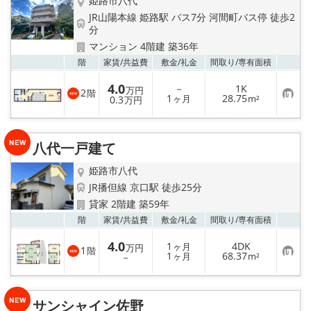
姫路市八代
JR山陽本線 姫路駅 バス7分 河間町バス停 徒歩2
分
マンション 4階建 築36年
お気
階
家賃/
共益費
敷金/
礼金
間取り/
専有面積
4.0
－
1K
万円
2
階
お
1
28.75
0.3
ヶ月
m²
万円
気
に
入
り
八代一戸建て
登
録
姫路市八代
JR播但線 京口駅 徒歩25分
貸家 2階建 築59年
お気
階
家賃/
共益費
敷金/
礼金
間取り/
専有面積
4.0
1
4DK
ヶ月
万円
1
階
お
1
68.37
－
ヶ月
m²
気
に
入
り
サンシャイン佐野
登