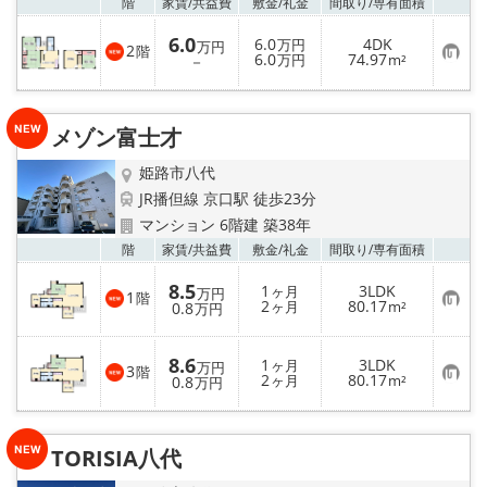
お気
階
家賃/
共益費
敷金/
礼金
間取り/
専有面積
6.0
6.0
4DK
万円
万円
2
階
お
6.0
74.97
－
万円
m²
気
に
入
り
メゾン富士才
登
録
姫路市八代
JR播但線 京口駅 徒歩23分
マンション 6階建 築38年
お気
階
家賃/
共益費
敷金/
礼金
間取り/
専有面積
8.5
1
3LDK
ヶ月
万円
1
階
お
2
80.17
0.8
ヶ月
m²
万円
気
に
入
8.6
1
3LDK
り
ヶ月
万円
3
階
お
2
80.17
登
0.8
ヶ月
m²
万円
気
録
に
入
り
TORISIA八代
登
録