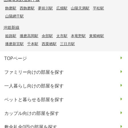
飾磨駅
西飾磨駅
夢前川駅
広畑駅
山陽天満駅
平松駅
山陽網干駅
JR姫新線
姫路駅
播磨高岡駅
余部駅
太市駅
本竜野駅
東觜崎駅
播磨新宮駅
千本駅
西栗栖駅
三日月駅
TOPページ
ファミリー向けの部屋を探す
一人暮らし向けの部屋を探す
ペットと暮らせる部屋を探す
カップル向けの部屋を探す
敷金礼金0円の部屋を探す