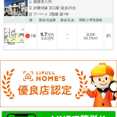
姫路市八代
JR播但線 京口駅 徒歩25分
アパート 2階建 築1年
お気
階
家賃/
共益費
敷金/
礼金
間取り/
専有面積
9.7
－
2LDK
万円
1
階
お
－
54.19
0.6
m²
万円
気
に
入
り
登
録