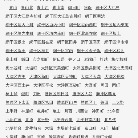
青山
青山北
青山西
青山南
朝日町
阿保
網干区大江島
網干区大江島寺前町
網干区大江島古川町
網干区興浜
網干区垣内北町
網干区垣内中町
網干区垣内西町
網干区垣内東町
網干区垣内本町
網干区垣内南町
網干区北新在家
網干区坂上
網干区坂出
網干区新在家
網干区田井
網干区高田
網干区津市場
網干区浜田
網干区福井
網干区宮内
網干区余子浜
網干区和久
嵐山町
飯田
市之郷町
伊伝居
井ノ口
岩端町
打越
梅ケ枝町
梅ケ谷町
大塩町
大津区恵美酒町
大津区勘兵衛町
大津区北天満町
大津区吉美
大津区新町
大津区天神町
大津区天満
大津区長松
大津区西土井
大津区平松
大津区真砂町
大野町
岡田
岡町
柿山伏
鍵町
刀出
勝原区朝日谷
勝原区大谷
勝原区熊見
勝原区下太田
勝原区宮田
勝原区山戸
勝原区丁
兼田
上大野
上手野
神屋町
亀井町
亀山
川西
川西台
神田町
北今宿
北新在家
北原
北平野
北平野台町
北平野南の町
北八代
北夢前台
北夢前台
木場
木場前七反町
京口町
京町
楠町
久保町
栗山町
車崎
景福寺前
香寺町相坂
香寺町犬飼