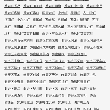
香寺町香呂
香寺町須加院
香寺町田野
香寺町中仁野
香寺町中屋
香寺町広瀬
香寺町溝口
国府寺町
小姓町
琴岡町
古二階町
河間町
小利木町
紺屋町
五軒邸
呉服町
五郎右衛門邸
西庄
幸町
坂田町
坂元町
三左衛門堀西の町
三左衛門堀東の町
三条町
塩町
飾磨区英賀春日町
飾磨区英賀清水町
飾磨区英賀東町
飾磨区英賀保駅前町
飾磨区英賀宮町
飾磨区阿成
飾磨区阿成植木
飾磨区阿成鹿古
飾磨区阿成中垣内
飾磨区阿成渡場
飾磨区今在家
飾磨区今在家北
飾磨区恵美酒
飾磨区構
飾磨区鎌倉町
飾磨区上野田
飾磨区加茂
飾磨区加茂東
飾磨区栄町
飾磨区思案橋
飾磨区清水
飾磨区下野田
飾磨区城南町
飾磨区高町
飾磨区蓼野町
飾磨区玉地
飾磨区付城
飾磨区天神
飾磨区都倉
飾磨区中島
飾磨区中野田
飾磨区中浜町
飾磨区西浜町
飾磨区野田町
飾磨区細江
飾磨区堀川町
飾磨区宮
飾磨区三宅
飾磨区妻鹿
飾磨区矢倉町
飾磨区山崎
飾磨区山崎台
飾磨区若宮町
飾西
飾西台
飾東町北山
飾東町佐良和
飾東町庄
四郷町上鈴
四郷町坂元
四郷町東阿保
四郷町本郷
四郷町見野
四郷町山脇