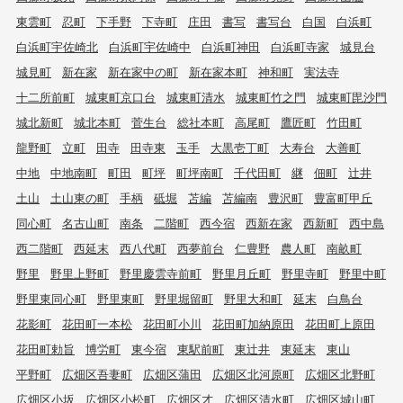
東雲町
忍町
下手野
下寺町
庄田
書写
書写台
白国
白浜町
白浜町宇佐崎北
白浜町宇佐崎中
白浜町神田
白浜町寺家
城見台
城見町
新在家
新在家中の町
新在家本町
神和町
実法寺
十二所前町
城東町京口台
城東町清水
城東町竹之門
城東町毘沙門
城北新町
城北本町
菅生台
総社本町
高尾町
鷹匠町
竹田町
龍野町
立町
田寺
田寺東
玉手
大黒壱丁町
大寿台
大善町
中地
中地南町
町田
町坪
町坪南町
千代田町
継
佃町
辻井
土山
土山東の町
手柄
砥堀
苫編
苫編南
豊沢町
豊富町甲丘
同心町
名古山町
南条
二階町
西今宿
西新在家
西新町
西中島
西二階町
西延末
西八代町
西夢前台
仁豊野
農人町
南畝町
野里
野里上野町
野里慶雲寺前町
野里月丘町
野里寺町
野里中町
野里東同心町
野里東町
野里堀留町
野里大和町
延末
白鳥台
花影町
花田町一本松
花田町小川
花田町加納原田
花田町上原田
花田町勅旨
博労町
東今宿
東駅前町
東辻井
東延末
東山
平野町
広畑区吾妻町
広畑区蒲田
広畑区北河原町
広畑区北野町
広畑区小坂
広畑区小松町
広畑区才
広畑区清水町
広畑区城山町