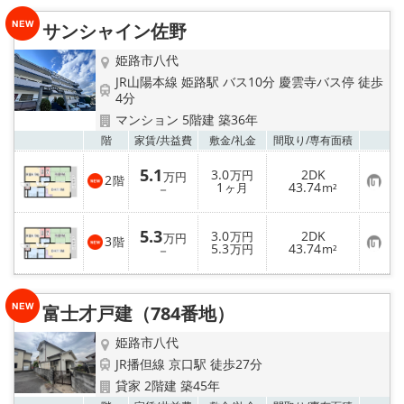
入
り
サンシャイン佐野
登
録
姫路市八代
JR山陽本線 姫路駅 バス10分 慶雲寺バス停 徒歩
4分
マンション 5階建 築36年
お気
階
家賃/
共益費
敷金/
礼金
間取り/
専有面積
5.1
3.0
2DK
万円
万円
2
階
お
1
43.74
－
ヶ月
m²
気
に
入
5.3
3.0
2DK
り
万円
万円
3
階
お
5.3
43.74
登
－
万円
m²
気
録
に
入
り
富士才戸建（784番地）
登
録
姫路市八代
JR播但線 京口駅 徒歩27分
貸家 2階建 築45年