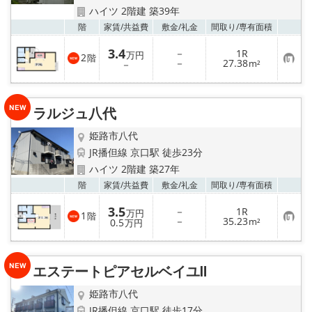
☆新築物件☆
ハイツ 2階建 築39年
お気
階
家賃/
共益費
敷金/
礼金
間取り/
専有面積
☆インターネット無料物件☆
3.4
－
1R
万円
2
階
お
－
27.38
－
m²
☆敷金·礼金0円物件☆
気
に
入
り
路線·駅から探す
ラルジュ八代
登
録
姫路市八代
地域から探す
JR播但線 京口駅 徒歩23分
ハイツ 2階建 築27年
地図から探す
お気
階
家賃/
共益費
敷金/
礼金
間取り/
専有面積
スタッフ紹介
3.5
－
1R
万円
1
階
お
－
35.23
0.5
m²
万円
気
スタッフ募集中
に
入
り
エステートピアセルベイユⅡ
登
店舗情報·アクセス
録
姫路市八代
会社概要
JR播但線 京口駅 徒歩17分