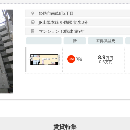
姫路市南畝町2丁目
JR山陽本線 姫路駅 徒歩3分
マンション 10階建 築9年
階
家賃/
共益費
8.9
万円
9
階
0.6
万円
賃貸特集