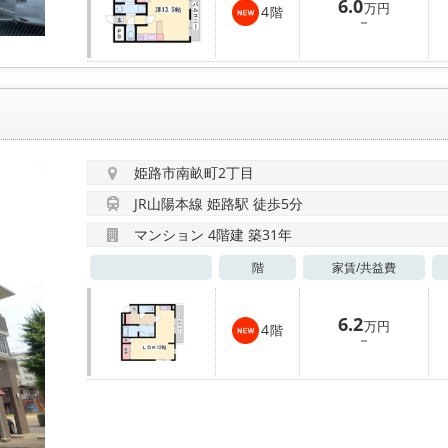
6.0
万円
4
階
－
姫路市南畝町2丁目
JR山陽本線 姫路駅 徒歩5分
マンション 4階建 築31年
階
家賃/
共益費
6.2
万円
4
階
－