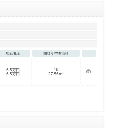
登
録
敷金/
礼金
間取り/
専有面積
お気に入り
6.5
1K
万円
お
6.5
27.56
万円
m²
気
に
入
り
登
録