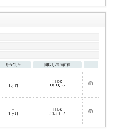
敷金/
礼金
間取り/
専有面積
お気に入り
－
2LDK
お
1
53.53
ヶ月
m²
気
に
入
り
登
－
1LDK
録
お
1
53.53
ヶ月
m²
気
に
入
り