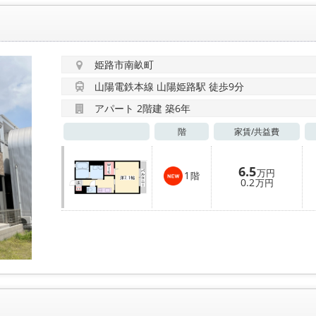
姫路市南畝町
山陽電鉄本線 山陽姫路駅 徒歩9分
アパート 2階建 築6年
階
家賃/
共益費
6.5
万円
1
階
0.2
万円