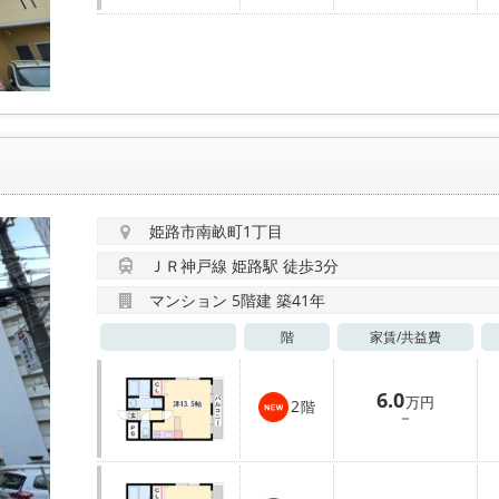
姫路市南畝町1丁目
ＪＲ神戸線 姫路駅 徒歩3分
マンション 5階建 築41年
階
家賃/
共益費
6.0
万円
2
階
－