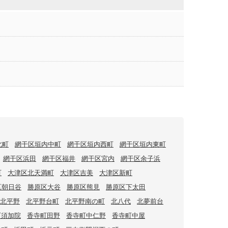
北町
網干区垣内中町
網干区垣内西町
網干区垣内東町
網干区浜田
網干区福井
網干区宮内
網干区余子浜
町
大津区北天満町
大津区吉美
大津区新町
区朝日谷
勝原区大谷
勝原区熊見
勝原区下太田
北平野
北平野台町
北平野南の町
北八代
北夢前台
町須加院
香寺町田野
香寺町中仁野
香寺町中屋