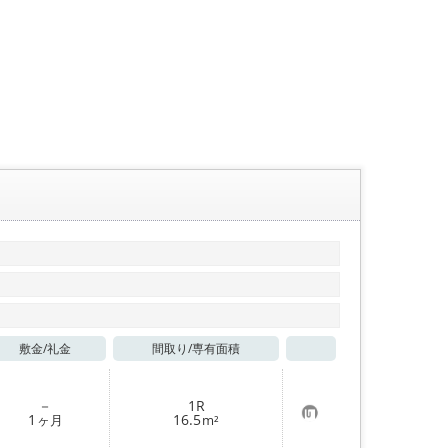
敷金/
礼金
間取り/
専有面積
お気に入り
－
1R
お
1
16.5
ヶ月
m²
気
に