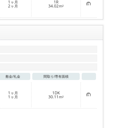
1
1R
ヶ月
録
お
2
34.02
ヶ月
m²
気
に
入
り
登
録
敷金/
礼金
間取り/
専有面積
お気に入り
1
1DK
ヶ月
お
1
30.11
ヶ月
m²
気
に
入
り
登
録