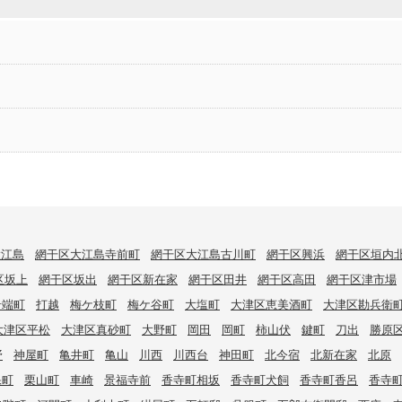
大江島
網干区大江島寺前町
網干区大江島古川町
網干区興浜
網干区垣内
区坂上
網干区坂出
網干区新在家
網干区田井
網干区高田
網干区津市場
岩端町
打越
梅ケ枝町
梅ケ谷町
大塩町
大津区恵美酒町
大津区勘兵衛
大津区平松
大津区真砂町
大野町
岡田
岡町
柿山伏
鍵町
刀出
勝原
野
神屋町
亀井町
亀山
川西
川西台
神田町
北今宿
北新在家
北原
保町
栗山町
車崎
景福寺前
香寺町相坂
香寺町犬飼
香寺町香呂
香寺