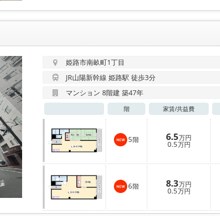
姫路市南畝町1丁目
JR山陽新幹線 姫路駅 徒歩3分
マンション 8階建 築47年
階
家賃/
共益費
6.5
万円
5
階
0.5
万円
8.3
万円
6
階
0.5
万円