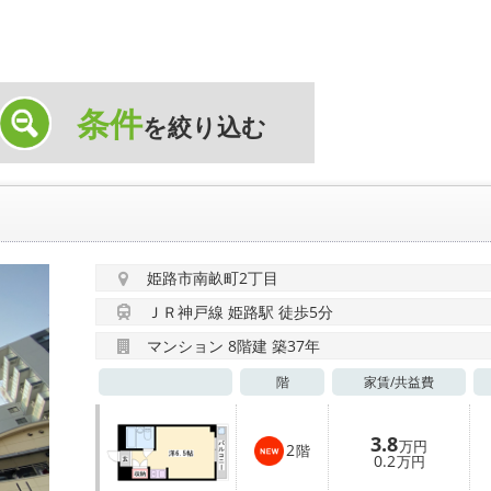
条件
を絞り込む
姫路市南畝町2丁目
ＪＲ神戸線 姫路駅 徒歩5分
マンション 8階建 築37年
階
家賃/
共益費
3.8
万円
2
階
0.2
万円