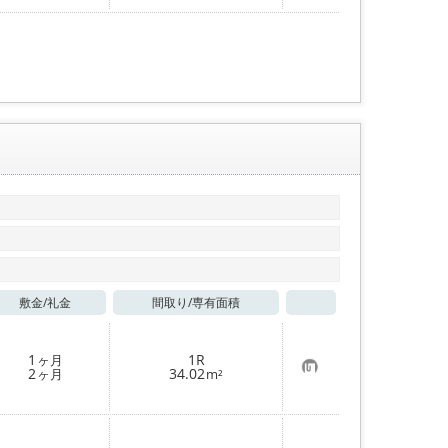
入
り
登
録
敷金/
礼金
間取り/
専有面積
お気に入り
1
1R
ヶ月
お
2
34.02
ヶ月
m²
気
に
入
り
登