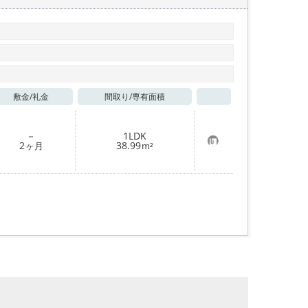
敷金/
礼金
間取り/
専有面積
お気に入り
－
1LDK
お
2
38.99
ヶ月
m²
気
に
入
り
登
録