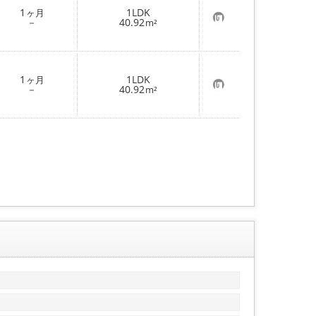
登
1
1LDK
ヶ月
録
お
－
40.92
m²
気
に
入
り
登
1
1LDK
ヶ月
録
お
－
40.92
m²
気
に
入
り
登
録