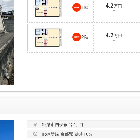
4.2
万円
1
階
－
4.2
万円
2
階
－
姫路市西夢前台2丁目
JR姫新線 余部駅 徒歩10分