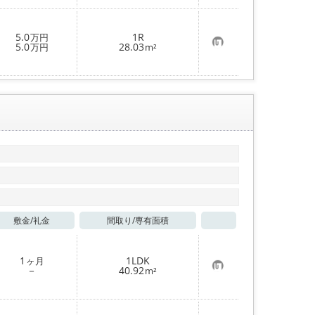
入
り
登
5.0
1R
万円
録
お
5.0
28.03
万円
m²
気
に
入
り
登
録
敷金/
礼金
間取り/
専有面積
お気に入り
1
1LDK
ヶ月
お
－
40.92
m²
気
に
入
り