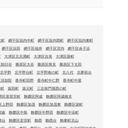
北町
網干区垣内中町
網干区垣内西町
網干区垣内東町
網干区浜田
網干区福井
網干区宮内
網干区余子浜
町
大津区北天満町
大津区吉美
大津区新町
区朝日谷
勝原区大谷
勝原区熊見
勝原区下太田
北平野
北平野台町
北平野南の町
北八代
北夢前台
町須加院
香寺町田野
香寺町中仁野
香寺町中屋
幸町
坂田町
坂元町
三左衛門堀西の町
磨区英賀宮町
飾磨区阿成
飾磨区阿成植木
区上野田
飾磨区加茂
飾磨区加茂東
飾磨区栄町
都倉
飾磨区中島
飾磨区中野田
飾磨区中浜町
崎台
飾磨区若宮町
飾西
飾西台
飾東町北山