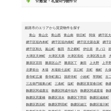
☆敷金・礼金0円物件☆
姫路市のエリアから賃貸物件を探す
青山
青山北
青山西
青山南
朝日町
阿保
網干区
網干区垣内本町
網干区垣内南町
網干区北新在家
網干
網干区和久
嵐山町
飯田
市之郷町
伊伝居
井ノ口
大津区天神町
大津区天満
大津区長松
大津区西土井
勝原区宮田
勝原区山戸
勝原区丁
兼田
上大野
上手
北夢前台
木場
木場前七反町
京口町
京町
楠町
久
香寺町広瀬
香寺町溝口
国府寺町
小姓町
琴岡町
古
三左衛門堀東の町
三条町
塩町
飾磨区英賀春日町
飾
飾磨区阿成鹿古
飾磨区阿成中垣内
飾磨区阿成渡場
飾
飾磨区思案橋
飾磨区清水
飾磨区下野田
飾磨区城南町
飾磨区西浜町
飾磨区野田町
飾磨区細江
飾磨区堀川町