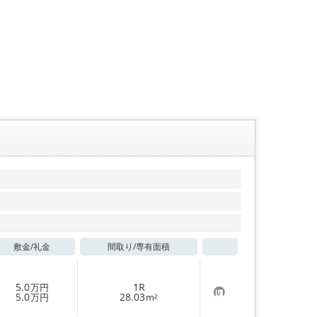
敷金/
礼金
間取り/
専有面積
お気に入り
5.0
1R
万円
お
5.0
28.03
万円
m²
気
に