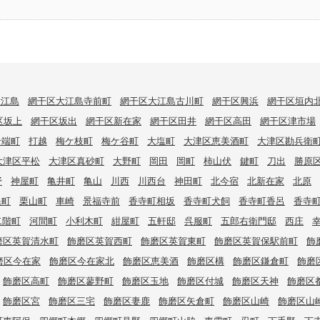
大江島
網干区大江島寺前町
網干区大江島古川町
網干区興浜
網干区垣内
区坂上
網干区坂出
網干区新在家
網干区田井
網干区高田
網干区津市場
岩端町
打越
梅ケ枝町
梅ケ谷町
大塩町
大津区恵美酒町
大津区勘兵衛
大津区平松
大津区真砂町
大野町
岡田
岡町
柿山伏
鍵町
刀出
勝原
野
神屋町
亀井町
亀山
川西
川西台
神田町
北今宿
北新在家
北原
保町
栗山町
車崎
景福寺前
香寺町相坂
香寺町犬飼
香寺町香呂
香寺
二階町
河間町
小利木町
紺屋町
五軒邸
呉服町
五郎右衛門邸
西庄
磨区英賀清水町
飾磨区英賀西町
飾磨区英賀東町
飾磨区英賀保駅前町
飾
磨区今在家
飾磨区今在家北
飾磨区恵美酒
飾磨区構
飾磨区鎌倉町
飾磨
飾磨区高町
飾磨区蓼野町
飾磨区玉地
飾磨区付城
飾磨区天神
飾磨区
飾磨区宮
飾磨区三宅
飾磨区妻鹿
飾磨区矢倉町
飾磨区山崎
飾磨区山