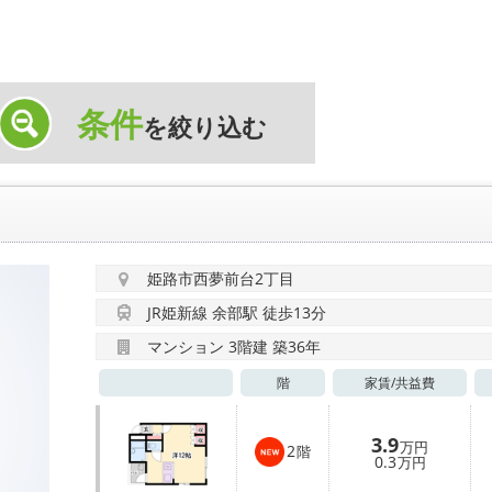
条件
を絞り込む
姫路市西夢前台2丁目
JR姫新線 余部駅 徒歩13分
マンション 3階建 築36年
階
家賃/
共益費
3.9
万円
2
階
0.3
万円