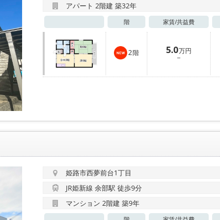
アパート 2階建 築32年
階
家賃/
共益費
5.0
万円
2
階
－
姫路市西夢前台1丁目
JR姫新線 余部駅 徒歩9分
マンション 2階建 築9年
階
家賃/
共益費