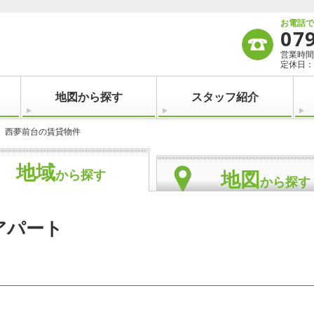
お電話
07
営業時間：
定休日：
地図から探す
スタッフ紹介
西夢前台の賃貸物件
地域
地図
から探す
から探す
アパート