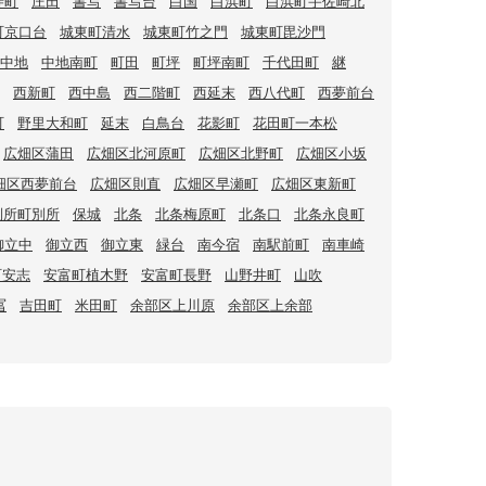
寺町
庄田
書写
書写台
白国
白浜町
白浜町宇佐崎北
町京口台
城東町清水
城東町竹之門
城東町毘沙門
中地
中地南町
町田
町坪
町坪南町
千代田町
継
西新町
西中島
西二階町
西延末
西八代町
西夢前台
町
野里大和町
延末
白鳥台
花影町
花田町一本松
広畑区蒲田
広畑区北河原町
広畑区北野町
広畑区小坂
畑区西夢前台
広畑区則直
広畑区早瀬町
広畑区東新町
別所町別所
保城
北条
北条梅原町
北条口
北条永良町
御立中
御立西
御立東
緑台
南今宿
南駅前町
南車崎
町安志
安富町植木野
安富町長野
山野井町
山吹
冨
吉田町
米田町
余部区上川原
余部区上余部