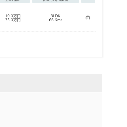
お気に入り
10.0
3LDK
万円
お
35.0
66.6
万円
m²
気
に
入
り
登
録