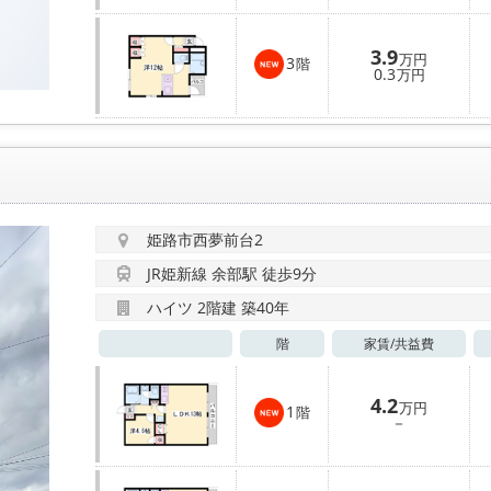
3.9
万円
3
階
0.3
万円
姫路市西夢前台2
JR姫新線 余部駅 徒歩9分
ハイツ 2階建 築40年
階
家賃/
共益費
4.2
万円
1
階
－