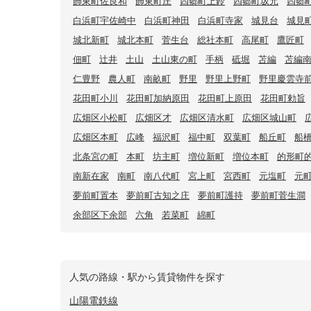
飾東町佐良和
飾東町庄
四郷町上鈴
四郷町坂元
四郷
白浜町宇佐崎中
白浜町神田
白浜町寺家
城見台
城見
城北新町
城北本町
菅生台
総社本町
高尾町
鷹匠町
佃町
辻井
土山
土山東の町
手柄
砥堀
苫編
苫編
仁豊野
農人町
南畝町
野里
野里上野町
野里慶雲寺
花田町小川
花田町加納原田
花田町上原田
花田町勅旨
広畑区小松町
広畑区才
広畑区清水町
広畑区城山町
広畑区本町
広峰
福沢町
福中町
双葉町
船丘町
船
北条宮の町
本町
坊主町
増位新町
増位本町
的形町
南新在家
南町
南八代町
宮上町
宮西町
元塩町
元
夢前町置本
夢前町古知之庄
夢前町護持
夢前町菅生澗
余部区下余部
六角
若菜町
綿町
人気の路線・駅から賃貸物件を探す
山陽電鉄線