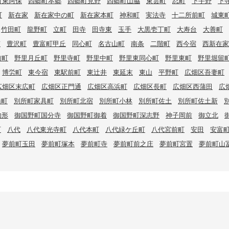
町東阿保
四郷町本郷
四郷町見野
四郷町山脇
東雲町
忍町
下手野
下
町
新在家
新在家中の町
新在家本町
神和町
実法寺
十二所前町
城東
竹田町
龍野町
立町
田寺
田寺東
玉手
大黒壱丁町
大寿台
大善町
南
豊沢町
豊富町甲丘
同心町
名古山町
南条
二階町
西今宿
西新在家
前町
野里月丘町
野里寺町
野里中町
野里東同心町
野里東町
野里堀留
博労町
東今宿
東駅前町
東辻井
東延末
東山
平野町
広畑区吾妻町
広畑区末広町
広畑区正門通
広畑区高浜町
広畑区長町
広畑区西蒲田
広
橋町
別所町家具町
別所町北宿
別所町小林
別所町佐土
別所町佐土新
的形
御国野町国分寺
御国野町御着
御国野町深志野
神子岡前
御立北
町
八代
八代東光寺町
八代本町
八代緑ケ丘町
八代宮前町
安田
安富
夢前町玉田
夢前町塚本
夢前町寺
夢前町前之庄
夢前町宮置
夢前町山