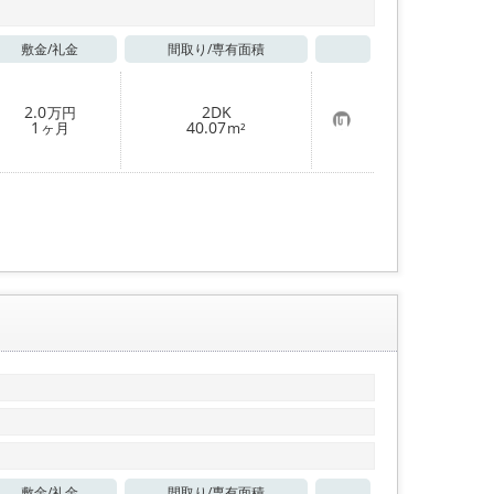
敷金/
礼金
間取り/
専有面積
お気に入り
2.0
2DK
万円
お
1
40.07
ヶ月
m²
気
に
入
り
登
録
敷金/
礼金
間取り/
専有面積