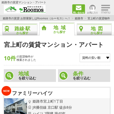
×
姫路市の賃貸マンション・アパート
問い合わせ
お気に入り
TOPページ
姫路市の賃貸 お部屋探しはRoomos（ルーモス）へ！
姫路市
宮上町の賃貸物件
地域
路線·駅
地図
ファミリー向けの部屋を探す
から探す
から探す
から探す
一人暮らし向けの部屋を探す
宮上町の賃貸マンション・アパート
ペットと暮らせる部屋を探す
10件
の賃貸物件が
検索されました
カップル向けの部屋を探す
地域
条件
を絞り込む
を絞り込む
敷金礼金0円の部屋を探す
都市ガス&オール電化の部屋を探す
ファミリーハイツ
姫路市宮上町1丁目
ネット無料の部屋を探す
JR播但線 京口駅 徒歩8分
ハイツ 2階建 築40年