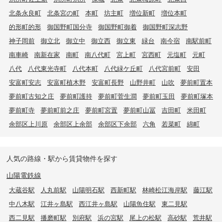
北条永良町
北条宮の町
本町
坊主町
増位新町
増位本町
的形町的形
御国野町国分寺
御国野町御着
御国野町深志野
神子岡前
御立北
御立中
御立西
御立東
緑台
南今宿
南駅前町
南車崎
南新在家
南町
南八代町
宮上町
宮西町
元塩町
元町
八代
八代東光寺町
八代本町
八代緑ケ丘町
八代宮前町
安田
安富町安志
安富町植木野
安富町長野
山野井町
山吹
夢前町置本
夢前町古知之庄
夢前町護持
夢前町菅生澗
夢前町玉田
夢前町塚本
夢前町寺
夢前町前之庄
夢前町宮置
夢前町山冨
吉田町
米田町
余部区上川原
余部区上余部
余部区下余部
六角
若菜町
綿町
人気の路線・駅から賃貸物件を探す
山陽電鉄線
大蔵谷駅
人丸前駅
山陽明石駅
西新町駅
林崎松江海岸駅
藤江駅
中八木駅
江井ヶ島駅
西江井ヶ島駅
山陽魚住駅
東二見駅
西二見駅
播磨町駅
別府駅
浜の宮駅
尾上の松駅
高砂駅
荒井駅