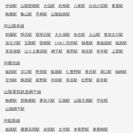
伊保駅
山陽曽根駅
大塩駅
的形駅
八家駅
白浜の宮駅
妻鹿駅
飾磨駅
亀山駅
手柄駅
山陽姫路駅
JR山陽本線
朝霧駅
明石駅
西明石駅
大久保駅
魚住駅
土山駅
東加古川駅
加古川駅
宝殿駅
曽根駅
ひめじ別所駅
御着駅
東姫路駅
姫路駅
英賀保駅
はりま勝原駅
網干駅
竜野駅
相生駅
有年駅
上郡駅
JR播但線
姫路駅
京口駅
野里駅
砥堀駅
仁豊野駅
香呂駅
溝口駅
福崎駅
甘地駅
鶴居駅
新野駅
寺前駅
長谷駅
生野駅
新井駅
山陽電気鉄道網干線
飾磨駅
西飾磨駅
夢前川駅
広畑駅
山陽天満駅
平松駅
山陽網干駅
JR姫新線
姫路駅
播磨高岡駅
余部駅
太市駅
本竜野駅
東觜崎駅