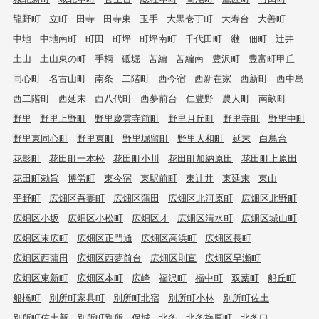
龍野町
立町
田寺
田寺東
玉手
大黒壱丁町
大寿台
大善町
中地
中地南町
町田
町坪
町坪南町
千代田町
継
佃町
辻井
土山
土山東の町
手柄
砥堀
苫編
苫編南
豊沢町
豊富町甲丘
同心町
名古山町
南条
二階町
西今宿
西新在家
西新町
西中島
西二階町
西延末
西八代町
西夢前台
仁豊野
農人町
南畝町
野里
野里上野町
野里慶雲寺前町
野里月丘町
野里寺町
野里中町
野里東同心町
野里東町
野里堀留町
野里大和町
延末
白鳥台
花影町
花田町一本松
花田町小川
花田町加納原田
花田町上原田
花田町勅旨
博労町
東今宿
東駅前町
東辻井
東延末
東山
平野町
広畑区吾妻町
広畑区蒲田
広畑区北河原町
広畑区北野町
広畑区小坂
広畑区小松町
広畑区才
広畑区清水町
広畑区城山町
広畑区末広町
広畑区正門通
広畑区高浜町
広畑区長町
広畑区西蒲田
広畑区西夢前台
広畑区則直
広畑区早瀬町
広畑区東新町
広畑区本町
広峰
福沢町
福中町
双葉町
船丘町
船橋町
別所町家具町
別所町北宿
別所町小林
別所町佐土
別所町佐土新
別所町別所
保城
北条
北条梅原町
北条口