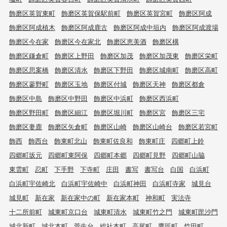
飾磨区英賀東町
飾磨区英賀保駅前町
飾磨区英賀宮町
飾磨区阿成
飾磨区阿成植木
飾磨区阿成鹿古
飾磨区阿成中垣内
飾磨区阿成渡場
飾磨区今在家
飾磨区今在家北
飾磨区恵美酒
飾磨区構
飾磨区鎌倉町
飾磨区上野田
飾磨区加茂
飾磨区加茂東
飾磨区栄町
飾磨区思案橋
飾磨区清水
飾磨区下野田
飾磨区城南町
飾磨区高町
飾磨区蓼野町
飾磨区玉地
飾磨区付城
飾磨区天神
飾磨区都倉
飾磨区中島
飾磨区中野田
飾磨区中浜町
飾磨区西浜町
飾磨区野田町
飾磨区細江
飾磨区堀川町
飾磨区宮
飾磨区三宅
飾磨区妻鹿
飾磨区矢倉町
飾磨区山崎
飾磨区山崎台
飾磨区若宮町
飾西
飾西台
飾東町北山
飾東町佐良和
飾東町庄
四郷町上鈴
四郷町坂元
四郷町東阿保
四郷町本郷
四郷町見野
四郷町山脇
東雲町
忍町
下手野
下寺町
庄田
書写
書写台
白国
白浜町
白浜町宇佐崎北
白浜町宇佐崎中
白浜町神田
白浜町寺家
城見台
城見町
新在家
新在家中の町
新在家本町
神和町
実法寺
十二所前町
城東町京口台
城東町清水
城東町竹之門
城東町毘沙門
城北新町
城北本町
菅生台
総社本町
高尾町
鷹匠町
竹田町