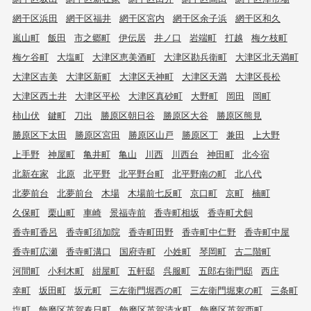
網干区浜田
網干区福井
網干区宮内
網干区余子浜
網干区和久
嵐山町
飯田
市之郷町
伊伝居
井ノ口
岩端町
打越
梅ケ枝町
梅ケ谷町
大塩町
大津区恵美酒町
大津区勘兵衛町
大津区北天満町
大津区吉美
大津区新町
大津区天神町
大津区天満
大津区長松
大津区西土井
大津区平松
大津区真砂町
大野町
岡田
岡町
柿山伏
鍵町
刀出
勝原区朝日谷
勝原区大谷
勝原区熊見
勝原区下太田
勝原区宮田
勝原区山戸
勝原区丁
兼田
上大野
上手野
神屋町
亀井町
亀山
川西
川西台
神田町
北今宿
北新在家
北原
北平野
北平野台町
北平野南の町
北八代
北夢前台
北夢前台
木場
木場前七反町
京口町
京町
楠町
久保町
栗山町
車崎
景福寺前
香寺町相坂
香寺町犬飼
香寺町香呂
香寺町須加院
香寺町田野
香寺町中仁野
香寺町中屋
香寺町広瀬
香寺町溝口
国府寺町
小姓町
琴岡町
古二階町
河間町
小利木町
紺屋町
五軒邸
呉服町
五郎右衛門邸
西庄
幸町
坂田町
坂元町
三左衛門堀西の町
三左衛門堀東の町
三条町
塩町
飾磨区英賀春日町
飾磨区英賀清水町
飾磨区英賀西町