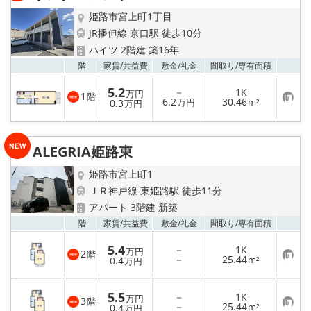
録
姫路市宮上町1丁目
メールでお問い合わせ
JR播但線 京口駅 徒歩10分
ハイツ 2階建 築16年
お気
階
家賃/
共益費
敷金/
礼金
間取り/
専有面積
5.2
－
1K
万円
1
階
お
6.2
30.46
0.3
万円
m²
万円
気
に
入
り
ALEGRIA姫路東
登
録
姫路市宮上町1
ＪＲ神戸線 東姫路駅 徒歩11分
アパート 3階建 新築
お気
階
家賃/
共益費
敷金/
礼金
間取り/
専有面積
5.4
－
1K
万円
2
階
お
－
25.44
0.4
m²
万円
気
に
入
5.5
－
1K
り
万円
3
階
お
－
25.44
登
0.4
m²
万円