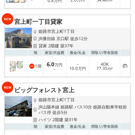
0.4
万円
m²
万円
気
に
入
り
宮上町一丁目貸家
登
録
姫路市宮上町1丁目
JR播但線 京口駅 徒歩12分
貸家 2階建 築37年
お気
階
家賃/
共益費
敷金/
礼金
間取り/
専有面積
6.0
－
4DK
万円
1
階
お
10.0
77.35
－
万円
m²
気
に
入
り
ビッグフォレスト宮上
登
録
姫路市宮上町1丁目
JR山陽本線 姫路駅 バス10分 姫路自動車学校前
バス停 徒歩5分
ハイツ 2階建 築31年
お気
階
家賃/
共益費
敷金/
礼金
間取り/
専有面積