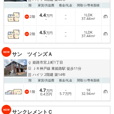
☆新築物件☆
お気
階
家賃/
共益費
敷金/
礼金
間取り/
専有面積
☆インターネット無料物件☆
4.4
－
1LDK
万円
2
階
お
－
37.44
－
m²
気
☆敷金·礼金0円物件☆
に
入
4.5
－
1LDK
り
万円
2
階
お
－
37.44
登
－
m²
路線·駅から探す
気
録
に
入
地域から探す
り
サン ツインズＡ
登
録
地図から探す
姫路市宮上町1丁目
ＪＲ神戸線 東姫路駅 徒歩11分
スタッフ紹介
ハイツ 2階建 築14年
お気
階
家賃/
共益費
敷金/
礼金
間取り/
専有面積
スタッフ募集中
4.7
－
1K
万円
1
階
お
5.7
32.94
0.4
万円
m²
万円
気
店舗情報·アクセス
に
入
り
会社概要
サンクレメントＣ
登