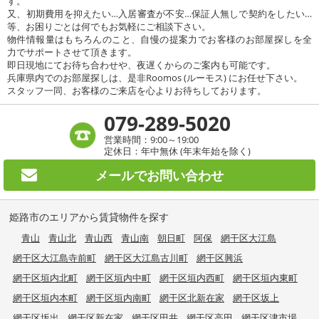
す。
又、初期費用を抑えたい…入居審査が不安…保証人無しで契約をしたい…
等、お困りごとは何でもお気軽にご相談下さい。
物件情報量はもちろんのこと、自慢の提案力でお客様のお部屋探しを全
力でサポートさせて頂きます。
即日現地にてお待ち合わせや、夜遅くからのご案内も可能です。
兵庫県内でのお部屋探しは、是非Roomos (ルーモス) にお任せ下さい。
スタッフ一同、お客様のご来店を心よりお待ちしております。
079-289-5020
営業時間：9:00～19:00
定休日：年中無休 (年末年始を除く)
メールで
お問い合わせ
姫路市のエリアから賃貸物件を探す
青山
青山北
青山西
青山南
朝日町
阿保
網干区大江島
網干区大江島寺前町
網干区大江島古川町
網干区興浜
網干区垣内北町
網干区垣内中町
網干区垣内西町
網干区垣内東町
網干区垣内本町
網干区垣内南町
網干区北新在家
網干区坂上
網干区坂出
網干区新在家
網干区田井
網干区高田
網干区津市場