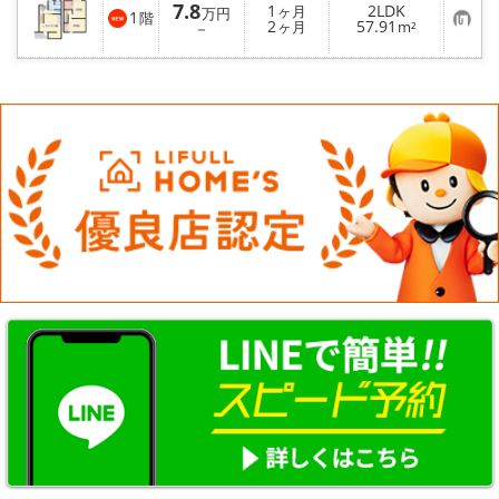
7.8
1
2LDK
ヶ月
万円
1
階
お
2
57.91
－
ヶ月
m²
気
に
入
り
登
録