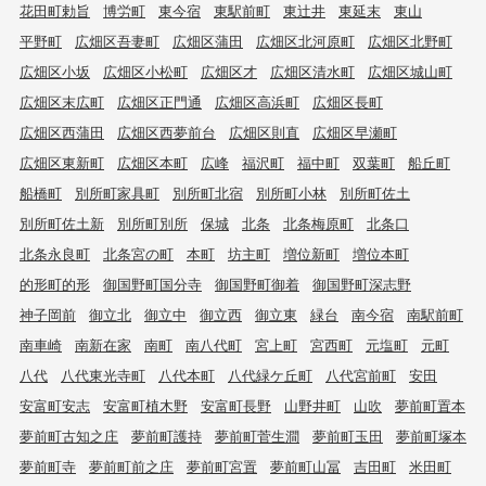
花田町勅旨
博労町
東今宿
東駅前町
東辻井
東延末
東山
平野町
広畑区吾妻町
広畑区蒲田
広畑区北河原町
広畑区北野町
広畑区小坂
広畑区小松町
広畑区才
広畑区清水町
広畑区城山町
広畑区末広町
広畑区正門通
広畑区高浜町
広畑区長町
広畑区西蒲田
広畑区西夢前台
広畑区則直
広畑区早瀬町
広畑区東新町
広畑区本町
広峰
福沢町
福中町
双葉町
船丘町
船橋町
別所町家具町
別所町北宿
別所町小林
別所町佐土
別所町佐土新
別所町別所
保城
北条
北条梅原町
北条口
北条永良町
北条宮の町
本町
坊主町
増位新町
増位本町
的形町的形
御国野町国分寺
御国野町御着
御国野町深志野
神子岡前
御立北
御立中
御立西
御立東
緑台
南今宿
南駅前町
南車崎
南新在家
南町
南八代町
宮上町
宮西町
元塩町
元町
八代
八代東光寺町
八代本町
八代緑ケ丘町
八代宮前町
安田
安富町安志
安富町植木野
安富町長野
山野井町
山吹
夢前町置本
夢前町古知之庄
夢前町護持
夢前町菅生澗
夢前町玉田
夢前町塚本
夢前町寺
夢前町前之庄
夢前町宮置
夢前町山冨
吉田町
米田町