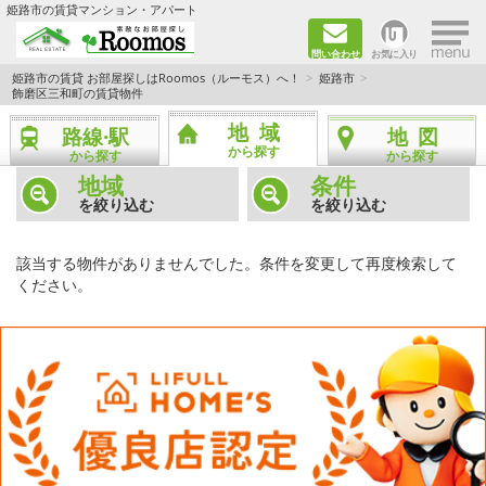
×
姫路市の賃貸マンション・アパート
問い合わせ
お気に入り
TOPページ
姫路市の賃貸 お部屋探しはRoomos（ルーモス）へ！
姫路市
飾磨区三和町の賃貸物件
ファミリー向けの部屋を探す
地域
路線·駅
地図
から探す
から探す
から探す
一人暮らし向けの部屋を探す
地域
条件
を絞り込む
を絞り込む
ペットと暮らせる部屋を探す
該当する物件がありませんでした。条件を変更して再度検索して
カップル向けの部屋を探す
ください。
敷金礼金0円の部屋を探す
都市ガス&オール電化の部屋を探す
ネット無料の部屋を探す