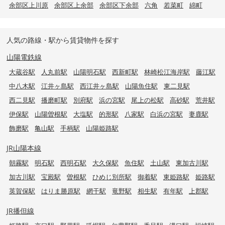
余部区上川原
余部区上余部
余部区下余部
六角
若菜町
綿町
人気の路線・駅から賃貸物件を探す
山陽電鉄線
大蔵谷駅
人丸前駅
山陽明石駅
西新町駅
林崎松江海岸駅
藤江駅
中八木駅
江井ヶ島駅
西江井ヶ島駅
山陽魚住駅
東二見駅
西二見駅
播磨町駅
別府駅
浜の宮駅
尾上の松駅
高砂駅
荒井駅
伊保駅
山陽曽根駅
大塩駅
的形駅
八家駅
白浜の宮駅
妻鹿駅
飾磨駅
亀山駅
手柄駅
山陽姫路駅
JR山陽本線
朝霧駅
明石駅
西明石駅
大久保駅
魚住駅
土山駅
東加古川駅
加古川駅
宝殿駅
曽根駅
ひめじ別所駅
御着駅
東姫路駅
姫路駅
英賀保駅
はりま勝原駅
網干駅
竜野駅
相生駅
有年駅
上郡駅
JR播但線