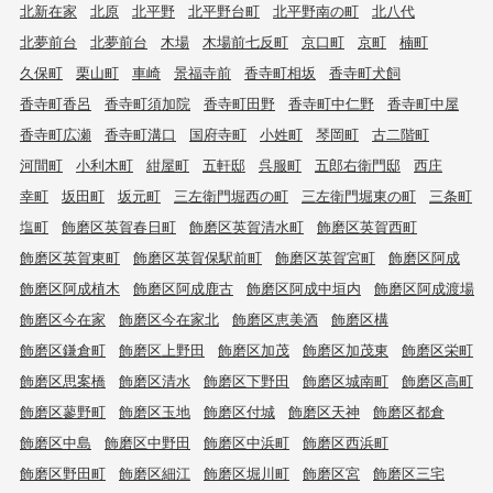
北新在家
北原
北平野
北平野台町
北平野南の町
北八代
北夢前台
北夢前台
木場
木場前七反町
京口町
京町
楠町
久保町
栗山町
車崎
景福寺前
香寺町相坂
香寺町犬飼
香寺町香呂
香寺町須加院
香寺町田野
香寺町中仁野
香寺町中屋
香寺町広瀬
香寺町溝口
国府寺町
小姓町
琴岡町
古二階町
河間町
小利木町
紺屋町
五軒邸
呉服町
五郎右衛門邸
西庄
幸町
坂田町
坂元町
三左衛門堀西の町
三左衛門堀東の町
三条町
塩町
飾磨区英賀春日町
飾磨区英賀清水町
飾磨区英賀西町
飾磨区英賀東町
飾磨区英賀保駅前町
飾磨区英賀宮町
飾磨区阿成
飾磨区阿成植木
飾磨区阿成鹿古
飾磨区阿成中垣内
飾磨区阿成渡場
飾磨区今在家
飾磨区今在家北
飾磨区恵美酒
飾磨区構
飾磨区鎌倉町
飾磨区上野田
飾磨区加茂
飾磨区加茂東
飾磨区栄町
飾磨区思案橋
飾磨区清水
飾磨区下野田
飾磨区城南町
飾磨区高町
飾磨区蓼野町
飾磨区玉地
飾磨区付城
飾磨区天神
飾磨区都倉
飾磨区中島
飾磨区中野田
飾磨区中浜町
飾磨区西浜町
飾磨区野田町
飾磨区細江
飾磨区堀川町
飾磨区宮
飾磨区三宅