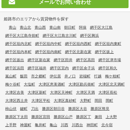
メールで
お問い合わせ
姫路市のエリアから賃貸物件を探す
青山
青山北
青山西
青山南
朝日町
阿保
網干区大江島
網干区大江島寺前町
網干区大江島古川町
網干区興浜
網干区垣内北町
網干区垣内中町
網干区垣内西町
網干区垣内東町
網干区垣内本町
網干区垣内南町
網干区北新在家
網干区坂上
網干区坂出
網干区新在家
網干区田井
網干区高田
網干区津市場
網干区浜田
網干区福井
網干区宮内
網干区余子浜
網干区和久
嵐山町
飯田
市之郷町
伊伝居
井ノ口
岩端町
打越
梅ケ枝町
梅ケ谷町
大塩町
大津区恵美酒町
大津区勘兵衛町
大津区北天満町
大津区吉美
大津区新町
大津区天神町
大津区天満
大津区長松
大津区西土井
大津区平松
大津区真砂町
大野町
岡田
岡町
柿山伏
鍵町
刀出
勝原区朝日谷
勝原区大谷
勝原区熊見
勝原区下太田
勝原区宮田
勝原区山戸
勝原区丁
兼田
上大野
上手野
神屋町
亀井町
亀山
川西
川西台
神田町
北今宿