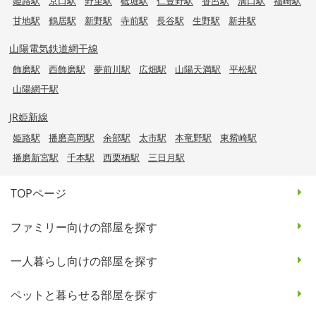
姫路駅
京口駅
野里駅
砥堀駅
仁豊野駅
香呂駅
溝口駅
福崎駅
甘地駅
鶴居駅
新野駅
寺前駅
長谷駅
生野駅
新井駅
山陽電気鉄道網干線
飾磨駅
西飾磨駅
夢前川駅
広畑駅
山陽天満駅
平松駅
山陽網干駅
JR姫新線
姫路駅
播磨高岡駅
余部駅
太市駅
本竜野駅
東觜崎駅
播磨新宮駅
千本駅
西栗栖駅
三日月駅
TOPページ
ファミリー向けの部屋を探す
一人暮らし向けの部屋を探す
ペットと暮らせる部屋を探す