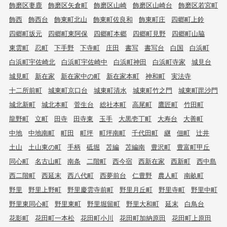
飾磨区妻鹿
飾磨区矢倉町
飾磨区山崎
飾磨区山崎台
飾磨区若宮町
飾西
飾西台
飾東町北山
飾東町佐良和
飾東町庄
四郷町上鈴
四郷町坂元
四郷町東阿保
四郷町本郷
四郷町見野
四郷町山脇
東雲町
忍町
下手野
下寺町
庄田
書写
書写台
白国
白浜町
白浜町宇佐崎北
白浜町宇佐崎中
白浜町神田
白浜町寺家
城見台
城見町
新在家
新在家中の町
新在家本町
神和町
実法寺
十二所前町
城東町京口台
城東町清水
城東町竹之門
城東町毘沙門
城北新町
城北本町
菅生台
総社本町
高尾町
鷹匠町
竹田町
龍野町
立町
田寺
田寺東
玉手
大黒壱丁町
大寿台
大善町
中地
中地南町
町田
町坪
町坪南町
千代田町
継
佃町
辻井
土山
土山東の町
手柄
砥堀
苫編
苫編南
豊沢町
豊富町甲丘
同心町
名古山町
南条
二階町
西今宿
西新在家
西新町
西中島
西二階町
西延末
西八代町
西夢前台
仁豊野
農人町
南畝町
野里
野里上野町
野里慶雲寺前町
野里月丘町
野里寺町
野里中町
野里東同心町
野里東町
野里堀留町
野里大和町
延末
白鳥台
花影町
花田町一本松
花田町小川
花田町加納原田
花田町上原田